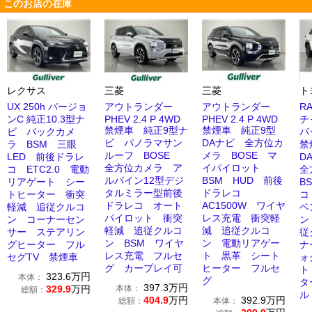
このお店の在庫
レクサス
三菱
三菱
ト
UX 250h バージョ
アウトランダー
アウトランダー
R
ンC 純正10.3型ナ
PHEV 2.4 P 4WD
PHEV 2.4 P 4WD
チ
禁煙車 純正9型ナ
禁煙車 純正9型
ビ バックカメ
パ
ビ パノラマサン
DAナビ 全方位カ
ラ BSM 三眼
禁
ルーフ BOSE
メラ BOSE マ
LED 前後ドラレ
D
全方位カメラ ア
イパイロット
コ ETC2.0 電動
全
ルパイン12型デジ
BSM HUD 前後
リアゲート シー
B
タルミラー型前後
ドラレコ
トヒーター 衝突
コ
ドラレコ オート
AC1500W ワイヤ
軽減 追従クルコ
ベ
パイロット 衝突
レス充電 衝突軽
ン コーナーセン
ン
軽減 追従クルコ
減 追従クルコ
サー ステアリン
従
ン BSM ワイヤ
ン 電動リアゲー
グヒーター フル
ナ
レス充電 フルセ
ト 黒革 シート
セグTV 禁煙車
ォ
グ カープレイ可
ヒーター フルセ
ト
323.6
万円
本体：
グ
タ
397.3
万円
329.9
万円
本体：
総額：
ル
404.9
万円
392.9
万円
総額：
本体：