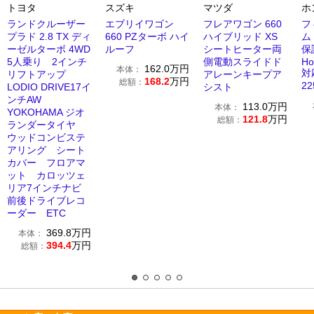
トヨタ
スズキ
マツダ
ホ
ランドクルーザー
エブリイワゴン
フレアワゴン 660
フ
プラド 2.8 TX ディ
660 PZターボ ハイ
ハイブリッド XS
ム
ーゼルターボ 4WD
ルーフ
シートヒーター両
5人乗り 2インチ
側電動スライドド
H
162.0
万円
本体：
対
リフトアップ
アレーンキープア
168.2
万円
総額：
2
LODIO DRIVE17イ
シスト
ンチAW
113.0
万円
本体：
YOKOHAMA ジオ
121.8
万円
総額：
ランダータイヤ
ウッドコンビステ
アリング シート
カバー フロアマ
ット カロッツェ
リア7インチナビ
前後ドライブレコ
ーダー ETC
369.8
万円
本体：
394.4
万円
総額：