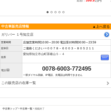
399.9
万円
総額：
中古車販売店情報
▲上へ戻る
ガリバー １号知立店
店舗営業時間10:00～20:00 電話受付時間00:00～23:59
営業時間
ご連絡ください⇒００７８－６００３－８０５２１１
定休日
愛知県知立市山町茶碓山５－４
住所
0078-6003-772495
電話
一部ダイヤル回線、IP電話、光電話は利用できません
この販売店の在庫一覧
中古車トップ
中古車一覧
掲載終了