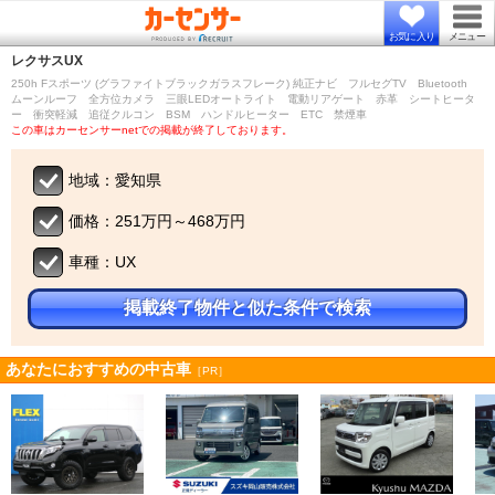
お気に入り
メニュー
レクサス
UX
250h Fスポーツ (グラファイトブラックガラスフレーク) 純正ナビ フルセグTV Bluetooth
ムーンルーフ 全方位カメラ 三眼LEDオートライト 電動リアゲート 赤革 シートヒータ
ー 衝突軽減 追従クルコン BSM ハンドルヒーター ETC 禁煙車
この車はカーセンサーnetでの掲載が終了しております。
地域：愛知県
価格：251万円～468万円
車種：UX
掲載終了物件と似た条件で検索
あなたにおすすめの中古車
［PR］