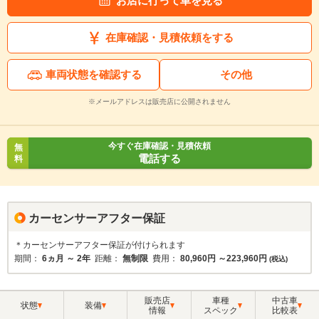
お店に行って車を見る
在庫確認・見積依頼をする
車両状態を確認する
その他
※メールアドレスは販売店に公開されません
今すぐ在庫確認・見積依頼
無
電話する
料
カーセンサーアフター保証
＊カーセンサーアフター保証が付けられます
期間：
6ヵ月 ～ 2年
距離：
無制限
費用：
80,960円 ～223,960円
(税込)
販売店
車種
中古車
状態
装備
情報
スペック
比較表