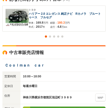
トヨタ
ハリアー 2.0 エレガンス 純正ナビ Rカメラ ブルート
ゥース フルセグ
169.9
180.3
本体：
万円
総額：
万円
2017
4.8
年式：
年
走行：
万km
中古車販売店情報
Ｃｏｏｌｍａｎ ｃａｒ
営業時間
10:00～18:00
定休日
毎週水曜日
住所
神奈川県横浜市都筑区池辺町３９８９
MAP