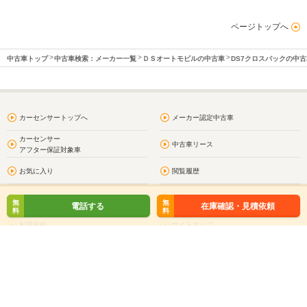
ページトップへ
中古車トップ
中古車検索：メーカー一覧
ＤＳオートモビルの中古車
DS7クロスバックの中古
カーセンサートップへ
メーカー認定中古車
カーセンサー
中古車リース
アフター保証対象車
お気に入り
閲覧履歴
問合わせ履歴
プライバシーポリシー
無
無
電話する
在庫確認・見積依頼
料
料
利用規約
サイトマップ
お問い合わせ
車買取・車査定