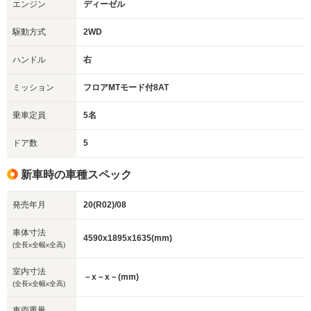
エンジン
ディーゼル
駆動方式
2WD
ハンドル
右
ミッション
フロアMTモード付8AT
乗車定員
5名
ドア数
5
新車時の車種スペック
発売年月
20(R02)/08
車体寸法
4590x1895x1635(mm)
(全長x全幅x全高)
室内寸法
－x－x－(mm)
(全長x全幅x全高)
車両重量