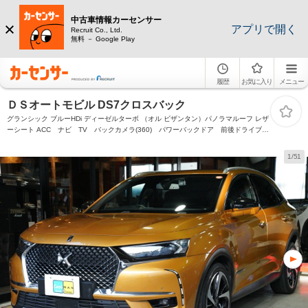
中古車情報カーセンサー
アプリで開く
Recruit Co., Ltd.
無料 － Google Play
履歴
お気に入り
メニュー
ＤＳオートモビル DS7クロスバック
グランシック ブルーHDi ディーゼルターボ （オル ビザンタン）パノラマルーフ レザ
ーシート ACC ナビ TV バックカメラ(360) パワーバックドア 前後ドライブレ
コーダー ETC
1/51