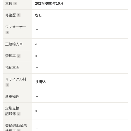
車検
2027(R09)年10月
修復歴
なし
ワンオーナー
－
正規輸入車
○
禁煙車
○
福祉車両
－
リサイクル料
リ済込
新車物件
－
定期点検
○
記録簿
登録
済未
(届出)
－