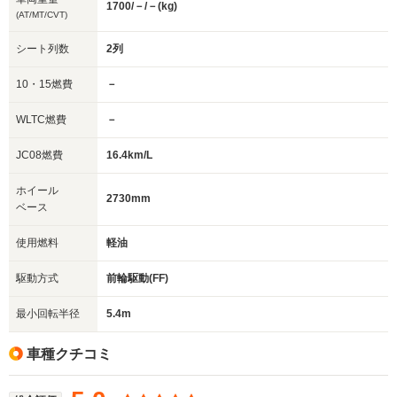
1700/－/－(kg)
(AT/MT/CVT)
シート列数
2列
10・15燃費
－
WLTC燃費
－
JC08燃費
16.4km/L
ホイール
2730mm
ベース
使用燃料
軽油
駆動方式
前輪駆動(FF)
最小回転半径
5.4m
車種クチコミ