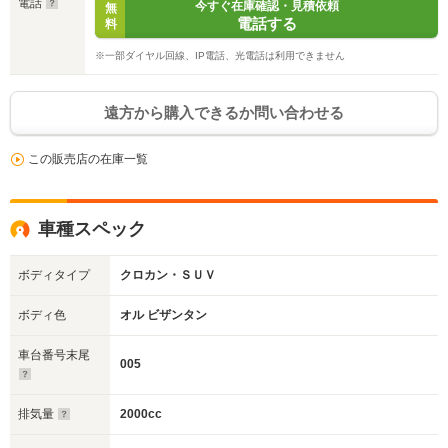
電話
今すぐ在庫確認・見積依頼
無
電話する
料
※一部ダイヤル回線、IP電話、光電話は利用できません
遠方から購入できるか問い合わせる
この販売店の在庫一覧
車種スペック
ボディタイプ
クロカン・ＳＵＶ
ボディ色
オル ビザンタン
車台番号末尾
005
排気量
2000cc