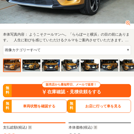
本体写真内容：
ようこそクールマンへ。「ららぽーと横浜」の目の前にありま
す。 人生に歓びを感じていただけるクルマをご案内させていただきます。
独自のルー…
販売店から最短即日、メールで返答！
無
在庫確認・見積依頼をする
料
無
無
車両状態を確認する
お店に行って車を見る
料
料
支払総額(税込)
本体価格(税込)