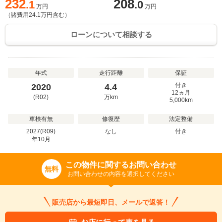
232
208
.1
.0
万円
万円
（諸費用
24.1
万円含む）
ローンについて相談する
年式
走行距離
保証
付き
2020
4.4
12ヵ月
(R02)
万
km
5,000km
車検有無
修復歴
法定整備
2027(R09)
なし
付き
年
10
月
この物件に関するお問い合わせ
無料
お問い合わせの内容を選択してください
販売店から最短即日、メールで返答！