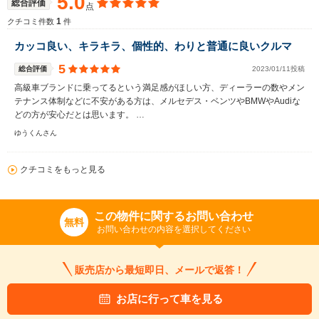
5.0
総合評価
点
1
クチコミ件数
件
カッコ良い、キラキラ、個性的、わりと普通に良いクルマ
5
総合評価
2023/01/11投稿
高級車ブランドに乗ってるという満足感がほしい方、ディーラーの数やメン
テナンス体制などに不安がある方は、メルセデス・ベンツやBMWやAudiな
どの方が安心だとは思います。 …
ゆうくんさん
クチコミをもっと見る
この物件に関するお問い合わせ
無料
お問い合わせの内容を選択してください
販売店から最短即日、メールで返答！
お店に行って車を見る