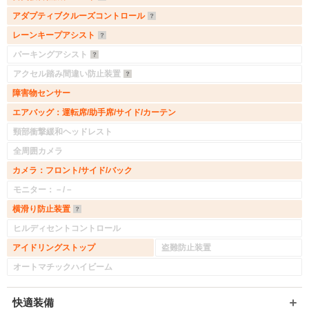
アダプティブクルーズコントロール
レーンキープアシスト
パーキングアシスト
アクセル踏み間違い防止装置
障害物センサー
エアバッグ：運転席/助手席/サイド/カーテン
頸部衝撃緩和ヘッドレスト
全周囲カメラ
カメラ：フロント/サイド/バック
モニター：－/－
横滑り防止装置
入力途中の情報を保存しますか？
ヒルディセントコントロール
アイドリングストップ
盗難防止装置
※次回問い合わせをする際に自動入力されます
※保存された情報は
90
日で破棄されます
オートマチックハイビーム
快適装備
いいえ
はい