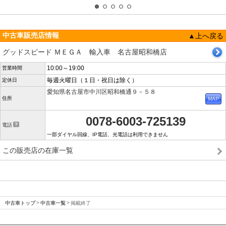
中古車販売店情報
▲上へ戻る
グッドスピード ＭＥＧＡ 輸入車 名古屋昭和橋店
10:00～19:00
営業時間
毎週火曜日（１日・祝日は除く）
定休日
愛知県名古屋市中川区昭和橋通９－５８
住所
0078-6003-725139
電話
一部ダイヤル回線、IP電話、光電話は利用できません
この販売店の在庫一覧
中古車トップ
中古車一覧
掲載終了