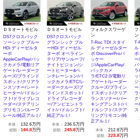
ＤＳオートモビル
ＤＳオートモビル
フォルクスワーゲ
フ
ン
ン
DS7クロスバック
DS7クロスバック
ソーシック ブルー
グランシック ブル
T-Roc TDI スタイ
T-
HDi ディーゼルタ
ーHDi ディーゼル
ル ディーゼルター
ル
ーボ
ターボ オペライン
ボ DiscoverProパ
ボ
AppleCarPlay/バッ
テリア/サンルーフ/
ッケー
ー/
クカメラ/電動リア
ナイトビジョン/シ
ジ/AppleCarPlay/
バ
ゲート/レーダーク
ートヒーター&ベ
バックカメ
ラ/
ルーズ/ブラインド
ンチレーション/バ
ラ/ETC2.0/電動リ
ッ
スポット/クリアラ
ックカメラ/ETC/レ
アゲート/レーダー
ジ
ンスソナー/シート
ーダークルーズ/ブ
クルーズ/ブライン
ー
ヒーター/パドルシ
ラインドスポット/
ドスポット/クリア
ラ
フト/ドライブレコ
ドライブレコーダ
ランスソナー/パー
ク
ーダー/ステアリン
ー/アンビエントラ
キングアシスト/パ
ー
グリモコン/ルーフ
イト/パドルシフト/
ドルシフト/ステア
ス
レール/純正アルミ/
純正アルミ/
リングリモコン/純
正アルミ/
132.6
万円
236.5
万円
本体：
本体：
144.8
万円
245.8
万円
212.8
万円
総額：
総額：
本体：
223.8
万円
総額：