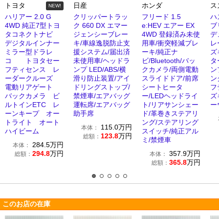
トヨタ
日産
ホンダ
ス
NEW!
ハリアー 2.0 G
クリッパートラッ
フリード 1.5
ハ
4WD 純正7型トヨ
ク 660 DX エマー
e:HEV エアー EX
ブ
タコネクトナビ
ジェンシーブレー
4WD 登録済み未使
デ
デジタルインナー
キ/車線逸脱防止支
用車/衝突軽減ブレ
レ
ミラー型ドラレ
援システム/届出済
ーキ/純正ナ
ズ
コ トヨタセー
未使用車/ヘッドラ
ビ/Bluetooth/バッ
タ
フティセンス レ
ンプ LED/ABS/横
クカメラ/両側電動
ン
ーダークルーズ
滑り防止装置/アイ
スライドドア/前席
ン
電動リアゲート
ドリングストップ/
シートヒータ
フ
バックカメラ ビ
禁煙車/エアバッグ
ー/LEDヘッドライ
ズ
ルトインETC レ
運転席/エアバッグ
ト/リアサンシェー
ー
ーンキープ オー
助手席
ド/革巻きステアリ
トライト オート
ング/ステアリング
115.0
万円
本体：
ハイビーム
スイッチ/純正アル
123.8
万円
総額：
ミ/禁煙車
284.5
万円
本体：
294.8
万円
357.9
万円
総額：
本体：
365.8
万円
総額：
このお店の在庫