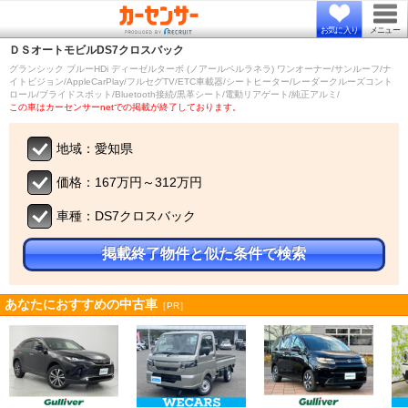
お気に入り
メニュー
ＤＳオートモビル
DS7クロスバック
グランシック ブルーHDi ディーゼルターボ (ノアールペルラネラ) ワンオーナー/サンルーフ/ナ
イトビジョン/AppleCarPlay/フルセグTV/ETC車載器/シートヒーター/レーダークルーズコント
ロール/ブライドスポット/Bluetooth接続/黒革シート/電動リアゲート/純正アルミ/
この車はカーセンサーnetでの掲載が終了しております。
地域：愛知県
価格：167万円～312万円
車種：DS7クロスバック
掲載終了物件と似た条件で検索
あなたにおすすめの中古車
［PR］