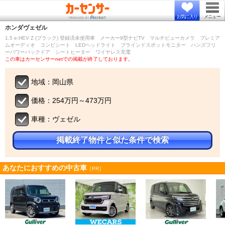
お気に入り
メニュー
ホンダ
ヴェゼル
1.5 e:HEV Z (ブラック) 登録済未使用車 メーカー9型ナビTV マルチビューカメラ プレミア
ムオーディオ コンビシート LEDヘッドライト ブラインドスポットモニター ハンズフリ
ーパワーバックドア シートヒーター ワイヤレス充電
この車はカーセンサーnetでの掲載が終了しております。
地域：岡山県
価格：254万円～473万円
車種：ヴェゼル
掲載終了物件と似た条件で検索
あなたにおすすめの中古車
［PR］