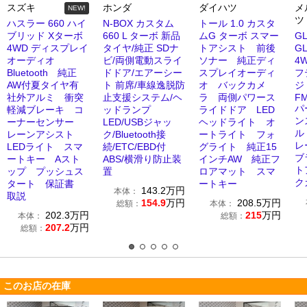
スズキ
ホンダ
ダイハツ
メ
NEW!
ツ
ハスラー 660 ハイ
N-BOX カスタム
トール 1.0 カスタ
ブリッド Xターボ
660 L ターボ 新品
ムG ターボ スマー
G
4WD ディスプレイ
タイヤ/純正 SDナ
トアシスト 前後
G
オーディオ
ビ/両側電動スライ
ソナー 純正ディ
4
Bluetooth 純正
ドドア/エアーシー
スプレイオーディ
フ
AW付夏タイヤ有
ト 前席/車線逸脱防
オ バックカメ
ジ
社外アルミ 衝突
止支援システム/ヘ
ラ 両側パワース
FM
パ
軽減ブレーキ コ
ッドランプ
ライドドア LED
ン
ーナーセンサー
LED/USBジャッ
ヘッドライト オ
ル
レーンアシスト
ク/Bluetooth接
ートライト フォ
レ
LEDライト スマ
続/ETC/EBD付
グライト 純正15
ブ
ートキー Aスト
ABS/横滑り防止装
インチAW 純正フ
ト
ップ プッシュス
置
ロアマット スマ
ク
タート 保証書
ートキー
143.2
万円
本体：
取説
154.9
万円
208.5
万円
総額：
本体：
202.3
万円
215
万円
本体：
総額：
207.2
万円
総額：
このお店の在庫