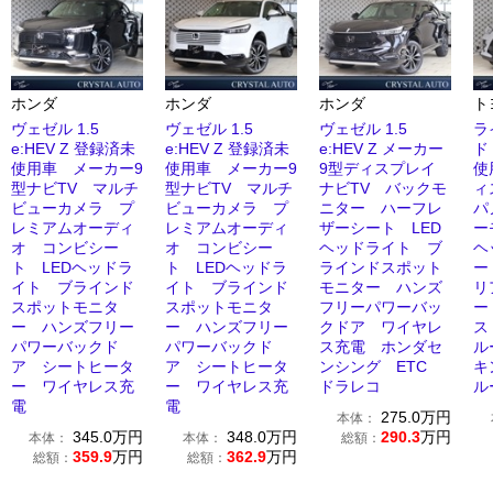
ホンダ
ホンダ
ホンダ
ト
ヴェゼル 1.5
ヴェゼル 1.5
ヴェゼル 1.5
ラ
e:HEV Z 登録済未
e:HEV Z 登録済未
e:HEV Z メーカー
ド
使用車 メーカー9
使用車 メーカー9
9型ディスプレイ
使
型ナビTV マルチ
型ナビTV マルチ
ナビTV バックモ
ィ
ビューカメラ プ
ビューカメラ プ
ニター ハーフレ
パ
レミアムオーディ
レミアムオーディ
ザーシート LED
ー
オ コンビシー
オ コンビシー
ヘッドライト ブ
ヘ
ト LEDヘッドラ
ト LEDヘッドラ
ラインドスポット
ー
イト ブラインド
イト ブラインド
モニター ハンズ
リ
スポットモニタ
スポットモニタ
フリーパワーバッ
ー
ー ハンズフリー
ー ハンズフリー
クドア ワイヤレ
ス
パワーバックド
パワーバックド
ス充電 ホンダセ
ル
ア シートヒータ
ア シートヒータ
ンシング ETC
キ
ー ワイヤレス充
ー ワイヤレス充
ドラレコ
ル
電
電
275.0
万円
本体：
345.0
万円
348.0
万円
290.3
万円
本体：
本体：
総額：
359.9
万円
362.9
万円
総額：
総額：