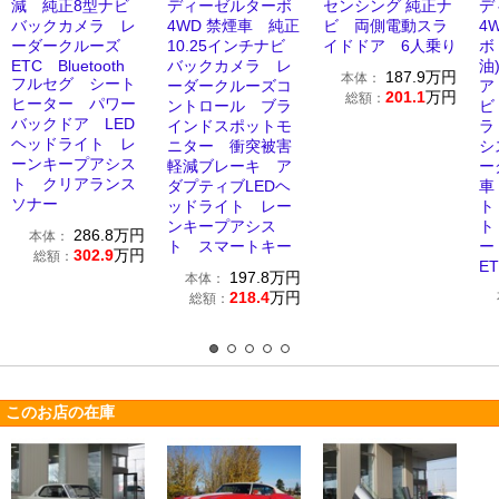
減 純正8型ナビ
ディーゼルターボ
センシング 純正ナ
デ
バックカメラ レ
4WD 禁煙車 純正
ビ 両側電動スラ
4
ーダークルーズ
10.25インチナビ
イドドア 6人乗り
ボ
ETC Bluetooth
バックカメラ レ
油
187.9
万円
本体：
フルセグ シート
ーダークルーズコ
ア
201.1
万円
総額：
ヒーター パワー
ントロール ブラ
ビ
バックドア LED
インドスポットモ
ラ
ヘッドライト レ
ニター 衝突被害
シ
ーンキープアシス
軽減ブレーキ ア
ー
ト クリアランス
ダプティブLEDヘ
車
ソナー
ッドライト レー
ト
ンキープアシス
ト
286.8
万円
本体：
ト スマートキー
ー
302.9
万円
総額：
E
197.8
万円
本体：
218.4
万円
総額：
このお店の在庫