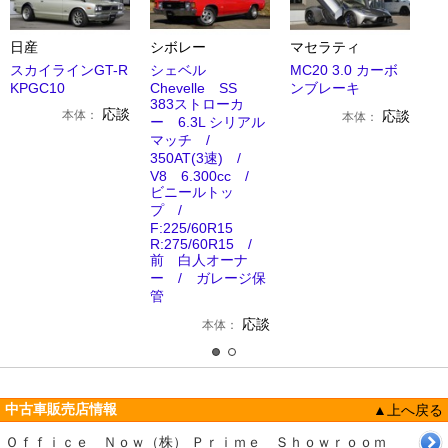
日産
シボレー
マセラティ
スカイラインGT-R
シェベル
MC20 3.0 カーボ
KPGC10
Chevelle SS
ンブレーキ
383ストローカ
応談
本体：
応談
本体：
ー 6.3L シリアル
マッチ /
350AT(3速) /
V8 6.300cc /
ビニールトッ
プ /
F:225/60R15
R:275/60R15 /
前 白人オーナ
ー / ガレージ保
管
応談
本体：
中古車販売店情報
▲上へ戻る
Ｏｆｆｉｃｅ Ｎｏｗ（株） Ｐｒｉｍｅ Ｓｈｏｗｒｏｏｍ