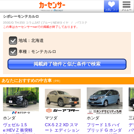
お気に入り
メニュー
シボレー
モンテカルロ
350E/G TH-350 コラム3AT (ブルー) NEWタイヤ / パワステ
この車はカーセンサーnetでの掲載が終了しております。
地域：北海道
車種：モンテカルロ
掲載終了物件と似た条件で検索
あなたにおすすめの中古車
［PR］
ホンダ
マツダ
ホンダ
三
ヴェゼル 1.5
CX-5 2.2 XD スマ
フリード 1.5 ハイ
デ
e:HEV Z 衝突軽
ート エディション
ブリッド G ホンダ
パ