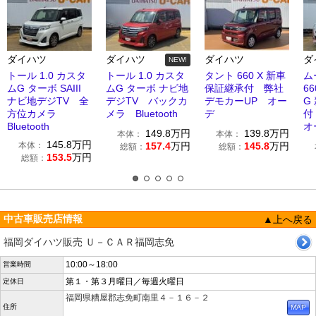
ダイハツ
ダイハツ
ダイハツ
ダ
NEW!
トール 1.0 カスタ
トール 1.0 カスタ
タント 660 X 新車
ム
ムG ターボ SAIII
ムG ターボ ナビ地
保証継承付 弊社
6
ナビ地デジTV 全
デジTV バックカ
デモカーUP オー
G
方位カメラ
メラ Bluetooth
デ
付
Bluetooth
オ
149.8
万円
139.8
万円
本体：
本体：
145.8
万円
本体：
157.4
万円
145.8
万円
総額：
総額：
153.5
万円
総額：
中古車販売店情報
▲上へ戻る
福岡ダイハツ販売 Ｕ－ＣＡＲ福岡志免
10:00～18:00
営業時間
第１・第３月曜日／毎週火曜日
定休日
福岡県糟屋郡志免町南里４－１６－２
住所