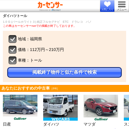
お気に入り
メニュー
ダイハツ
トール
1.0 G (パールホワイト３) 純正フルセグナビ ETC ドラレコ パノ
この車はカーセンサーnetでの掲載が終了しております。
地域：福岡県
価格：112万円～210万円
車種：トール
掲載終了物件と似た条件で検索
あなたにおすすめの中古車
［PR］
日産
ダイハツ
マツダ
ス