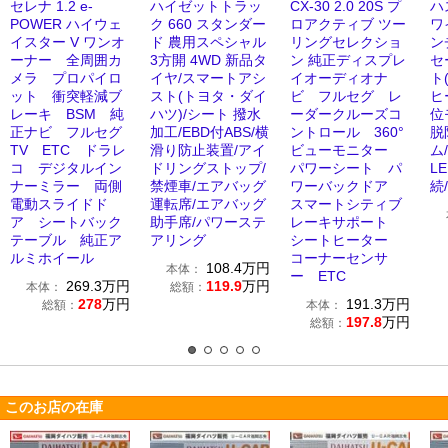
セレナ 1.2 e-
ハイゼットトラッ
CX-30 2.0 20S プ
ハ
POWER ハイウェ
ク 660 スタンダー
ロアクティブ ツー
ワ
イスター V ワンオ
ド 農用スペシャル
リングセレクショ
ン
ーナー 全周囲カ
3方開 4WD 新品タ
ン 純正ディスプレ
セ
メラ プロパイロ
イヤ/スマートアシ
イオーディオナ
ト
ット 衝突軽減ブ
スト(トヨタ・ダイ
ビ フルセグ レ
ヒ
レーキ BSM 純
ハツ)/シート 撥水
ーダークルーズコ
位
正ナビ フルセグ
加工/EBD付ABS/横
ントロール 360°
脱
TV ETC ドラレ
滑り防止装置/アイ
ビューモニター
ム
コ デジタルイン
ドリングストップ/
パワーシート パ
LE
ナーミラー 両側
禁煙車/エアバッグ
ワーバックドア
続
電動スライドド
運転席/エアバッグ
スマートシティブ
ア シートバック
助手席/パワーステ
レーキサポート
テーブル 純正ア
アリング
シートヒーター
ルミホイール
コーナーセンサ
108.4
万円
本体：
ー ETC
269.3
万円
119.9
万円
本体：
総額：
278
万円
191.3
万円
総額：
本体：
197.8
万円
総額：
このお店の在庫