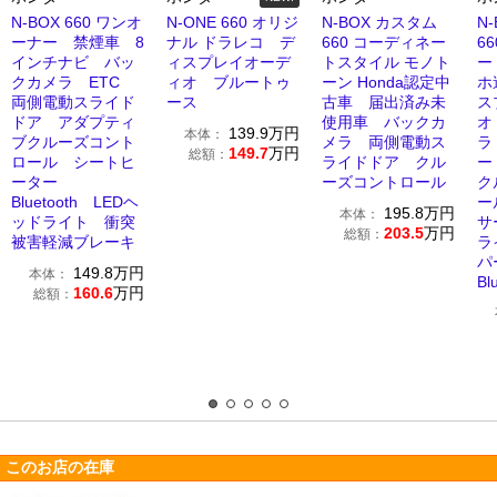
N-BOX 660 ワンオ
N-ONE 660 オリジ
N-BOX カスタム
N
ーナー 禁煙車 8
ナル ドラレコ デ
660 コーディネー
6
インチナビ バッ
ィスプレイオーデ
トスタイル モノト
ー
クカメラ ETC
ィオ ブルートゥ
ーン Honda認定中
ホ
両側電動スライド
ース
古車 届出済み未
ス
ドア アダプティ
使用車 バックカ
オ
139.9
万円
本体：
ブクルーズコント
メラ 両側電動ス
ラ
149.7
万円
総額：
ロール シートヒ
ライドドア クル
ー
ーター
ーズコントロール
ク
Bluetooth LEDヘ
ー
195.8
万円
本体：
ッドライト 衝突
サ
203.5
万円
総額：
被害軽減ブレーキ
ラ
パ
149.8
万円
本体：
Bl
160.6
万円
総額：
このお店の在庫