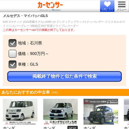
お気に入り
メニュー
メルセデス・マイバッハ
GLS
600 4マチック (ISG搭載モデル) 4WD (オブシディアンブラック) ナッパレザー クリスタルホワ
イト/シルバーグレー MB純正360°前後ドライブレコーダー
この車はカーセンサーnetでの掲載が終了しております。
地域：石川県
価格：900万円～
車種：GLS
掲載終了物件と似た条件で検索
あなたにおすすめの中古車
［PR］
ホンダ
ホンダ
ホンダ
ホ
NEW!