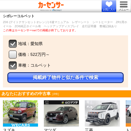
お気に入り
メニュー
シボレー
コルベット
Z06 (デイトナサンセットオレンジ) 6速マニュアル レザーシート シートヒーター ZR1用ホ
イール ZO6純正ホイール有 ヘッドアップディスプレイ 走行証明書 整備記録あり
この車はカーセンサーnetでの掲載が終了しております。
地域：愛知県
価格：522万円～
車種：コルベット
掲載終了物件と似た条件で検索
あなたにおすすめの中古車
［PR］
スズキ
マツダ
三菱
ト