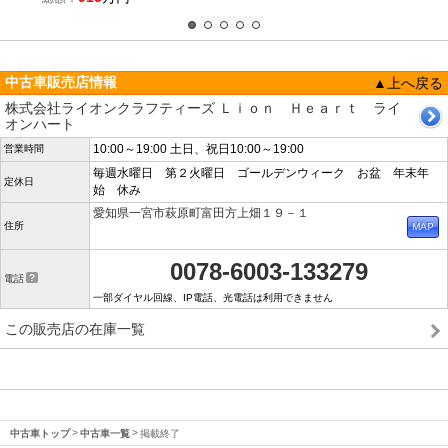
中古車販売店情報
▲上へ戻る
株式会社ライオンクラフティーズ Ｌｉｏｎ Ｈｅａｒｔ ライ
オンハート
10:00～19:00 土日、祝日10:00～19:00
営業時間
毎週水曜日 第２火曜日 ゴールデンウィーク お盆 年末年
定休日
始 休み
愛知県一宮市萩原町富田方上畑１９－１
住所
0078-6003-133279
電話
一部ダイヤル回線、IP電話、光電話は利用できません
この販売店の在庫一覧
中古車トップ
中古車一覧
掲載終了