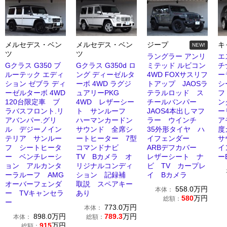
メルセデス・ベン
メルセデス・ベン
ジープ
キ
NEW!
ツ
ツ
ラングラー アンリ
エ
Gクラス G350 ブ
Gクラス G350d ロ
ミテッド ルビコン
チ
ルーテック エディ
ング ディーゼルタ
4WD FOXサスリフ
ー
ション ゼブラ ディ
ーボ 4WD ラグジ
トアップ JAOSラ
シ
ーゼルターボ 4WD
ュアリーPKG
テラルロッド ス
フ
120台限定車 ブ
4WD レザーシー
チールバンパー
ン
ラバスフロント.リ
ト サンルーフ
JAOS4本出しマフ
ー
アバンパー.グリ
ハーマンカードン
ラー ウインチ
ア
ル デジーノイン
サウンド 全席シ
35外形タイヤ ハ
度
テリア サンルー
ートヒーター 7型
イフェンダー
サ
フ シートヒータ
コマンドナビ
ARBデフカバー
イ
ー ベンチレーシ
TV Bカメラ オ
レザーシート ナ
ー
ョン アルカンタ
リジナルコンディ
ビ TV カープレ
ーラルーフ AMG
ション 記録補
イ Bカメラ
オーバーフェンダ
取説 スペアキー
558.0
万円
本体：
ー TVキャンセラ
あり
580
万円
総額：
ー
773.0
万円
本体：
898.0
万円
789.3
万円
本体：
総額：
915
万円
総額：