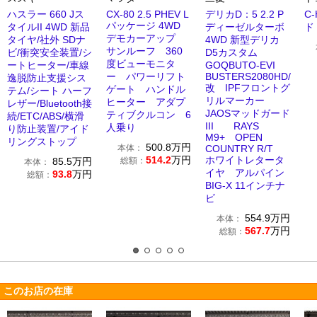
ハスラー 660 Jス
CX-80 2.5 PHEV L
デリカD：5 2.2 P
C
パッケージ 4WD
タイルII 4WD 新品
ディーゼルターボ
ド 
デモカーアップ
タイヤ/社外 SDナ
4WD 新型デリカ
サンルーフ 360
ビ/衝突安全装置/シ
D5カスタム
度ビューモニタ
ートヒーター/車線
GOQBUTO-EVI
ー パワーリフト
BUSTERS2080HD/
逸脱防止支援シス
改 IPFフロントグ
ゲート ハンドル
テム/シート ハーフ
リルマーカー
ヒーター アダプ
レザー/Bluetooth接
JAOSマッドガード
ティブクルコン 6
続/ETC/ABS/横滑
III RAYS
人乗り
り防止装置/アイド
M9+ OPEN
リングストップ
500.8
万円
本体：
COUNTRY R/T
514.2
万円
ホワイトレタータ
85.5
万円
総額：
本体：
イヤ アルパイン
93.8
万円
総額：
BIG-X 11インチナ
ビ
554.9
万円
本体：
567.7
万円
総額：
このお店の在庫