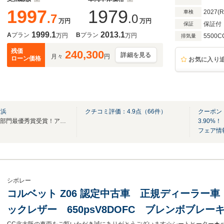
1997
1979
2027(
車検
.7
.0
万円
万円
保証付
保証
1999.1
2013.1
A
プラン
B
プラン
万円
万円
5500C
排気量
残価
240,300
詳細を見る
月々
円
ローン価格
お気に入り
横浜
クチコミ評価：
4.9
点（
66
件）
クーポン
2023年度GMアフターセールス部門最優秀賞受賞！アフターケアも当店にお任せください
3.90%！
フェア情
シボレー
コルベット Z06 認定中古車 正規ディーラー
ックレザー 650psV8DOFC ブレンボブレ