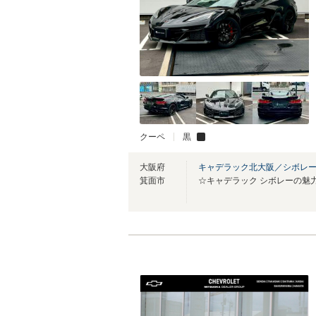
クーペ
黒
大阪府
キャデラック北大阪／シボレ
箕面市