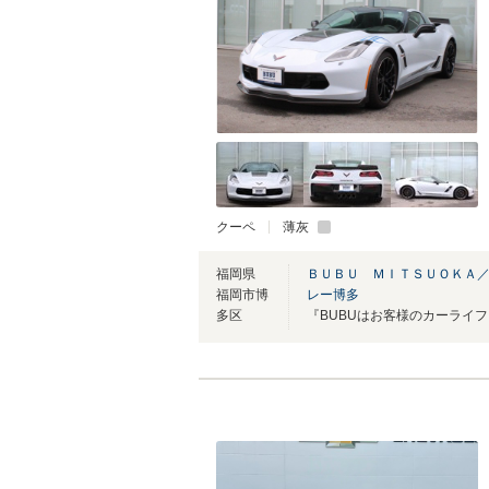
クーペ
薄灰
福岡県
ＢＵＢＵ ＭＩＴＳＵＯＫＡ／
福岡市博
レー博多
多区
『BUBUはお客様のカーライ