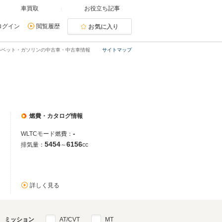
車買取
お役立ち記事
ログイン
閲覧履歴
お気に入り
ルベット・ガソリンの中古車・中古車情報
サイトマップ
燃費・カタログ情報
-
WLTCモード燃費：
5454
6156
排気量：
～
cc
詳しく見る
ミッション
AT/CVT
MT