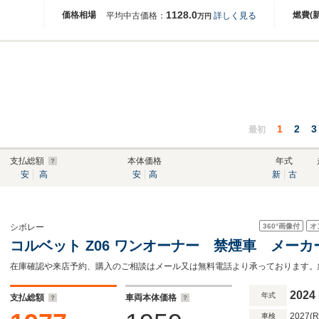
1128.0
価格相場
燃費(
平均中古価格：
詳しく見る
万円
1
2
3
最初
支払総額
本体価格
年式
安
高
安
高
新
古
360°
画像付
オ
シボレー
コルベット Z06 ワンオーナー 禁煙車 メー
2024
年式
支払総額
車両本体価格
2027(
車検