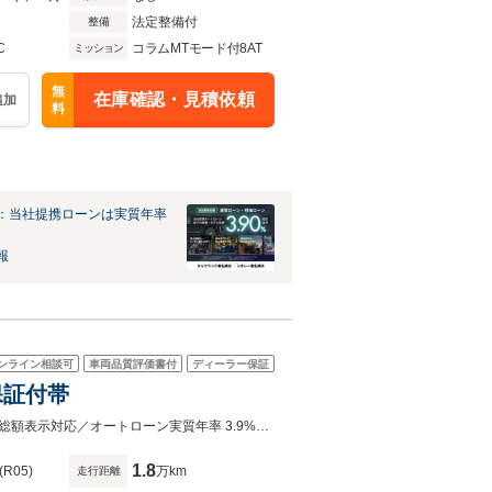
法定整備付
整備
C
コラムMTモード付8AT
ミッション
無
在庫確認・見積依頼
追加
料
：当社提携ローンは実質年率
報
ンライン相談可
車両品質評価書付
ディーラー保証
保証付帯
在庫確認や来店予約、購入のご相談はメール又は無料電話より承っております。総額表示対応／オートローン実質年率 3.9%／最長120回払まで設定可／メーカー保証又は販売店保証が無償付帯
1.8
(R05)
万km
走行距離