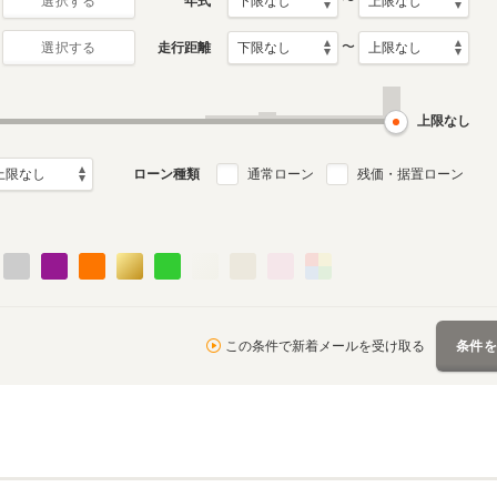
〜
年式
選択する
〜
走行距離
選択する
6代目
5代目
月～2019年12月
2005年2月～2014年3月
1997年6月～2005年1月
ル
生産モデル
生産モデル
上限なし
ローン種類
通常ローン
残価・据置ローン
この条件で新着メールを受け取る
条件