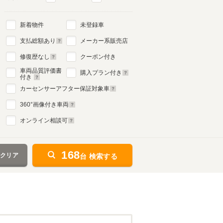
新着物件
未登録車
4代目
支払総額あり
メーカー系販売店
1986年11月～1997年5月
生産モデル
修復歴なし
クーポン付き
車両品質評価書
購入プラン付き
付き
カーセンサーアフター保証対象車
360
°画像付き車両
オンライン相談可
168
をクリア
台 検索する