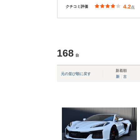
4.2
クチコミ評価
点
168
台
新着順
元の並び順に戻す
新
古