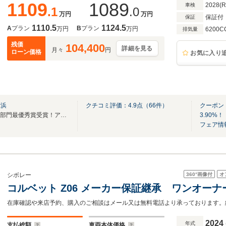
1109
1089
2028(
車検
.1
.0
万円
万円
保証付
保証
1110.5
1124.5
A
プラン
B
プラン
万円
万円
6200C
排気量
残価
104,400
詳細を見る
月々
円
ローン価格
お気に入り
横浜
クチコミ評価：
4.9
点（
66
件）
クーポン
2023年度GMアフターセールス部門最優秀賞受賞！アフターケアも当店にお任せください
3.90%！
フェア情
360°
画像付
オ
シボレー
コルベット Z06 メーカー保証継承 ワンオー
2024
年式
支払総額
車両本体価格