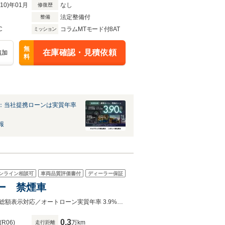
R10)年01月
なし
修復歴
法定整備付
整備
C
コラムMTモード付8AT
ミッション
無
在庫確認・見積依頼
追加
料
：当社提携ローンは実質年率
報
ンライン相談可
車両品質評価書付
ディーラー保証
ナー 禁煙車
在庫確認や来店予約、購入のご相談はメール又は無料電話より承っております。総額表示対応／オートローン実質年率 3.9%／最長120回払まで設定可／メーカー保証又は販売店保証が無償付帯
0.3
(R06)
万km
走行距離