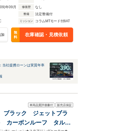
R09)年09月
なし
修復歴
法定整備付
整備
C
コラムMTモード付8AT
ミッション
無
在庫確認・見積依頼
追加
料
：当社提携ローンは実質年率
報
車両品質評価書付
販売店保証
車 ブラック ジェットブラ
ーキ カーボンルーフ タルガ