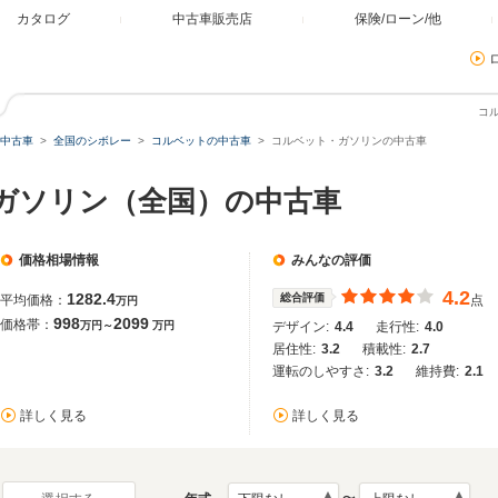
カタログ
中古車販売店
保険/ローン/他
コ
中古車
全国のシボレー
コルベットの中古車
コルベット・ガソリンの中古車
 ガソリン（全国）の中古車
価格相場情報
みんなの評価
4.2
1282.4
総合評価
平均価格：
点
万円
998
2099
価格帯：
万円～
万円
デザイン:
4.4
走行性:
4.0
居住性:
3.2
積載性:
2.7
運転のしやすさ:
3.2
維持費:
2.1
詳しく見る
詳しく見る