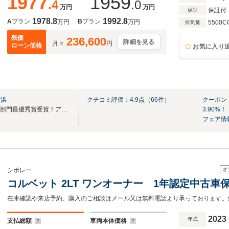
1977
1959
.4
.0
万円
万円
保証付
保証
1978.8
1992.8
A
プラン
B
プラン
万円
万円
5500C
排気量
残価
236,600
詳細を見る
月々
円
ローン価格
お気に入り
横浜
クチコミ評価：
4.9
点（
66
件）
クーポン
2023年度GMアフターセールス部門最優秀賞受賞！アフターケアも当店にお任せください
3.90%！
フェア情
オ
シボレー
コルベット 2LT ワンオーナー 1年認定中古車
2023
年式
支払総額
車両本体価格