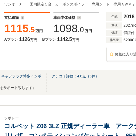
ト MyLinkナビ 地デジ シートヒーターベ
プディスプレイ パドルシフト ETC
2018
年式
支払総額
車両本体価格
1115
1098
2027(
車検
.5
.0
万円
万円
保証付
保証
1126
1142.5
A
プラン
B
プラン
万円
万円
6200C
排気量
お気に入り
 キャデラック博多／シボ
クチコミ評価：
4.6
点（
5
件）
フをサポート致します』
シボレー
コルベット Z06 3LZ 正規ディーラー車 ア
リレザ コンペティションバケットシート 659p