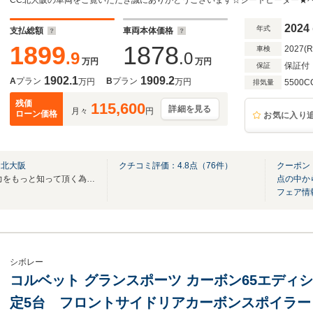
トップ BOSE13スピーカー フロントリフタ
2024
年式
支払総額
車両本体価格
1899
1878
2027(
車検
.9
.0
万円
万円
保証付
保証
1902.1
1909.2
A
プラン
B
プラン
万円
万円
5500C
排気量
残価
115,600
詳細を見る
月々
円
ローン価格
お気に入り
ー北大阪
クチコミ評価：
4.8
点（
76
件）
クーポン
☆キャデラック シボレーの魅力をもっと知って頂く為に☆(^^♪
点の中か
フェア情
シボレー
コルベット グランスポーツ カーボン65エディ
定5台 フロントサイドリアカーボンスポイラー