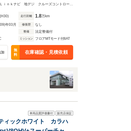
ンチレーション ヘッドアッ
ワンオーナー 国内限定５台 カーボンスポイラー 専用シート 専用ＡＷＭｙＬｉｎｋナビ 地デジ クルーズコントロール パドルシフト バックカメラ ヘッドアップディスプレイ
1.8
(H30)
万km
走行距離
R09)年03月
なし
修復歴
法定整備付
整備
C
フロアMTモード付8AT
ミッション
無
在庫確認・見積依頼
追加
料
車両品質評価書付
販売店保証
ークティックホワイト カラハ
sV8OHV+スーパーチャー