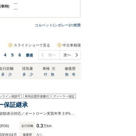
---
新車時)
---
コルベット(シボレー)の燃費
スライドショーで見る
中古車相場
4
5
6
前へ
次へ
最後
走行距離
排気量
車検
修復歴
多
少
多
少
付
無
無
有
ンライン相談可
車両品質評価書付
ディーラー保証
カー保証継承
在庫確認や来店予約、購入のご相談はメール又は無料電話より承っております。総額表示対応／オートローン実質年率 3.9%／最長120回払まで設定可／メーカー保証又は販売店保証が無償付帯
0.3
(R06)
万km
走行距離
R09)年04月
なし
修復歴