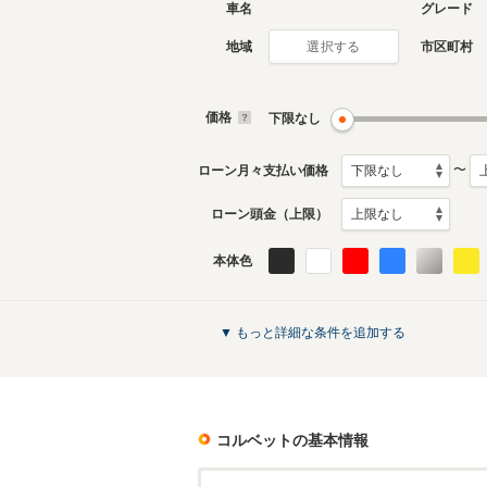
車名
グレード
地域
市区町村
選択する
現行
7代目
2020年1月～生産中
2014年4
生産モデ
価格
下限なし
コルベットのカタログを見る
〜
ローン月々支払い価格
ローン頭金（上限）
本体色
▼ もっと詳細な条件を追加する
コルベット
の基本情報