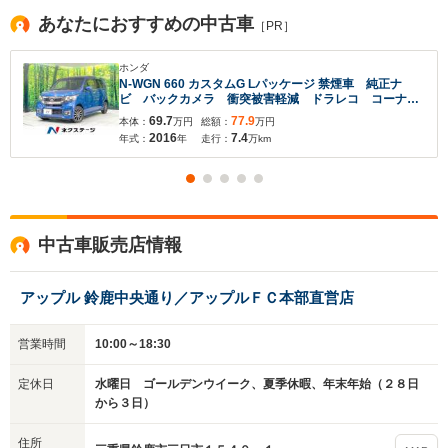
あなたにおすすめの中古車
［PR］
ホンダ
N-WGN 660 カスタムG Lパッケージ 禁煙車 純正ナ
ビ バックカメラ 衝突被害軽減 ドラレコ コーナー
センサー スマートキー HIDヘッド ETC クルコ
69.7
77.9
本体：
万円
総額：
万円
ン 純正15インチアルミ オートハイビーム オートラ
2016
7.4
年式：
年
走行：
万km
イト オートエアコン
中古車販売店情報
アップル 鈴鹿中央通り／アップルＦＣ本部直営店
営業時間
10:00～18:30
定休日
水曜日 ゴールデンウイーク、夏季休暇、年末年始（２８日
から３日）
住所