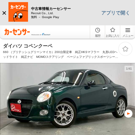
中古車情報カーセンサー
アプリで開く
Recruit Co., Ltd.
無料 － Google Play
履歴
お気に入り
メニュー
ダイハツ コペンクーペ
660 （ブリテッシュグリーンマイカ）200台限定車 純正HKSマフラー 丸形LEDヘ
ッドライト 純正ナビ MOMOステアリング ベージュファブリックスポーツシー
ト シートヒーター BBS製16インチアルミホイール
1/41