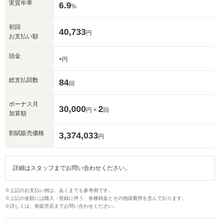
実質年率
6.9
%
初回
40,733
円
お支払い額
頭金
-
円
総支払回数
84
回
ボーナス月
30,000
2
円 ×
回
加算額
割賦販売価格
3,374,033
円
詳細はスタッフまでお問い合わせください。
※上記のお支払い例は、あくまでも参考例です。
※上記の金額には購入・登録に伴う、各種税金とその他諸費用を含んでおります。
※詳しくは、各販売店までお問い合わせください。