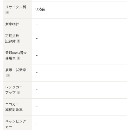
リサイクル料
リ済込
新車物件
－
定期点検
－
記録簿
登録
済未
(届出)
－
使用車
展示・試乗車
－
レンタカー
－
アップ
エコカー
－
減税対象車
キャンピング
－
カー