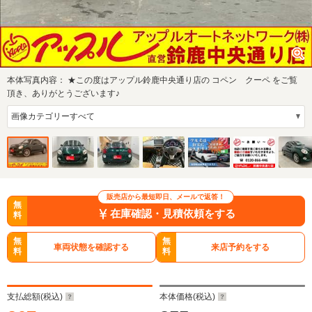
本体写真内容：
★この度はアップル鈴鹿中央通り店の コペン クーペ をご覧
頂き、ありがとうございます♪
販売店から最短即日、メールで返答！
無
在庫確認・見積依頼をする
料
無
無
車両状態を確認する
来店予約をする
料
料
支払総額(税込)
本体価格(税込)