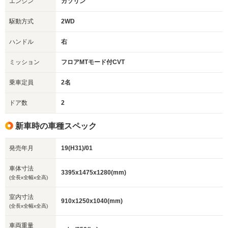
エンジン
ガソリン
駆動方式
2WD
ハンドル
右
ミッション
フロアMTモード付CVT
乗車定員
2名
ドア数
2
新車時の車種スペック
発売年月
19(H31)/01
車体寸法
3395x1475x1280(mm)
(全長x全幅x全高)
室内寸法
910x1250x1040(mm)
(全長x全幅x全高)
車両重量