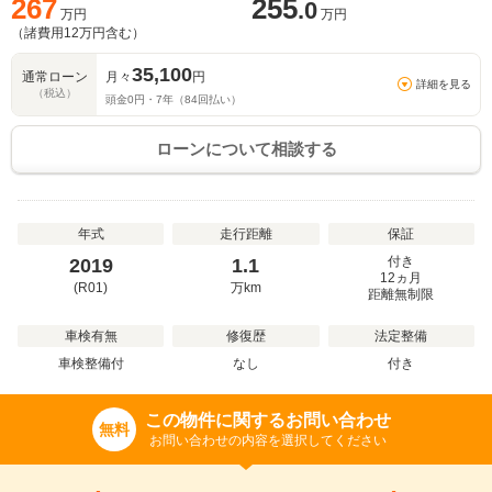
267
255
.0
万円
万円
（諸費用
12
万円含む）
35,100
通常ローン
月々
円
詳細を見る
（税込）
頭金
0
円・
7
年（
84
回払い）
ローンについて相談する
年式
走行距離
保証
付き
2019
1.1
12ヵ月
(R01)
万
km
距離無制限
車検有無
修復歴
法定整備
車検整備付
なし
付き
この物件に関するお問い合わせ
無料
お問い合わせの内容を選択してください