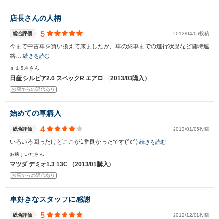
店長さんの人柄
5
総合評価
2013/04/06投稿
今まで中古車を買い換えて来ましたが、車の納車までの進行状況など随時連
絡…
続きを読む
ｓ１５君さん
日産 シルビア2.0 スペックR エアロ （2013/03購入）
お店からの返信あり
始めての車購入
4
総合評価
2013/01/05投稿
いろいろ回ったけどここが1番良かったです(^o^)
続きを読む
お腹すいたさん
マツダ デミオ1.3 13C （2013/01購入）
お店からの返信あり
車好きなスタッフに感謝
5
総合評価
2012/12/01投稿