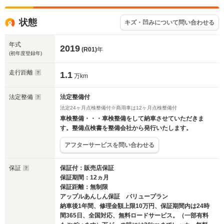
状態
キズ・凹みについて問い合わせる
年式
2019
(R01)
年
(初年度登録年)
走行距離
1.1
万km
法定整備
法定整備付
法定24ヶ月点検整備付※商用車は12ヶ月点検整備付
車検整備・・・車検整備をして納車させていただきま
す。整備点検書を整備会社から発行いたします。
アフターサービスを問い合わせる
保証
保証付：販売店保証
保証期間：12ヵ月
保証距離：無制限
アップルあんしん保証 バリュープラン
納車後1年間、修理金額上限10万円、保証期間内は24時
間365日、全国対応、無料ロードサービス。（一部有料