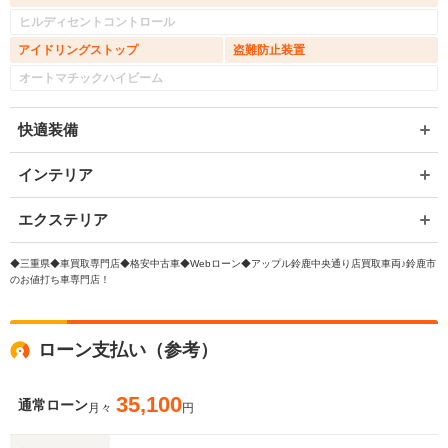
ヒルディセントコントロール
アイドリングストップ
盗難防止装置
オートマチックハイビーム
快適装備
インテリア
エクステリア
◆三重県◆車買取専門店◆格安中古車◆Webローン◆アップル鈴鹿中央通り店買取車両♪鈴鹿市
のお値打ち車専門店！
ローン支払い（参考）
35,100
通常ローン
月々
円