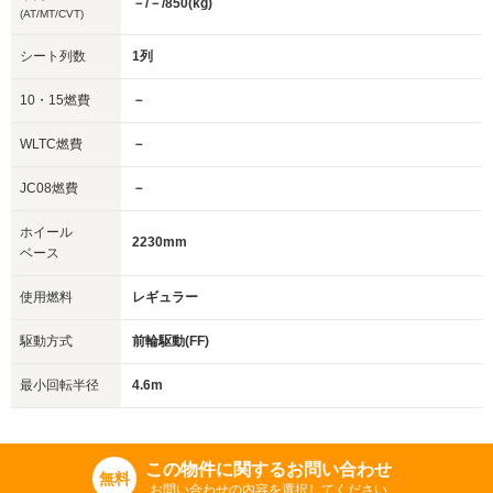
－/－/850(kg)
(AT/MT/CVT)
シート列数
1列
10・15燃費
－
WLTC燃費
－
JC08燃費
－
ホイール
2230mm
ベース
使用燃料
レギュラー
駆動方式
前輪駆動(FF)
最小回転半径
4.6m
この物件に関するお問い合わせ
無料
お問い合わせの内容を選択してください