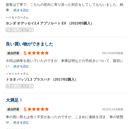
接客は丁寧で、こちらの意向に寄り添った対応をしてしてもらいました。納
車…
続きを読む
ハイ＆ドローさん
ホンダ オデッセイ2.4 アブソルート EX （2023/05購入）
お店からの返信あり
良い買い物ができました
5
総合評価
2017/03/05投稿
今回は納車を急いでいたのですが、車庫証明などの手続きについて、親切に
い…
続きを読む
ｒｍｔａｋｅさん
トヨタ パッソ1.3 プラスハナ （2017/02購入）
お店からの返信あり
大満足！
5
総合評価
2015/11/14投稿
車の買い替えは色々不安があったのですが、こまめに連絡を頂き、車の状態
や…
続きを読む