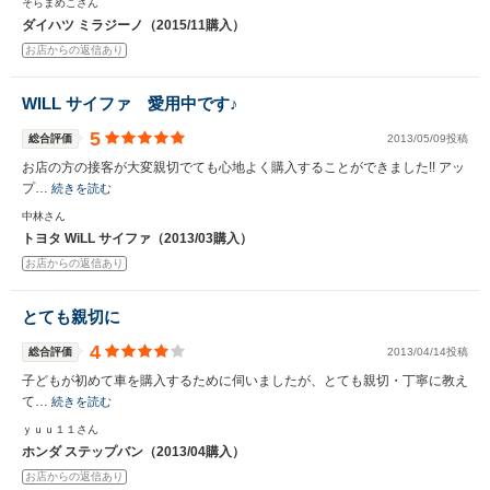
そらまめこさん
ダイハツ ミラジーノ（2015/11購入）
お店からの返信あり
WILL サイファ 愛用中です♪
5
総合評価
2013/05/09投稿
お店の方の接客が大変親切でても心地よく購入することができました!! アッ
プ…
続きを読む
中林さん
トヨタ WiLL サイファ（2013/03購入）
お店からの返信あり
とても親切に
4
総合評価
2013/04/14投稿
子どもが初めて車を購入するために伺いましたが、とても親切・丁寧に教え
て…
続きを読む
ｙｕｕ１１さん
ホンダ ステップバン（2013/04購入）
お店からの返信あり