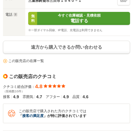
三重県鈴鹿市三日市１５４０－１
MAP
電話
今すぐ在庫確認・見積依頼
無
電話する
料
※一部ダイヤル回線、IP電話、光電話は利用できません
遠方から購入できるか問い合わせる
この販売店の在庫一覧
この販売店のクチコミ
4.8
クチコミ総合評価：
（投稿数10件）
4.9
4.7
4.9
4.6
接客 :
雰囲気 :
アフター :
品質 :
この販売店で購入された方のクチコミでは
「
接客の満足度
」が特に評価されています