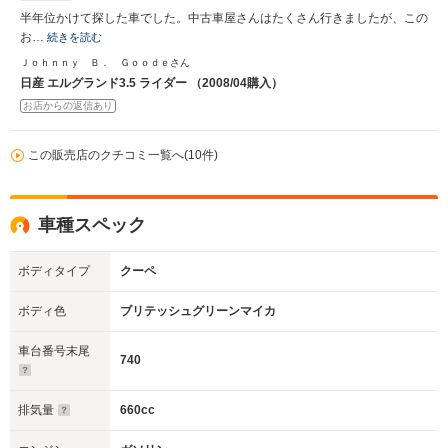
半年位かけて探した車でした。中古車屋さんはたくさん行きましたが、この
お…
続きを読む
Ｊｏｈｎｎｙ Ｂ． Ｇｏｏｄｅさん
日産 エルグランド3.5 ライダー （2008/04購入）
お店からの返信あり
この販売店のクチコミ一覧へ(10件)
車種スペック
ボディタイプ
クーペ
ボディ色
ブリテッシュグリーンマイカ
車台番号末尾
740
排気量
660cc