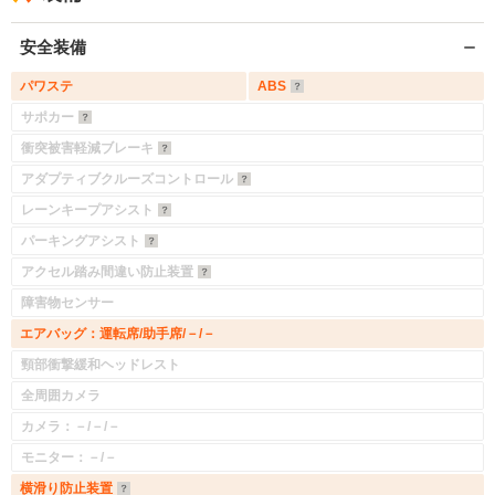
安全装備
パワステ
ABS
サポカー
衝突被害軽減ブレーキ
アダプティブクルーズコントロール
レーンキープアシスト
パーキングアシスト
アクセル踏み間違い防止装置
障害物センサー
エアバッグ：運転席/助手席/－/－
頸部衝撃緩和ヘッドレスト
全周囲カメラ
カメラ：－/－/－
モニター：－/－
横滑り防止装置