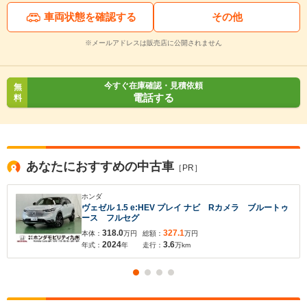
車両状態を確認する
その他
※メールアドレスは販売店に公開されません
今すぐ在庫確認・見積依頼
無
電話する
料
あなたにおすすめの中古車
［PR］
ホンダ
ヴェゼル 1.5 e:HEV プレイ ナビ Rカメラ ブルートゥ
ース フルセグ
318.0
327.1
本体：
万円
総額：
万円
2024
3.6
年式：
年
走行：
万km