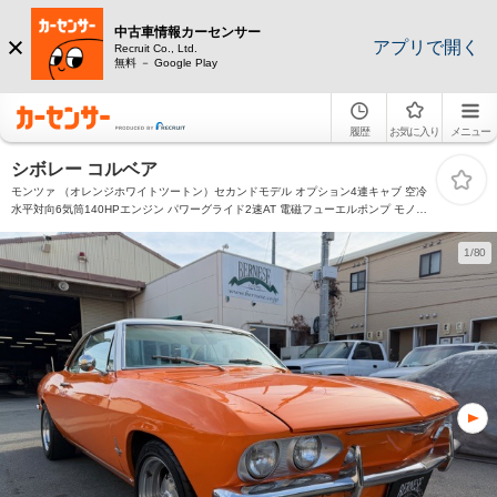
中古車情報カーセンサー
アプリで開く
Recruit Co., Ltd.
無料 － Google Play
履歴
お気に入り
メニュー
シボレー コルベア
モンツァ （オレンジホワイトツートン）セカンドモデル オプション4連キャブ 空冷
水平対向6気筒140HPエンジン パワーグライド2速AT 電磁フューエルポンプ モノコ
ックボディ ボイド16インチAW オートゲージタコメーター 社外ボルト計 パイオニア
スピーカ
1/80