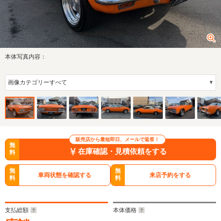
本体写真内容：
販売店から最短即日、メールで返答！
無
在庫確認・見積依頼をする
料
無
無
車両状態を確認する
来店予約をする
料
料
支払総額
本体価格