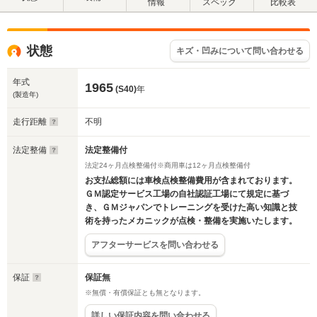
情報
スペック
比較表
状態
キズ・凹みについて問い合わせる
年式
1965
(S40)
年
(製造年)
走行距離
不明
法定整備
法定整備付
法定24ヶ月点検整備付※商用車は12ヶ月点検整備付
お支払総額には車検点検整備費用が含まれております。
ＧＭ認定サービス工場の自社認証工場にて規定に基づ
き、ＧＭジャパンでトレーニングを受けた高い知識と技
術を持ったメカニックが点検・整備を実施いたします。
アフターサービスを問い合わせる
保証
保証無
※無償・有償保証とも無となります。
詳しい保証内容を問い合わせる