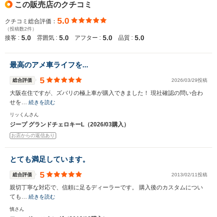
この販売店のクチコミ
5.0
クチコミ総合評価：
（投稿数2件）
5.0
5.0
5.0
5.0
接客 :
雰囲気 :
アフター :
品質 :
最高のアメ車ライフを...
5
総合評価
2026/03/29投稿
大阪在住ですが、ズバリの極上車が購入できました！ 現社確認の問い合わ
せを…
続きを読む
リッくんさん
ジープ グランドチェロキーL（2026/03購入）
お店からの返信あり
とても満足しています。
5
総合評価
2013/02/11投稿
親切丁寧な対応で、信頼に足るディーラーです。 購入後のカスタムについ
ても…
続きを読む
慎さん