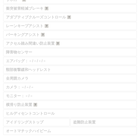
衝突被害軽減ブレーキ
入力途中の情報を保存しますか？
アダプティブクルーズコントロール
レーンキープアシスト
※次回問い合わせをする際に自動入力されます
※保存された情報は
90
日で破棄されます
パーキングアシスト
アクセル踏み間違い防止装置
いいえ
はい
障害物センサー
エアバッグ：－/－/－/－
頸部衝撃緩和ヘッドレスト
全周囲カメラ
カメラ：－/－/－
モニター：－/－
横滑り防止装置
ヒルディセントコントロール
アイドリングストップ
盗難防止装置
オートマチックハイビーム