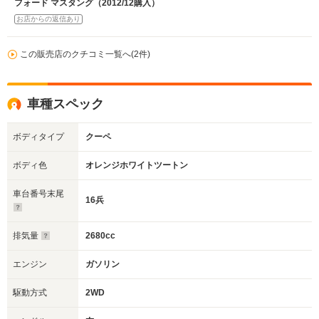
フォード マスタング（2012/12購入）
お店からの返信あり
この販売店のクチコミ一覧へ(2件)
車種スペック
ボディタイプ
クーペ
ボディ色
オレンジホワイトツートン
車台番号末尾
16兵
排気量
2680cc
エンジン
ガソリン
駆動方式
2WD