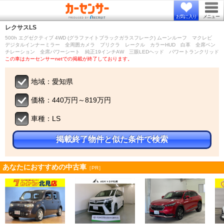
お気に入り
メニュー
レクサス
LS
500h エグゼクティブ 4WD (グラファイトブラックガラスフレーク) ムーンルーフ マクレビ
デジタルインナーミラー 全周囲カメラ プリクラ レークル カラーHUD 白革 全席ベン
チレーション 全席パワーシート 純正19インチAW 三眼LEDヘッド パワートランクリッド
この車はカーセンサーnetでの掲載が終了しております。
地域：愛知県
価格：440万円～819万円
車種：LS
掲載終了物件と似た条件で検索
あなたにおすすめの中古車
［PR］