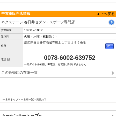
中古車販売店情報
▲上へ戻る
ネクステージ 春日井セダン・スポーツ専門店
10:00～19:00
営業時間
火曜・水曜（祝日除く）
定休日
愛知県春日井市高蔵寺町北１丁目１９６番地
住所
0078-6002-639752
電話
一部ダイヤル回線、IP電話、光電話は利用できません
この販売店の在庫一覧
中古車トップ
中古車一覧
掲載終了
カーセンサートップへ