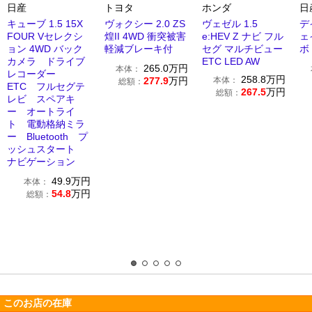
日産
トヨタ
ホンダ
日
キューブ 1.5 15X
ヴォクシー 2.0 ZS
ヴェゼル 1.5
デ
FOUR Vセレクシ
煌II 4WD 衝突被害
e:HEV Z ナビ フル
ェ
ョン 4WD バック
軽減ブレーキ付
セグ マルチビュー
ボ
カメラ ドライブ
ETC LED AW
265.0
万円
本体：
レコーダー
258.8
万円
277.9
万円
本体：
総額：
ETC フルセグテ
267.5
万円
総額：
レビ スペアキ
ー オートライ
ト 電動格納ミラ
ー Bluetooth プ
ッシュスタート
ナビゲーション
49.9
万円
本体：
54.8
万円
総額：
このお店の在庫