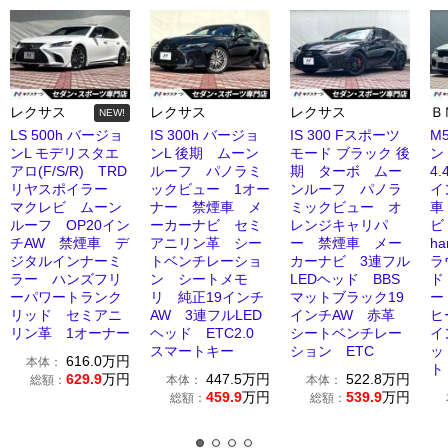
レクサス
レクサス
レクサス
Ｂ
NEW!
LS 500h バージョ
IS 300h バージョ
IS 300 Fスポーツ
M
ンL モデリスタエ
ンL 後期 ムーン
モード ブラック 後
ン 
アロ(F/S/R) TRD
ルーフ パノラミ
期 ターボ ムー
4.
リヤスポイラー
ックビュー 1オー
ンルーフ パノラ
イ
マクレビ ムーン
ナー 禁煙車 メ
ミックビュー オ
車
ルーフ OP20イン
ーカーナビ セミ
レンジキャリパ
チAW 禁煙車 デ
アニリン革 シー
ー 禁煙車 メー
ha
ジタルインナーミ
トベンチレーショ
カーナビ 3連フル
ラ
ラー ハンズフリ
ン シートメモ
LEDヘッド BBS
ド
ーパワートランク
リ 純正19インチ
マットブラック19
ー
リッド セミアニ
AW 3連フルLED
インチAW 赤革
ヒ
リン革 1オーナー
ヘッド ETC2.0
シートベンチレー
イ
スマートキー
ション ETC
ッ
616.0
万円
本体：
ト
629.9
万円
447.5
万円
522.8
万円
総額：
本体：
本体：
459.9
万円
539.9
万円
総額：
総額：