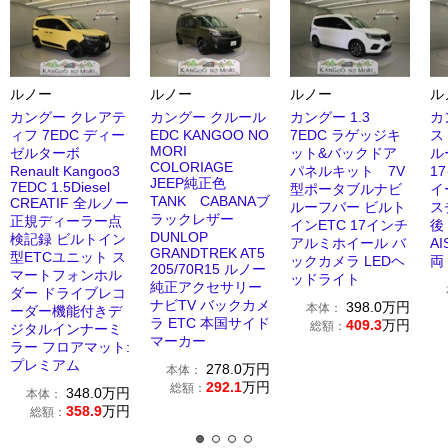
ルノー
ルノー
ルノー
ル
カングー クレアテ
カングー クルール
カングー 1.3
カ
ィフ 7EDC ディー
EDC KANGOO NO
7EDC ラゲッジキ
ス
MORI
ゼルターボ
ット&バックドア
ル
COLORIAGE
Renault Kangoo3
パネルキット 7V
1
JEEP純正色
7EDC 1.5Diesel
型ポータブルナビ
イ
TANK CABANAブ
CREATIF 全ルノー
ルーフバー ビルト
ス
ラックレザー
正規ディーラー点
インETC 17インチ
後
DUNLOP
検記録 ビルトイン
アルミホイール バ
A
GRANDTREK AT5
型ETCユニット ス
ックカメラ LEDヘ
両
205/70R15 ルノー
マートフォンホル
ッドライト
純正アクセサリー
ダー ドライブレコ
ナビTV バックカメ
398.0
万円
本体：
ーダー機能付きデ
ラ ETC 本国サイド
409.3
万円
総額：
ジタルインナーミ
マーカー
ラー フロアマット:
プレミアム
278.0
万円
本体：
292.1
万円
総額：
348.0
万円
本体：
358.9
万円
総額：