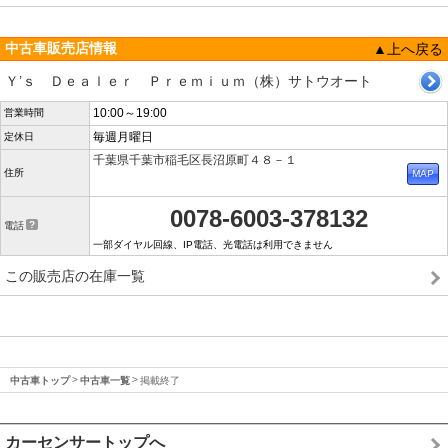
中古車販売店情報
▲上へ戻る
Ｙ’ｓ Ｄｅａｌｅｒ Ｐｒｅｍｉｕｍ（株）サトウオート
10:00～19:00
営業時間
毎週月曜日
定休日
千葉県千葉市稲毛区長沼原町４８－１
住所
0078-6003-378132
電話
一部ダイヤル回線、IP電話、光電話は利用できません
この販売店の在庫一覧
中古車トップ
中古車一覧
掲載終了
カーセンサートップへ