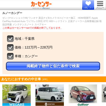
お気に入り
メニュー
ルノー
カングー
ゼン (マロンショコラM) ワンオナ 新品ナビBカメラ 6スピーカー施工 HDMI視聴可 Apple
CarPlay Android Auto ワイヤレス対応 ETC HIDヘッドライト 正規ディーラー点検整備記録 取
扱説明書 メンテナンスノート スペアキー
この車はカーセンサーnetでの掲載が終了しております。
地域：千葉県
価格：122万円～228万円
車種：カングー
掲載終了物件と似た条件で検索
あなたにおすすめの中古車
［PR］