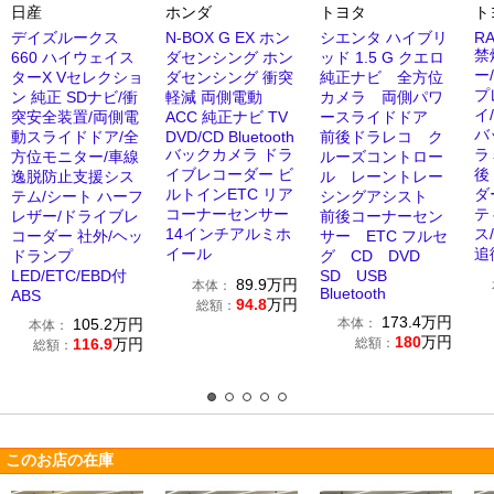
日産
ホンダ
トヨタ
ト
デイズルークス
N-BOX G EX ホン
シエンタ ハイブリ
RA
禁
660 ハイウェイス
ダセンシング ホン
ッド 1.5 G クエロ
ー
ターX Vセレクショ
ダセンシング 衝突
純正ナビ 全方位
プ
ン 純正 SDナビ/衝
軽減 両側電動
カメラ 両側パワ
イ/
突安全装置/両側電
ACC 純正ナビ TV
ースライドドア
バ
動スライドドア/全
DVD/CD Bluetooth
前後ドラレコ ク
バックカメラ ドラ
ラ
方位モニター/車線
ルーズコントロー
イブレコーダー ビ
後
逸脱防止支援シス
ル レーントレー
ルトインETC リア
ダ
テム/シート ハーフ
シングアシスト
コーナーセンサー
テ
レザー/ドライブレ
前後コーナーセン
14インチアルミホ
ス/
コーダー 社外/ヘッ
サー ETC フルセ
イール
追
ドランプ
グ CD DVD
LED/ETC/EBD付
SD USB
89.9
万円
本体：
Bluetooth
ABS
94.8
万円
総額：
173.4
万円
105.2
万円
本体：
本体：
180
万円
116.9
万円
総額：
総額：
このお店の在庫