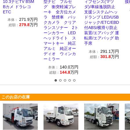
10.3ナビTV BSM
型ナビ フルセ
ィブセンス(マツ
接
Bカメ ドラレコ
グ 衝突軽減ブレ
ダ)/車線逸脱防止
ETC
ーキ 全方位カメ
支援システム/ヘッ
ラ 禁煙車 バッ
ドランプ LED/USB
271.9
万円
本体：
クカメラ クリア
ジャック/ETC/EBD
279.8
万円
総額：
ランスソナー 2ト
付ABS/横滑り防止
ーンカラー LED
装置/エアバッグ 運
ヘッドライト ス
転席/エアバッグ 助
マートキー 純正
手席
アルミ 純正オー
291.1
万円
本体：
ディオ ウィンカ
301.8
万円
総額：
ーミラー
140.0
万円
本体：
144.8
万円
総額：
このお店の在庫