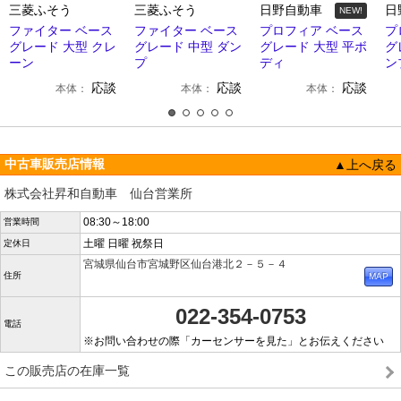
三菱ふそう
三菱ふそう
日野自動車
日
NEW!
ファイター ベース
ファイター ベース
プロフィア ベース
プ
グレード 大型 クレ
グレード 中型 ダン
グレード 大型 平ボ
グ
ーン
プ
ディ
ン
応談
応談
応談
本体：
本体：
本体：
中古車販売店情報
▲上へ戻る
株式会社昇和自動車 仙台営業所
08:30～18:00
営業時間
土曜 日曜 祝祭日
定休日
宮城県仙台市宮城野区仙台港北２－５－４
住所
022-354-0753
電話
※お問い合わせの際「カーセンサーを見た」とお伝えください
この販売店の在庫一覧