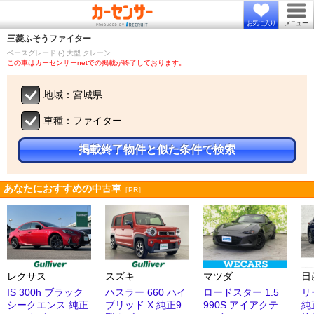
お気に入り
メニュー
三菱ふそう
ファイター
ベースグレード (‐) 大型 クレーン
この車はカーセンサーnetでの掲載が終了しております。
地域：宮城県
車種：ファイター
掲載終了物件と似た条件で検索
あなたにおすすめの中古車
［PR］
レクサス
スズキ
マツダ
日
IS 300h ブラック
ハスラー 660 ハイ
ロードスター 1.5
リ
シークエンス 純正
ブリッド X 純正9
990S アイアクテ
純正