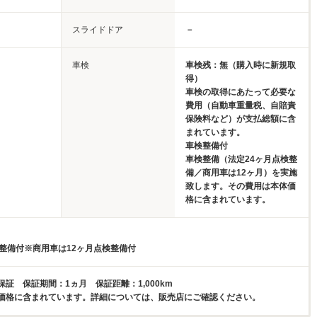
スライドドア
－
車検
車検残：無（購入時に新規取
得）
車検の取得にあたって必要な
費用（自動車重量税、自賠責
保険料など）が支払総額に含
まれています。
車検整備付
車検整備（法定24ヶ月点検整
備／商用車は12ヶ月）を実施
致します。その費用は本体価
格に含まれています。
検整備付※商用車は12ヶ月点検整備付
証 保証期間：1ヵ月 保証距離：1,000km
価格に含まれています。詳細については、販売店にご確認ください。