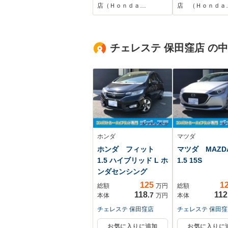
ライドドア アダプ
ントロール
店（Ｈｏｎｄａ…
店 （Ｈｏｎｄａ
ティブクルーズコン
Bluetooth 
トロール
端子 LEDヘ
Bluetooth TV シ
イト 衝突被害
チェレステ 保田窪店 の
ートヒーター パド
ブレーキ フル
ルシフト パーキン
TV
グセンサー LED
ホンダ
マツダ
ホンダ フィット
マツダ MAZ
1.5 ハイブリッド L ホ
1.5 15S
ンダセンシング
125
1
総額
万円
総額
118
112
.7
本体
万円
本体
チェレステ 保田窪店
チェレステ 保田窪
お気に入りに追加
お気に入りに