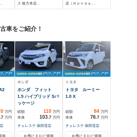
ステム オートライ
クルーズコントロー
…
ス 枚方本店…
店（Ｈｏｎｄａ…
USB入力
ト LEDヘッドラン
ル シートヒータ
ッドラ
プ スマートキー
ー Bluetooth USB
軽減
アイドリングストッ
入力端子 LEDヘッ
中古車をご紹介！
セグ
プ 電動格納ミラ
ドライト 衝突被害
ー シートヒータ
軽減ブレーキ
ー ベンチシート
CVT
ホンダ
トヨタ
DA2
ホンダ フィット
トヨタ ルーミー
1.5 ハイブリッド Sパ
1.0 X
ッケージ
20
110
84
万円
総額
万円
総額
万円
103
76
.7
.7
.7
万円
本体
万円
本体
万円
店
チェレステ 保田窪店
チェレステ 保田窪店
追加
お気に入りに追加
お気に入りに追加