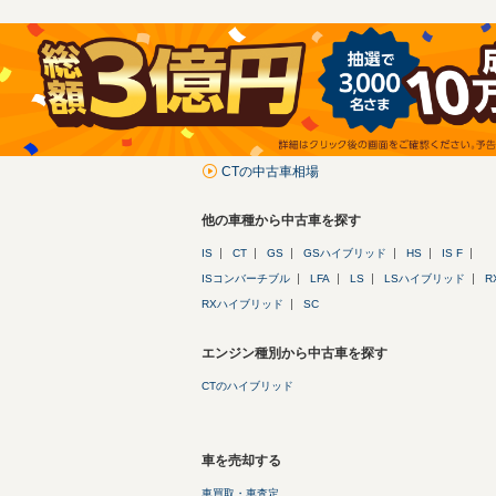
CTの中古車相場
他の車種から中古車を探す
IS
CT
GS
GSハイブリッド
HS
IS F
ISコンバーチブル
LFA
LS
LSハイブリッド
R
RXハイブリッド
SC
エンジン種別から中古車を探す
CTのハイブリッド
車を売却する
車買取・車査定