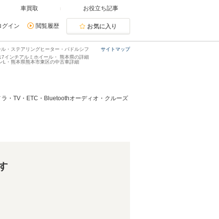
車買取
お役立ち記事
ログイン
閲覧履歴
お気に入り
トロール・ステアリングヒーター・パドルシフ
サイトマップ
17インチアルミホイール・ 熊本県の詳細
ジョンL・熊本県熊本市東区の中古車詳細
V・ETC・Bluetoothオーディオ・クルーズ
す