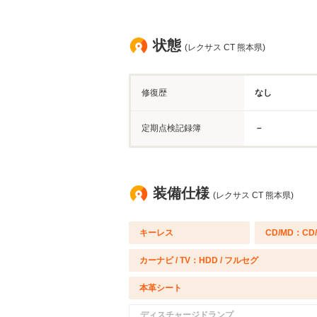
状態
(レクサス CT 熊本県)
修復歴
なし
定期点検記録簿
－
装備仕様
(レクサス CT 熊本県)
キーレス
CD/MD：CD
カーナビ / TV：HDD / フルセグ
本革シート
ディスチャージドランプ