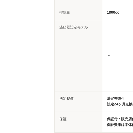
排気量
1800cc
過給器設定モデル
－
法定整備
法定整備付
法定24ヶ月点
保証
保証付：販売店保
保証費用は本体