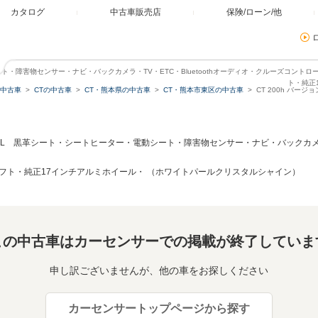
カタログ
中古車販売店
保険/ローン/他
シート・障害物センサー・ナビ・バックカメラ・TV・ETC・Bluetoothオーディオ・クルーズコン
ト・純正
中古車
CTの中古車
CT・熊本県の中古車
CT・熊本市東区の中古車
CT 200h バー
ョンL 黒革シート・シートヒーター・電動シート・障害物センサー・ナビ・バックカメラ・T
フト・純正17インチアルミホイール・ （ホワイトパールクリスタルシャイン）
この中古車はカーセンサーでの掲載が終了していま
申し訳ございませんが、他の車をお探しください
カーセンサートップページから探す