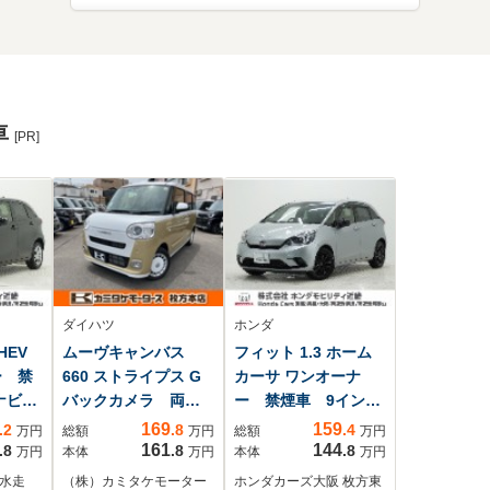
車
[PR]
ダイハツ
ホンダ
HEV
ムーヴキャンバス
フィット 1.3 ホーム
ー 禁
660 ストライプス G
カーサ ワンオーナ
チナビ
バックカメラ 両側
ー 禁煙車 9インチ
ドラ
電動スライドドア
ナビ バックカメ
169
159
.2
.8
.4
万円
総額
万円
総額
万円
 アダ
クリアランスソナ
ラ ドラレコ
161
144
.8
.8
.8
万円
本体
万円
本体
万円
ズコ
ー 衝突被害軽減シ
ETC アダプティブ
 水走
（株）カミタケモーター
ホンダカーズ大阪 枚方東