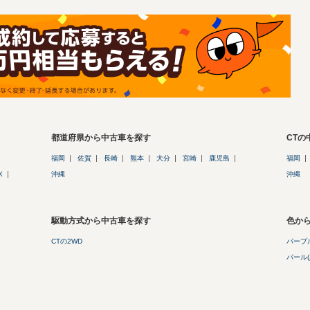
都道府県から中古車を探す
CT
福岡
佐賀
長崎
熊本
大分
宮崎
鹿児島
福岡
X
沖縄
沖縄
駆動方式から中古車を探す
色から
CTの2WD
パープル
パール(