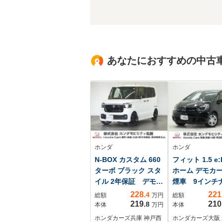
あなたにおすすめの中古
ホンダ
ホンダ
N-BOX カスタム 660
フィット 1.5 e:
ターボ ブラック スタ
ホーム デモカ
イル 2年保証 デモカ
煙車 9イン
ー 純正ナビ ドラ
バックカメラ 
228
221
.4
総額
万円
総額
レコ ETC バック
レコ ETC2.0
219
210
.8
本体
万円
本体
カメラ 両側電動ス
プティブクルー
ホンダカーズ兵庫 神戸西
ホンダカーズ大阪