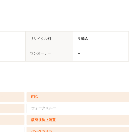
リサイクル料
リ済込
ワンオーナー
－
/－
ETC
ウォークスルー
横滑り防止装置
バックカメラ