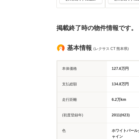
掲載終了時の物件情報です。
基本情報
(レクサス CT 熊本県)
本体価格
127.6万円
支払総額
134.8万円
走行距離
6.2万km
(初度登録年)
2011(H23)
色
ホワイトパール
ャイン