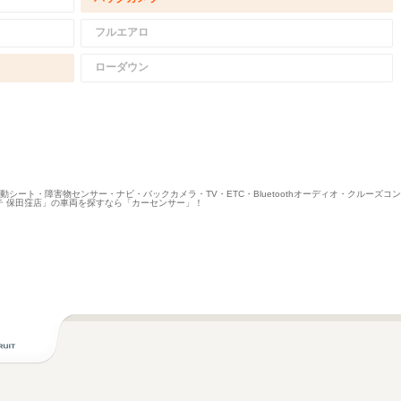
フルエアロ
ローダウン
電動シート・障害物センサー・ナビ・バックカメラ・TV・ETC・Bluetoothオーディオ・クルーズ
テ 保田窪店」の車両を探すなら「カーセンサー」！