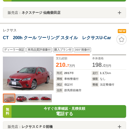
販売店：
ネクステージ 仙南柴田店
レクサス
NEW
CT 200h クール ツーリング スタイル レクサスU-Car
ディーラー保証
車両品質評価書付
購入プラン付
360°画像付
支払総額
本体価格
210.
198.
7
0
万円
万円
年式
2017
年
走行
1.1
万km
車検
車検整備付
修復
なし
保証
保証付
整備
法定整備付
住所
群馬県前橋市
今すぐ在庫確認・見積依頼
無
電話する
料
販売店：
レクサスＣＰＯ前橋