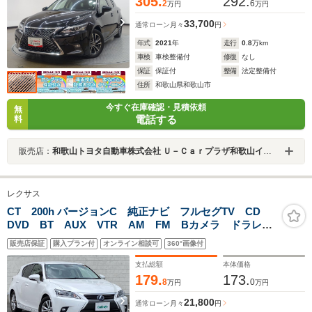
305.
292.
2
6
万円
万円
33,700
通常ローン
月々
円
年式
2021
年
走行
0.8
万km
車検
車検整備付
修復
なし
保証
保証付
整備
法定整備付
住所
和歌山県和歌山市
今すぐ在庫確認・見積依頼
無
電話する
料
販売店：
和歌山トヨタ自動車株式会社 Ｕ－Ｃａｒプラザ和歌山インター
レクサス
CT 200h バージョンC 純正ナビ フルセグTV CD
DVD BT AUX VTR AM FM Bカメラ ドラレコ
前後 前席シートヒーター レーダークルコン 前席パ
販売店保証
購入プラン付
オンライン相談可
360°画像付
ワーシート USB充電 スマートキー パドルシフト
支払総額
本体価格
179.
173.
8
0
万円
万円
21,800
通常ローン
月々
円