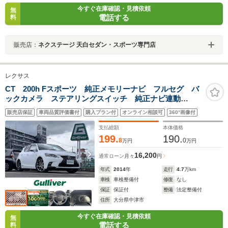
今すぐ在庫確認・見積依頼
無
電話する
料
販売店：
ネクステージ 天白セダン・スポーツ専門店
レクサス
CT 200h Fスポーツ 純正メモリーナビ フルセグ バ
ックカメラ ステアリングスイッチ 純正ナビ連動
ETC2.0 衝突軽減ブレーキ クルーズコントロール オ
販売店保証
車両品質評価書付
購入プラン付
オンライン相談可
360°画像付
ートライト パドルシフト パワーシート レザーステ
アリング シートヒーター
支払総額
本体価格
199.
190.
8
0
万円
万円
16,200
通常ローン
月々
円
年式
2014
年
走行
4.7
万km
車検
車検整備付
修復
なし
保証
保証付
整備
法定整備付
住所
大分県中津市
今すぐ在庫確認・見積依頼
無
電話する
料