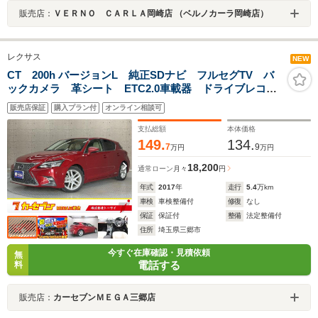
販売店：
ＶＥＲＮＯ ＣＡＲＬＡ岡崎店 （ベルノカーラ岡崎店）
レクサス
NEW
CT 200h バージョンL 純正SDナビ フルセグTV バ
ックカメラ 革シート ETC2.0車載器 ドライブレコー
ダー コーナーセンサー 衝突軽減ブレーキ アダプテ
販売店保証
購入プラン付
オンライン相談可
ィブクルーズコントロール
支払総額
本体価格
149.
134.
7
9
万円
万円
18,200
通常ローン
月々
円
年式
2017
年
走行
5.4
万km
車検
車検整備付
修復
なし
保証
保証付
整備
法定整備付
住所
埼玉県三郷市
今すぐ在庫確認・見積依頼
無
電話する
料
販売店：
カーセブンＭＥＧＡ三郷店