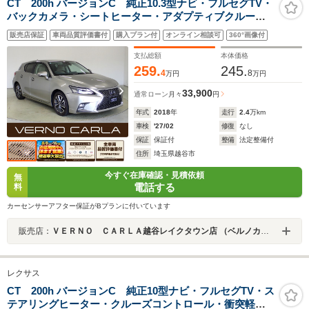
CT 200h バージョンC 純正10.3型ナビ・フルセグTV・
バックカメラ・シートヒーター・アダプティブクルーズ
コントロール・レーンキープアシスト・衝突軽減ブレー
販売店保証
車両品質評価書付
購入プラン付
オンライン相談可
360°画像付
キ・LEDヘッドライト・障害物センサー・純正16インチ
AW・ETC・Bluetooth
支払総額
本体価格
259.
245.
4
8
万円
万円
33,900
通常ローン
月々
円
年式
2018
年
走行
2.4
万km
車検
'27/02
修復
なし
保証
保証付
整備
法定整備付
住所
埼玉県越谷市
今すぐ在庫確認・見積依頼
無
電話する
料
カーセンサーアフター保証がBプランに付いています
販売店：
ＶＥＲＮＯ ＣＡＲＬＡ越谷レイクタウン店 （ベルノカーラ越谷レイクタウン店）
レクサス
CT 200h バージョンC 純正10型ナビ・フルセグTV・ス
テアリングヒーター・クルーズコントロール・衝突軽減