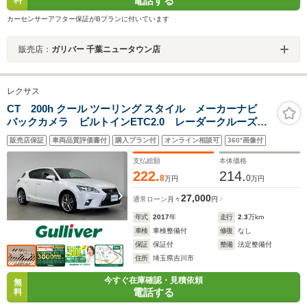
電話する
カーセンサーアフター保証がBプランに付いています
販売店：
ガリバー 千葉ニュータウン店
レクサス
CT 200h クール ツーリング スタイル メーカーナビ
バックカメラ ビルトインETC2.0 レーダークルーズコ
ントロール プリクラッシュセーフティ シートヒータ
販売店保証
車両品質評価書付
購入プラン付
オンライン相談可
360°画像付
ー ハーフレザー パドルシフト 純正アルミホイー
ル オートライト LEDライト
支払総額
本体価格
222.
214.
8
0
万円
万円
27,000
通常ローン
月々
円
年式
2017
年
走行
2.3
万km
車検
車検整備付
修復
なし
保証
保証付
整備
法定整備付
住所
埼玉県吉川市
今すぐ在庫確認・見積依頼
無
電話する
料