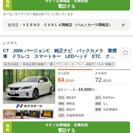
今すぐ在庫確認・見積依頼
無
電話する
料
カーセンサーアフター保証がBプランに付いています
販売店：
ＶＥＲＮＯ ＣＡＲＬＡ岡崎店 （ベルノカーラ岡崎店）
レクサス
CT 200h バージョンC 純正ナビ バックカメラ 禁煙
車 ドラレコ スマートキー LEDヘッド ETC クル
コン 純正16インチアルミ オートライト デュアルエ
販売店保証
車両品質評価書付
購入プラン付
オンライン相談可
360°画像付
アコン CD DVD再生 フルセグ パドルシフト フォ
グライト
支払総額
本体価格
84.
72.
9
8
万円
万円
10,600
通常ローン
月々
円
年式
2011
年
走行
9.4
万km
車検
'26/12
修復
なし
保証
保証付
整備
法定整備付
住所
宮城県柴田郡
今すぐ在庫確認・見積依頼
無
電話する
料