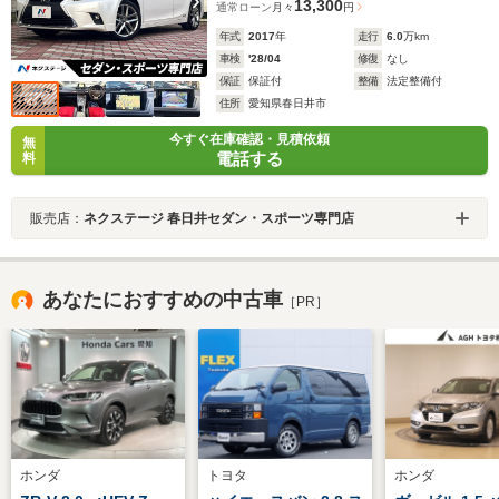
13,300
通常ローン
月々
円
年式
2017
年
走行
6.0
万km
車検
'28/04
修復
なし
保証
保証付
整備
法定整備付
住所
愛知県春日井市
今すぐ在庫確認・見積依頼
無
電話する
料
販売店：
ネクステージ 春日井セダン・スポーツ専門店
あなたにおすすめの中古車
［PR］
ホンダ
トヨタ
ホンダ