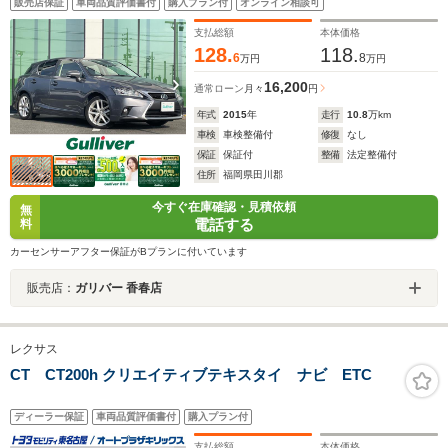
販売店保証
車両品質評価書付
購入プラン付
オンライン相談可
ETC/純正アルミホイール/クリアランスソナー
支払総額
本体価格
128.
118.
6
8
万円
万円
16,200
通常ローン
月々
円
年式
2015
年
走行
10.8
万km
車検
車検整備付
修復
なし
保証
保証付
整備
法定整備付
住所
福岡県田川郡
今すぐ在庫確認・見積依頼
無
電話する
料
カーセンサーアフター保証がBプランに付いています
販売店：
ガリバー 香春店
レクサス
CT CT200h クリエイティブテキスタイ ナビ ETC
ディーラー保証
車両品質評価書付
購入プラン付
支払総額
本体価格