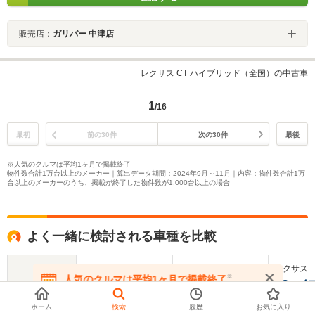
販売店：
ガリバー 中津店
レクサス CT ハイブリッド（全国）の中古車
1
/16
最初
前の30件
次の30件
最後
※人気のクルマは平均1ヶ月で掲載終了
物件数合計1万台以上のメーカー｜算出データ期間：2024年9月～11月｜内容：物件数合計1万
台以上のメーカーのうち、掲載が終了した物件数が1,000台以上の場合
よく一緒に検討される車種を比較
レクサス
レクサス
レクサス
※
人気のクルマは平均1ヶ月で掲載終了
HS
UX
GSハイ
在庫が無くなる前にお問い合わせください
ホーム
検索
履歴
お気に入り