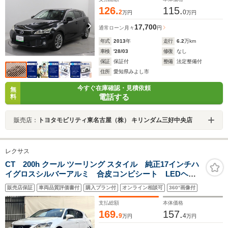
126.
115.
2
0
万円
万円
17,700
通常ローン
月々
円
年式
2013
年
走行
6.2
万km
車検
'28/03
修復
なし
保証
保証付
整備
法定整備付
住所
愛知県みよし市
今すぐ在庫確認・見積依頼
無
電話する
料
販売店：
トヨタモビリティ東名古屋（株） キリンダム三好中央店
レクサス
CT 200h クール ツーリング スタイル 純正17インチハ
イグロスシルバーアルミ 合皮コンビシート LEDヘッ
ドライト LEDデイライト LEDフロントフォグ メッ
販売店保証
車両品質評価書付
購入プラン付
オンライン相談可
360°画像付
キ加飾付スピンドルグリル 純正SDナビ パワーシー
ト シートヒーター 禁煙車
支払総額
本体価格
169.
157.
9
4
万円
万円