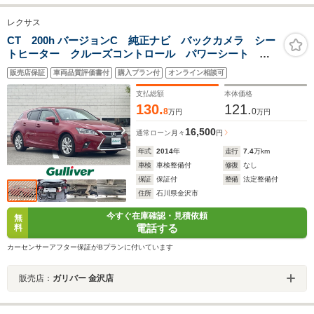
レクサス
CT 200h バージョンC 純正ナビ バックカメラ シー
トヒーター クルーズコントロール パワーシート パ
ドルシフト ETC ドライブレコーダー LEDヘッドラ
販売店保証
車両品質評価書付
購入プラン付
オンライン相談可
イト コーナーセンサー オートライト スマートキ
ー プッシュスタート
支払総額
本体価格
130.
121.
8
0
万円
万円
16,500
通常ローン
月々
円
年式
2014
年
走行
7.4
万km
車検
車検整備付
修復
なし
保証
保証付
整備
法定整備付
住所
石川県金沢市
今すぐ在庫確認・見積依頼
無
電話する
料
カーセンサーアフター保証がBプランに付いています
販売店：
ガリバー 金沢店