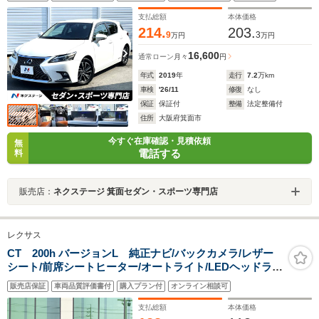
リー付パワーシート シートヒーター LEDヘッド パ
ドルシフト
支払総額
本体価格
214.
203.
9
3
万円
万円
16,600
通常ローン
月々
円
年式
2019
年
走行
7.2
万km
車検
'26/11
修復
なし
保証
保証付
整備
法定整備付
住所
大阪府箕面市
今すぐ在庫確認・見積依頼
無
電話する
料
販売店：
ネクステージ 箕面セダン・スポーツ専門店
レクサス
CT 200h バージョンL 純正ナビ/バックカメラ/レザー
シート/前席シートヒーター/オートライト/LEDヘッドライ
ト/追従クルーズコントロール/パドルシフト/ビルトイン
販売店保証
車両品質評価書付
購入プラン付
オンライン相談可
ETC/純正アルミホイール/クリアランスソナー
支払総額
本体価格