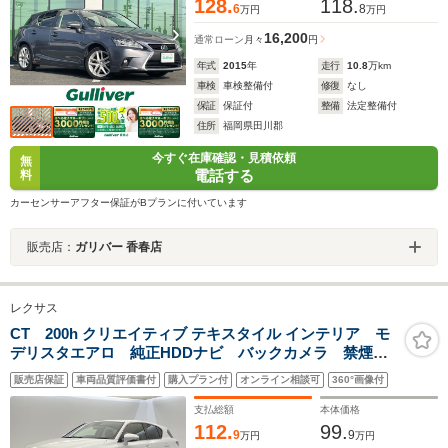
128.
118.
6
8
万円
万円
16,200
通常ローン
月々
円
年式
2015
年
走行
10.8
万km
車検
車検整備付
修復
なし
保証
保証付
整備
法定整備付
住所
福岡県田川郡
今すぐ在庫確認・見積依頼
無
電話する
料
カーセンサーアフター保証がBプランに付いています
販売店：
ガリバー 香春店
レクサス
CT 200h クリエイティブ テキスタイル インテリア モ
デリスタエアロ 純正HDDナビ バックカメラ 禁煙
車 ブルーステッチレザーシート LEDヘッド ETC
販売店保証
車両品質評価書付
購入プラン付
オンライン相談可
360°画像付
クルコン パワーシート 純正17インチアルミ オート
ライト 革巻きハンドル パドルシフト
支払総額
本体価格
112.
99.
9
9
万円
万円