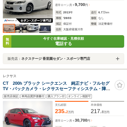
9,700
通常ローン
月々
円
年式
2013
年
走行
6.7
万km
車検
'28/03
修復
なし
保証
保証付
整備
法定整備付
住所
大阪府寝屋川市
今すぐ在庫確認・見積依頼
無
電話する
料
販売店：
ネクステージ 香里園セダン・スポーツ専門店
レクサス
CT 200h ブラック シークエンス 純正ナビ・フルセグ
TV・バックカメラ・レクサスセーフティシステム・障害
物センサー・パワーシート・シートヒーター・LEDヘッ
販売店保証
車両品質評価書付
購入プラン付
オンライン相談可
ドライト・スマートキー・純正AW・CD/DVD再生・
Bluetooth・ETC・ドラレコ
支払総額
本体価格
235.
217.
2
8
万円
万円
30,700
通常ローン
月々
円