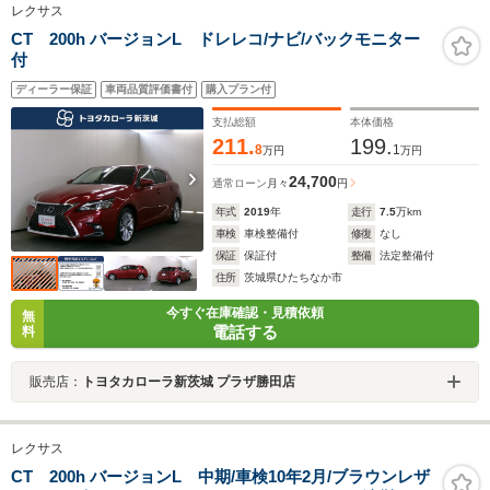
レクサス
CT 200h バージョンL ドレレコ/ナビ/バックモニター
付
ディーラー保証
車両品質評価書付
購入プラン付
支払総額
本体価格
211.
199.
8
1
万円
万円
24,700
通常ローン
月々
円
年式
2019
年
走行
7.5
万km
車検
車検整備付
修復
なし
保証
保証付
整備
法定整備付
住所
茨城県ひたちなか市
今すぐ在庫確認・見積依頼
無
電話する
料
販売店：
トヨタカローラ新茨城 プラザ勝田店
レクサス
CT 200h バージョンL 中期/車検10年2月/ブラウンレザ