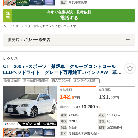
住所
奈良県奈良市
今すぐ在庫確認・見積依頼
無
電話する
料
カーセンサーアフター保証がBプランに付いています
販売店：
ガリバー 奈良店
レクサス
CT 200h Fスポーツ 禁煙車 クルーズコントロール
LEDヘッドライト グレード専用純正17インチAW 革巻
ステアリング パドルシフト アルミペダル シートヒ
販売店保証
車両品質評価書付
購入プラン付
オンライン相談可
ーター パワーシート メーカー純正ナビ バックカメ
ラ ETC
支払総額
本体価格
142.
131.
9
0
万円
万円
13,200
通常ローン
月々
円
年式
2014
年
走行
10.8
万km
車検
'27/03
修復
なし
保証
保証付
整備
法定整備付
住所
愛知県名古屋市天白区