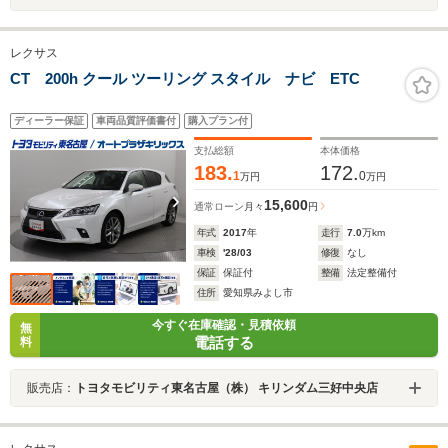
レクサス
CT 200h クール ツーリング スタイル ナビ ETC
ディーラー保証
車両品質評価書付
購入プラン付
支払総額
本体価格
183.
172.
1
0
万円
万円
15,600
通常ローン
月々
円
年式
2017
年
走行
7.0
万km
車検
'28/03
修復
なし
保証
保証付
整備
法定整備付
住所
愛知県みよし市
今すぐ在庫確認・見積依頼
無
電話する
料
販売店：
トヨタモビリティ東名古屋（株） キリンダム三好中央店