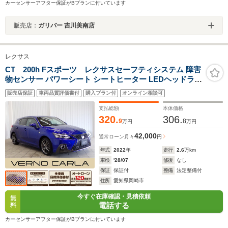
カーセンサーアフター保証がBプランに付いています
販売店：
ガリバー 吉川美南店
レクサス
CT 200h Fスポーツ レクサスセーフティシステム 障害
物センサー パワーシート シートヒーター LEDヘッドライ
ト スマートキー 純正AW 純正ナビ バックカメラ フルセ
販売店保証
車両品質評価書付
購入プラン付
オンライン相談可
グTV CD/DVD再生 Bluetooth ETC2.0 ドライブレコーダ
ー
支払総額
本体価格
320.
306.
9
8
万円
万円
42,000
通常ローン
月々
円
年式
2022
年
走行
2.6
万km
車検
'28/07
修復
なし
保証
保証付
整備
法定整備付
住所
愛知県岡崎市
今すぐ在庫確認・見積依頼
無
電話する
料
カーセンサーアフター保証がBプランに付いています