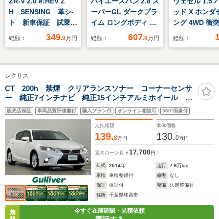
ZR-V 2.0 e:HEV Z
ハイエースバン 2.8 ス
ヴェゼル 1.5
H SENSING 革シ-
ーパーGL ダークプラ
ッド X ホンダ
ト 新車保証 試乗
イム ロングボディ デ
ング 4WD 衝
車 ワンオーナー 純
ィーゼルターボ 4WD
減ブレーキ・
349
607
総額：
.9
万円
総額：
.8
万円
総額：
正ナビ TV Rカメ
CoastLines ツート
ナビ付
ラ マルチビュー
ンカラー全塗装 角目
BTオ-ディオ ETC
LED4灯フェイスチェ
レクサス
LEDライト VSA シ
ンジ 前後バンパーメ
ートヒーター 電動シ
ッキラッピング クラ
CT 200h 禁煙 クリアランスソナー コーナーセンサ
ー 純正7インチナビ 純正15インチアルミホイール 純
ート クルコン Pテ
シックLEDテール
正フロアマット バックカメラ クルーズコントロー
ールゲート
16インチホイル オ
販売店保証
車両品質評価書付
購入プラン付
オンライン相談可
360°画像付
ル LEDオートライト USBポート シートヒーター
リジナルベッドキッ
支払総額
本体価格
ト オリジナルシート
139.
130.
8
0
万円
万円
カバー BIG-Xナビ
ETC
17,700
通常ローン
月々
円
年式
2014
年
走行
7.6
万km
車検
車検整備付
修復
なし
保証
保証付
整備
法定整備付
住所
千葉県印西市
今すぐ在庫確認・見積依頼
無
料