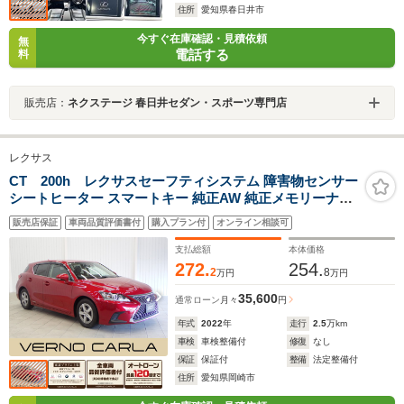
住所
愛知県春日井市
今すぐ在庫確認・見積依頼
無
電話する
料
販売店：
ネクステージ 春日井セダン・スポーツ専門店
レクサス
CT 200h レクサスセーフティシステム 障害物センサー
シートヒーター スマートキー 純正AW 純正メモリーナビ
バックカメラ フルセグTV CD/DVD再生 Bluetooth
販売店保証
車両品質評価書付
購入プラン付
オンライン相談可
ETC2.0 前後ドライブレコーダー
支払総額
本体価格
272.
254.
2
8
万円
万円
35,600
通常ローン
月々
円
年式
2022
年
走行
2.5
万km
車検
車検整備付
修復
なし
保証
保証付
整備
法定整備付
住所
愛知県岡崎市