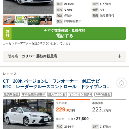
年式
2016
年
走行
5.7
万km
車検
'27/09
修復
なし
保証
保証付
整備
法定整備付
住所
静岡県藤枝市
今すぐ在庫確認・見積依頼
無
電話する
料
カーセンサーアフター保証がBプランに付いています
販売店：
ガリバー 藤枝南新屋店
レクサス
CT 200h バージョンL ワンオーナー 純正ナビ
ETC レーダークルーズコントロール ドライブレコー
ダー バックカメラ レザーシート シートヒーター
販売店保証
車両品質評価書付
購入プラン付
オンライン相談可
360°画像付
シートメモリー 純正フロアマット 純正アルミホイー
ル オートライト
支払総額
本体価格
229.
223.
8
2
万円
万円
27,800
通常ローン
月々
円
年式
2016
年
走行
2.3
万km