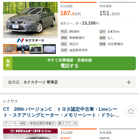
ミ パドルシフト スマートキー ETC 電動格納ミラ
ー
支払総額
本体価格
167.
151.
9
3
万円
万円
13,100
通常ローン
月々
円
年式
2015
年
走行
3.8
万km
車検
車検整備付
修復
なし
保証
保証付
整備
法定整備付
住所
滋賀県草津市
今すぐ在庫確認・見積依頼
無
電話する
料
販売店：
ネクステージ 草津店
レクサス
CT 200h バージョンC トヨタ認定中古車・Ltexシー
ト・ステアリングヒーター・メモリーシート・ドラレ
コ・LSS・レーダークルーズ
ディーラー保証
車両品質評価書付
購入プラン付
支払総額
本体価格