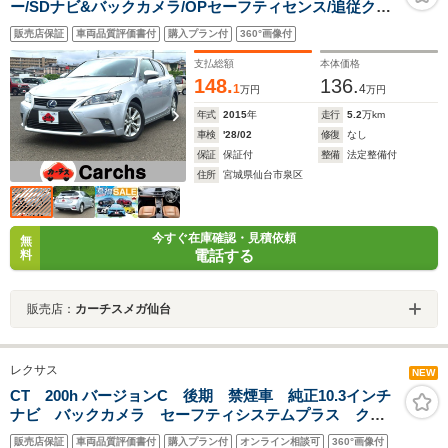
ー/SDナビ&バックカメラ/OPセーフティセンス/追従クル
コン/5.1ch対応10スピーカー/シート&ステアヒーター/ビ
販売店保証
車両品質評価書付
購入プラン付
360°画像付
ルトインETC/LEDヘッドライト
支払総額
本体価格
148.
136.
1
4
万円
万円
年式
2015
年
走行
5.2
万km
車検
'28/02
修復
なし
保証
保証付
整備
法定整備付
住所
宮城県仙台市泉区
今すぐ在庫確認・見積依頼
無
電話する
料
販売店：
カーチスメガ仙台
レクサス
NEW
CT 200h バージョンC 後期 禁煙車 純正10.3インチ
ナビ バックカメラ セーフティシステムプラス クリ
アランスソナー 合革/ファブリックコンビシート メモ
販売店保証
車両品質評価書付
購入プラン付
オンライン相談可
360°画像付