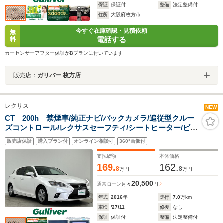
保証
保証付
整備
法定整備付
住所
大阪府枚方市
今すぐ在庫確認・見積依頼
無
電話する
料
カーセンサーアフター保証がBプランに付いています
販売店：
ガリバー 枚方店
レクサス
NEW
CT 200h 禁煙車/純正ナビ/バックカメラ/追従型クルー
ズコントロール/レクサスセーフティ/シートヒーター/ビル
トインETC/クリアランスソナー/オートライト/オートハイ
販売店保証
購入プラン付
オンライン相談可
360°画像付
ビーム/パドルシフト/スペアキー
支払総額
本体価格
169.
162.
8
8
万円
万円
20,500
通常ローン
月々
円
年式
2016
年
走行
7.0
万km
車検
'27/11
修復
なし
保証
保証付
整備
法定整備付