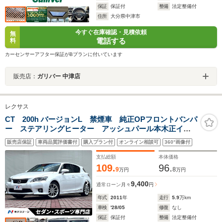
保証
保証付
整備
法定整備付
住所
大分県中津市
今すぐ在庫確認・見積依頼
無
電話する
料
カーセンサーアフター保証がBプランに付いています
販売店：
ガリバー 中津店
レクサス
CT 200h バージョンL 禁煙車 純正OPフロントバンパ
ー ステアリングヒーター アッシュパール本木正イン
パネ加飾 黒革シート シートヒーター パワーシー
販売店保証
車両品質評価書付
購入プラン付
オンライン相談可
360°画像付
ト クリアランスソナー LEDヘッドライト 純正17イ
ンチホイール
支払総額
本体価格
109.
96.
9
8
万円
万円
9,400
通常ローン
月々
円
年式
2011
年
走行
5.9
万km
車検
'28/05
修復
なし
保証
保証付
整備
法定整備付