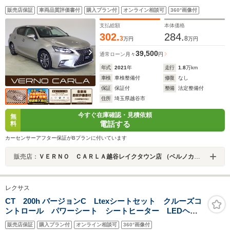
ブレーキ・レーンキープ・バックカメラ・クリアランス
販売店保証
車両品質評価書付
購入プラン付
オンライン相談可
360°画像付
ソナー・純正16インチアルミホイール・パワーシート・
LEDヘッドライト・ETC
支払総額
本体価格
302.
284.
3
8
万円
万円
39,500
通常ローン
月々
円
年式
2021
年
走行
1.8
万km
車検
車検整備付
修復
なし
保証
保証付
整備
法定整備付
住所
埼玉県越谷市
今すぐ在庫確認・見積依頼
無
電話する
料
カーセンサーアフター保証がBプランに付いています
販売店：
ＶＥＲＮＯ ＣＡＲＬＡ越谷レイクタウン店 （ベルノカーラ越谷レイクタウン店）
レクサス
CT 200h バージョンC Ltexシートセット クルーズコ
ントロール パワーシート シートヒーター LEDヘッ
ド オートライト オートエアコン 純正16インチアル
販売店保証
購入プラン付
オンライン相談可
360°画像付