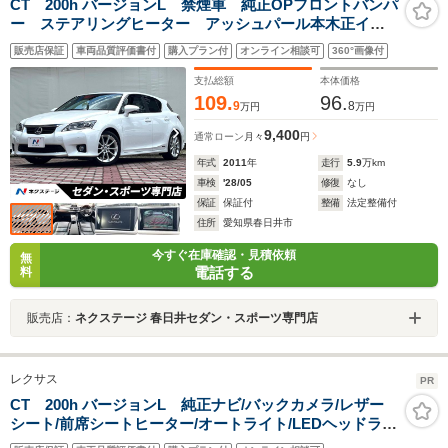
CT 200h バージョンL 禁煙車 純正OPフロントバンパ
ー ステアリングヒーター アッシュパール本木正イン
パネ加飾 黒革シート シートヒーター パワーシー
販売店保証
車両品質評価書付
購入プラン付
オンライン相談可
360°画像付
ト クリアランスソナー LEDヘッドライト 純正17イ
ンチホイール
支払総額
本体価格
109.
96.
9
8
万円
万円
9,400
通常ローン
月々
円
年式
2011
年
走行
5.9
万km
車検
'28/05
修復
なし
保証
保証付
整備
法定整備付
住所
愛知県春日井市
今すぐ在庫確認・見積依頼
無
電話する
料
販売店：
ネクステージ 春日井セダン・スポーツ専門店
レクサス
PR
CT 200h バージョンL 純正ナビ/バックカメラ/レザー
シート/前席シートヒーター/オートライト/LEDヘッドライ
ト/追従クルーズコントロール/パドルシフト/ビルトイン