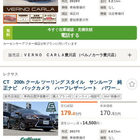
年式
2019
年
走行
3.2
万km
車検
車検整備付
修復
なし
保証
保証付
整備
法定整備付
住所
愛知県豊川市
今すぐ在庫確認・見積依頼
無
電話する
料
カーセンサーアフター保証がBプランに付いています
販売店：
ＶＥＲＮＯ ＣＡＲＬＡ豊川店 （ベルノカーラ豊川店）
レクサス
CT 200h クール ツーリング スタイル サンルーフ 純
正ナビ バックカメラ ハーフレザーシート パワーシ
ート シートヒーター アダプティブクルーズコントロ
販売店保証
車両品質評価書付
購入プラン付
オンライン相談可
360°画像付
ール フルセグテレビ ETC2.0 ドライブレコーダー
コーナーセンサー スマートキー
支払総額
本体価格
179.
170.
8
9
万円
万円
14,500
通常ローン
月々
円
年式
2017
年
走行
6.6
万km
車検
車検整備付
修復
なし