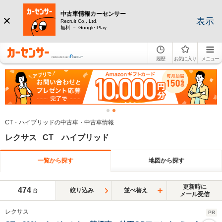
中古車情報カーセンサー
表示
Recruit Co., Ltd.
無料 － Google Play
履歴
お気に入り
メニュー
CT・ハイブリッドの中古車・中古車情報
レクサス CT ハイブリッド
一覧から探す
地図から探す
更新時に
474
絞り込み
並べ替え
台
メール受信
レクサス
PR