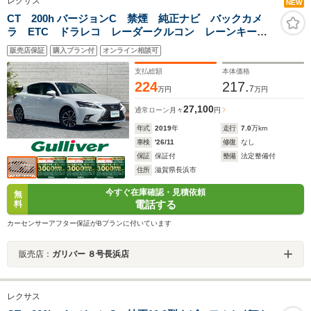
レクサス
NEW
CT 200h バージョンC 禁煙 純正ナビ バックカメ
ラ ETC ドラレコ レーダークルコン レーンキー
プ 衝突軽減 横滑り防止 コーナーセンサー シート
販売店保証
購入プラン付
オンライン相談可
ヒーター パワーシート ハーフレザー LEDヘッド
オートライト
支払総額
本体価格
224
217.
7
万円
万円
27,100
通常ローン
月々
円
年式
2019
年
走行
7.0
万km
車検
'26/11
修復
なし
保証
保証付
整備
法定整備付
住所
滋賀県長浜市
今すぐ在庫確認・見積依頼
無
電話する
料
カーセンサーアフター保証がBプランに付いています
販売店：
ガリバー ８号長浜店
レクサス