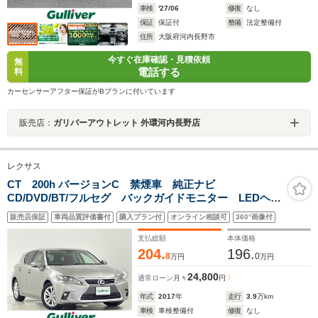
車検
'27/06
修復
なし
保証
保証付
整備
法定整備付
住所
大阪府河内長野市
今すぐ在庫確認・見積依頼
無
電話する
料
カーセンサーアフター保証がBプランに付いています
販売店：
ガリバーアウトレット 外環河内長野店
レクサス
CT 200h バージョンC 禁煙車 純正ナビ
CD/DVD/BT/フルセグ バックガイドモニター LEDヘッ
ドライト LEDクリアランスランプ 16インチAW クル
販売店保証
車両品質評価書付
購入プラン付
オンライン相談可
360°画像付
ーズコントロール 左右独立オートAC 本革巻ステアリ
ング
支払総額
本体価格
204.
196.
8
0
万円
万円
24,800
通常ローン
月々
円
年式
2017
年
走行
3.9
万km
車検
車検整備付
修復
なし