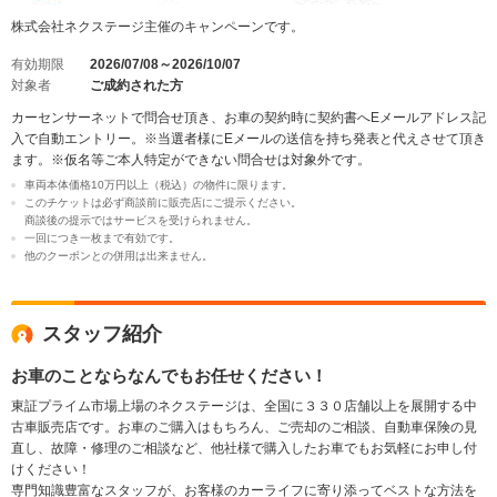
株式会社ネクステージ主催のキャンペーンです。
有効期限
2026/07/08～2026/10/07
対象者
ご成約された方
カーセンサーネットで問合せ頂き、お車の契約時に契約書へEメールアドレス記
入で自動エントリー。※当選者様にEメールの送信を持ち発表と代えさせて頂き
ます。※仮名等ご本人特定ができない問合せは対象外です。
車両本体価格10万円以上（税込）の物件に限ります。
このチケットは必ず商談前に販売店にご提示ください。
商談後の提示ではサービスを受けられません。
一回につき一枚まで有効です。
他のクーポンとの併用は出来ません。
スタッフ紹介
お車のことならなんでもお任せください！
東証プライム市場上場のネクステージは、全国に３３０店舗以上を展開する中
古車販売店です。お車のご購入はもちろん、ご売却のご相談、自動車保険の見
直し、故障・修理のご相談など、他社様で購入したお車でもお気軽にお申し付
けください！
専門知識豊富なスタッフが、お客様のカーライフに寄り添ってベストな方法を