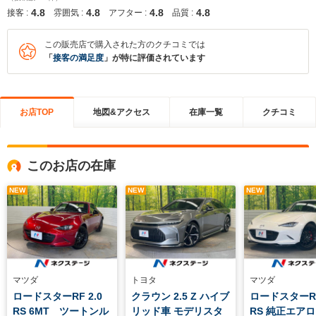
4.8
4.8
4.8
4.8
接客 :
雰囲気 :
アフター :
品質 :
この販売店で購入された方のクチコミでは
「
接客の満足度
」が特に評価されています
お店TOP
地図&アクセス
在庫一覧
クチコミ
このお店の在庫
NEW
NEW
NEW
マツダ
トヨタ
マツダ
ロードスターRF 2.0
クラウン 2.5 Z ハイブ
ロードスターRF
RS 6MT ツートンル
リッド車 モデリスタ
RS 純正エアロ