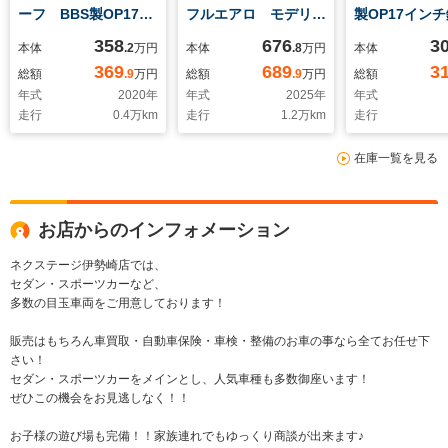
ーフ BBS製OP17イ
フルエアロ モデリス
製OP17イン
ンチ鍛造アルミホイー
タ製ミラーガーニッシ
ルミホイー
358
676
3
本体
.2
万円
本体
.8
万円
本体
ル RECAROハーフ
ュ モデリスタ21イ
Bremboレッ
369
689
3
総額
.9
万円
総額
.9
万円
総額
レザーシート ビルシ
ンチアルミホイール
パー BOSE
年式
2020
年
年式
2025
年
年式
ュタイン製ダンパー
全ドアイージークロー
システム RE
走行
0.4
万km
走行
1.2
万km
走行
BOSEサウンドシステ
ザー 全席ベンチレー
ハーフレザー
ム 禁煙車 1オーナ
ション付シートヒータ
ビルシュタイ
在庫一覧を見る
ー マツダコネクトナ
ー メモリーシート
パー フロン
ビ
デジタルインナーミラ
ワーバー
ー
お店からのインフォメーション
ネクステージ伊勢崎店では、
セダン・スポーツカーなど、
多数の目玉車両をご用意しております！
販売はもちろん車買取・自動車保険・車検・整備のお車の事なら全てお任せ下
さい！
セダン・スポーツカーをメインとし、人気車種も多数御座います！
ぜひこの機会をお見逃しなく！！
お子様の遊び場も完備！！家族連れでもゆっくり商談が出来ます♪