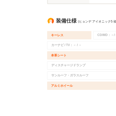
装備仕様
(ヒョンデ アイオニック5 
CD/MD：－/
キーレス
カーナビ / TV：－ / －
本革シート
ディスチャージドランプ
サンルーフ・ガラスルーフ
アルミホイール