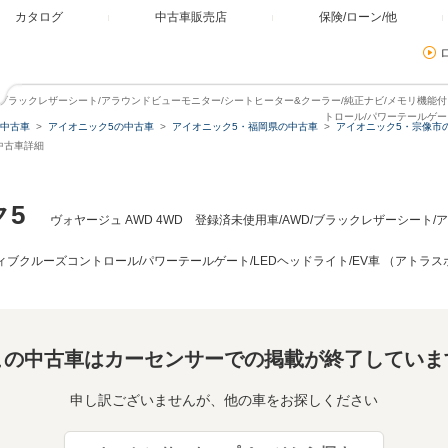
カタログ
中古車販売店
保険/ローン/他
AWD/ブラックレザーシート/アラウンドビューモニター/シートヒーター&クーラー/純正ナビ/メモリ機
トロール/パワーテールゲート
中古車
アイオニック5の中古車
アイオニック5・福岡県の中古車
アイオニック5・宗像市
中古車詳細
ク5
ヴォヤージュ AWD 4WD 登録済未使用車/AWD/ブラックレザーシート
ィブクルーズコントロール/パワーテールゲート/LEDヘッドライト/EV車 （アトラ
この中古車はカーセンサーでの掲載が終了していま
申し訳ございませんが、他の車をお探しください