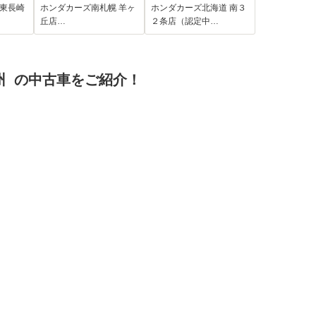
ト対応・コンフォー
コ ETC 左PSD
 東長崎
ホンダカーズ南札幌 羊ヶ
ホンダカーズ北海道 南３
トビューパッケー
純正リモコンスター
丘店…
２条店（認定中…
ジ・サイドエアバッ
ター VSA CSRS
ク
州 の中古車をご紹介！