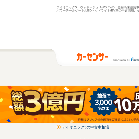
アイオニック5 ヴォヤージュ AWD 4WD 登録済未使用
パワーテールゲート/LEDヘッドライト/EV車の中古情報
アイオニック5の中古車相場