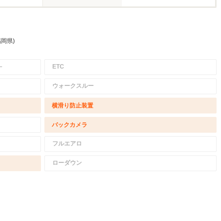
福岡県)
－
ETC
ウォークスルー
横滑り防止装置
バックカメラ
フルエアロ
ローダウン