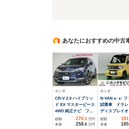
あなたにおすすめの中古
ホンダ
ホンダ
CR-V 2.0 ハイブリッ
N-VAN e: e: 
ド EX マスターピース
試乗車 ドラ
4WD 純正ナビ フル
ディスプレイオ
セグ リアカメラ
ィオ
270
191
.5
総額
万円
総額
サンルーフ 純正前
258
185
.8
本体
万円
本体