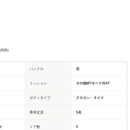
福岡県)
ハンドル
右
ミッション
その他MTモード付AT
ボディタイプ
クロカン・ＳＵＶ
乗車定員
5名
ト
ドア数
5