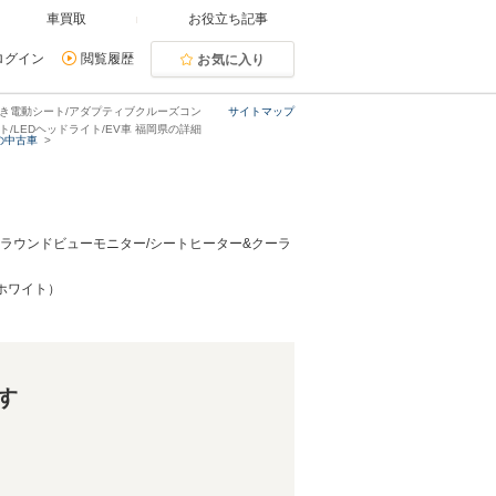
車買取
お役立ち記事
ログイン
閲覧履歴
お気に入り
能付き電動シート/アダプティブクルーズコン
サイトマップ
/LEDヘッドライト/EV車 福岡県の詳細
の中古車
/アラウンドビューモニター/シートヒーター&クーラ
スホワイト）
す