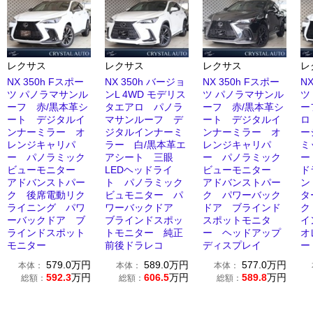
レクサス
レクサス
レクサス
レ
NX 350h Fスポー
NX 350h バージョ
NX 350h Fスポー
N
ツ パノラマサンル
ンL 4WD モデリス
ツ パノラマサンル
ツ
ーフ 赤/黒本革シ
タエアロ パノラ
ーフ 赤/黒本革シ
ー
ート デジタルイ
マサンルーフ デ
ート デジタルイ
ロ
ンナーミラー オ
ジタルインナーミ
ンナーミラー オ
ー
レンジキャリパ
ラー 白/黒本革エ
レンジキャリパ
ミ
ー パノラミック
アシート 三眼
ー パノラミック
ー
ビューモニター
LEDヘッドライ
ビューモニター
ド
アドバンストパー
ト パノラミック
アドバンストパー
ン
ク 後席電動リク
ビュモニター パ
ク パワーバック
タ
ライニング パワ
ワーバックドア
ドア ブラインド
ク
ーバックドア ブ
ブラインドスポッ
スポットモニタ
イ
ラインドスポット
トモニター 純正
ー ヘッドアップ
オ
モニター
前後ドラレコ
ディスプレイ
ー
579.0
万円
589.0
万円
577.0
万円
本体：
本体：
本体：
592.3
万円
606.5
万円
589.8
万円
総額：
総額：
総額：