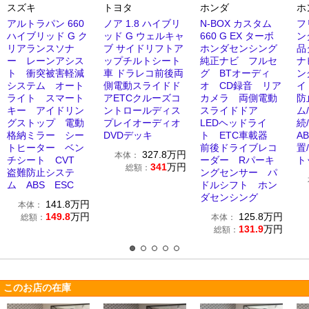
スズキ
トヨタ
ホンダ
ホ
アルトラパン 660
ノア 1.8 ハイブリ
N-BOX カスタム
フ
ハイブリッド G ク
ッド G ウェルキャ
660 G EX ターボ
ン
リアランスソナ
ブ サイドリフトア
ホンダセンシング
品
ー レーンアシス
ップチルトシート
純正ナビ フルセ
ナ
ト 衝突被害軽減
車 ドラレコ前後両
グ BTオーディ
ン
システム オート
側電動スライドド
オ CD録音 リア
イ
ライト スマート
アETCクルーズコ
カメラ 両側電動
防
キー アイドリン
ントロールディス
スライドドア
ム/
グストップ 電動
プレイオーディオ
LEDヘッドライ
続
格納ミラー シー
DVDデッキ
ト ETC車載器
A
トヒーター ベン
前後ドライブレコ
置
327.8
万円
本体：
チシート CVT
ーダー Rパーキ
ト
341
万円
総額：
盗難防止システ
ングセンサー パ
ム ABS ESC
ドルシフト ホン
ダセンシング
141.8
万円
本体：
149.8
万円
125.8
万円
総額：
本体：
131.9
万円
総額：
このお店の在庫