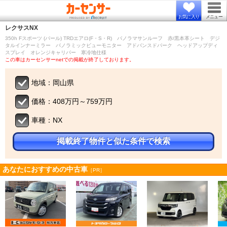
お気に入り
メニュー
レクサス
NX
350h Fスポーツ (パール) TRDエアロ(F・S・R) パノラマサンルーフ 赤/黒本革シート デジ
タルインナーミラー パノラミックビューモニター アドバンスドパーク ヘッドアップディ
スプレイ オレンジキャリパー 寒冷地仕様
この車はカーセンサーnetでの掲載が終了しております。
地域：岡山県
価格：408万円～759万円
車種：NX
掲載終了物件と似た条件で検索
あなたにおすすめの中古車
［PR］