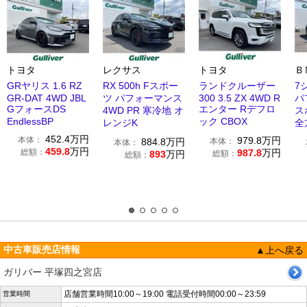
トヨタ
レクサス
トヨタ
Ｂ
GRヤリス 1.6 RZ
RX 500h Fスポー
ランドクルーザー
7シ
GR-DAT 4WD JBL
ツ パフォーマンス
300 3.5 ZX 4WD R
パ
GフォースDS
エンター Rデフロ
4WD PR 寒冷地 オ
ス
EndlessBP
ック CBOX
レンジK
全
452.4
万円
本体：
979.8
万円
884.8
万円
本体：
本体：
459.8
万円
総額：
987.8
万円
893
万円
総額：
総額：
中古車販売店情報
▲上へ戻る
ガリバー 平塚四之宮店
店舗営業時間10:00～19:00 電話受付時間00:00～23:59
営業時間