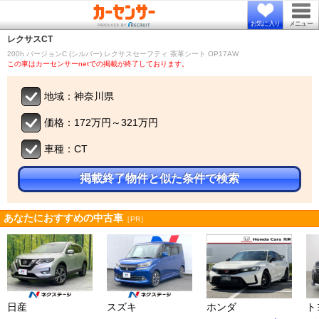
お気に入り
メニュー
レクサス
CT
200h バージョンC (シルバー) レクサスセーフティ 茶革シート OP17AW
この車はカーセンサーnetでの掲載が終了しております。
地域：神奈川県
価格：172万円～321万円
車種：CT
掲載終了物件と似た条件で検索
あなたにおすすめの中古車
［PR］
日産
スズキ
ホンダ
ト