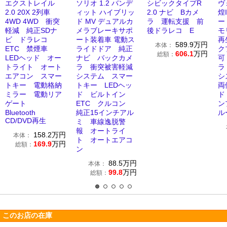
エクストレイル
ソリオ 1.2 バンデ
シビックタイプR
ヴ
2.0 20X 2列車
ィット ハイブリッ
2.0 ナビ Bカメ
煌
4WD 4WD 衝突
ド MV デュアルカ
ラ 運転支援 前
ー
軽減 純正SDナ
メラブレーキサポ
後ドラレコ E
モ
ビ ドラレコ
ート装着車 電動ス
再
589.9
万円
本体：
ETC 禁煙車
ライドドア 純正
ク
606.1
万円
総額：
LEDヘッド オー
ナビ バックカメ
可
トライト オート
ラ 衝突被害軽減
ラ
エアコン スマー
システム スマー
シ
トキー 電動格納
トキー LEDヘッ
両
ミラー 電動リア
ド ビルトイン
ド
ゲート
ETC クルコン
ン
Bluetooth
純正15インチアル
ル
CD/DVD再生
ミ 車線逸脱警
報 オートライ
158.2
万円
本体：
ト オートエアコ
169.9
万円
総額：
ン
88.5
万円
本体：
99.8
万円
総額：
このお店の在庫