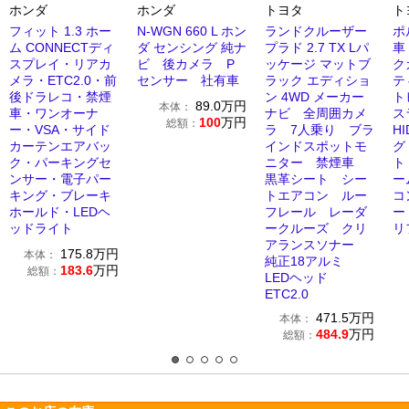
ホンダ
ホンダ
トヨタ
ト
フィット 1.3 ホー
N-WGN 660 L ホン
ランドクルーザー
ポ
ム CONNECTディ
ダ センシング 純ナ
プラド 2.7 TX Lパ
車
スプレイ・リアカ
ビ 後カメラ P
ッケージ マットブ
ク
メラ・ETC2.0・前
センサー 社有車
ラック エディショ
テ
後ドラレコ・禁煙
ン 4WD メーカー
ト
89.0
万円
本体：
車・ワンオーナ
ナビ 全周囲カメ
ス
100
万円
総額：
ー・VSA・サイド
ラ 7人乗り ブラ
H
カーテンエアバッ
インドスポットモ
グ
ク・パーキングセ
ニター 禁煙車
ト
ンサー・電子パー
黒革シート シー
ー
キング・ブレーキ
トエアコン ルー
コ
ホールド・LEDヘ
フレール レーダ
ー
ッドライト
ークルーズ クリ
リ
アランスソナー
175.8
万円
本体：
純正18アルミ
183.6
万円
総額：
LEDヘッド
ETC2.0
471.5
万円
本体：
484.9
万円
総額：