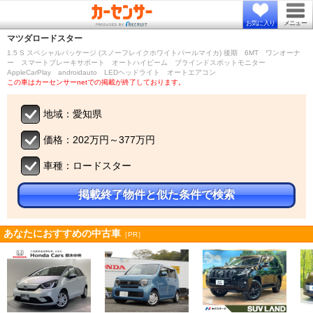
お気に入り
メニュー
マツダ
ロードスター
1.5 S スペシャルパッケージ (スノーフレイクホワイトパールマイカ) 後期 6MT ワンオーナ
ー スマートブレーキサポート オートハイビーム ブラインドスポットモニター
AppleCarPlay androidauto LEDヘッドライト オートエアコン
この車はカーセンサーnetでの掲載が終了しております。
地域：愛知県
価格：202万円～377万円
車種：ロードスター
掲載終了物件と似た条件で検索
あなたにおすすめの中古車
［PR］