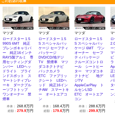
このお店の在庫
マツダ
マツダ
マツダ
マ
ロードスター 1.5
ロードスター 1.5
ロードスター 1.5
ロ
990S 6MT 純正
S スペシャルパッ
S スペシャルパッ
2.
ブレンボキャリパ
ケージ セーフティ
ケージ 6MT ワン
ー
ー 純正16インチ
パッケージ
オーナー セーフ
マ
RAYS製アルミ 専
DVD/CD/地デジ
ティパッケージ
ビ
用セッティングダ
TV 禁煙車 マツ
クルーズコントロ
ラ
ンパー LEDヘッ
ダコネクトナビ
ール シートヒー
Ap
ドライト ブライ
バックカメラ
ター マツダコネ
正
ンドスポット ス
ETC ファブリッ
クトナビ 地デ
L
マートシティブレ
クシート LEDヘ
ジTV
パ
ーキ ダークブル
ッド 純正16イン
AppleCarPlay ト
タ
ーソフトトップ
チAW スマートキ
ルセンLSD
ー
ワンオーナー 禁
ー オートエアコ
ETC オートエア
ン
煙車
ン
コン
268.8
万円
168.4
万円
288.6
万円
本体：
本体：
本体：
279.9
万円
179.6
万円
299.9
万円
総額：
総額：
総額：