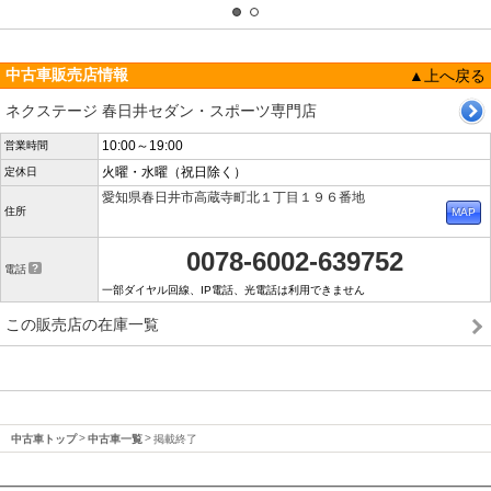
中古車販売店情報
▲上へ戻る
ネクステージ 春日井セダン・スポーツ専門店
10:00～19:00
営業時間
火曜・水曜（祝日除く）
定休日
愛知県春日井市高蔵寺町北１丁目１９６番地
住所
0078-6002-639752
電話
一部ダイヤル回線、IP電話、光電話は利用できません
この販売店の在庫一覧
中古車トップ
中古車一覧
掲載終了