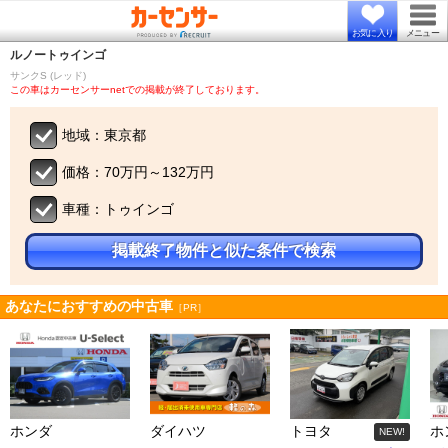
お気に入り
メニュー
ルノー
トゥインゴ
サンクS (レッド)
この車はカーセンサーnetでの掲載が終了しております。
地域：東京都
価格：70万円～132万円
車種：トゥインゴ
掲載終了物件と似た条件で検索
あなたにおすすめの中古車
［PR］
ホンダ
ダイハツ
トヨタ
ホ
NEW!