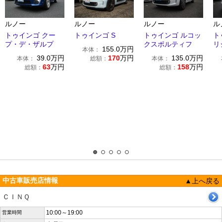
ルノー
ルノー
ルノー
ル
トゥインゴ クー
トゥインゴ S
トゥインゴ ルコッ
ト
プ・デ・ザルプ
クスポルティフ
リ
155.0
万円
本体：
39.0
万円
170
万円
135.0
万円
本体：
総額：
本体：
63
万円
158
万円
総額：
総額：
中古車販売店情報
▲上へ戻る
ＣＩＮＱ
10:00～19:00
営業時間