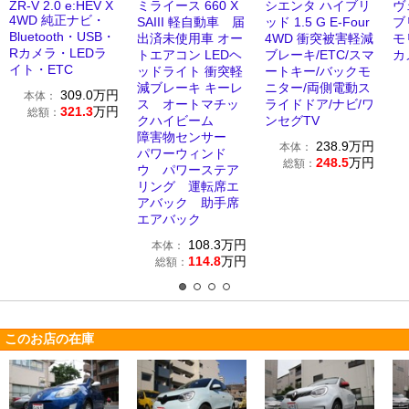
ZR-V 2.0 e:HEV X
ミライース 660 X
シエンタ ハイブリ
ヴ
4WD 純正ナビ・
SAIII 軽自動車 届
ッド 1.5 G E-Four
ブ
Bluetooth・USB・
出済未使用車 オー
4WD 衝突被害軽減
モ
Rカメラ・LEDラ
トエアコン LEDヘ
ブレーキ/ETC/スマ
カ
イト・ETC
ッドライト 衝突軽
ートキー/バックモ
減ブレーキ キーレ
ニター/両側電動ス
309.0
万円
本体：
ス オートマチッ
ライドドア/ナビ/ワ
321.3
万円
総額：
クハイビーム
ンセグTV
障害物センサー
238.9
万円
本体：
パワーウィンド
248.5
万円
総額：
ウ パワーステア
リング 運転席エ
アバック 助手席
エアバック
108.3
万円
本体：
114.8
万円
総額：
このお店の在庫