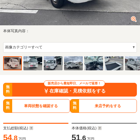
本体写真内容：
販売店から最短即日、メールで返答！
無
在庫確認・見積依頼をする
料
無
無
車両状態を確認する
来店予約をする
料
料
支払総額(税込)
本体価格(税込)
54
51
.8
.6
万円
万円