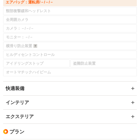
エアバッグ：運転席/－/－/－
頸部衝撃緩和ヘッドレスト
全周囲カメラ
カメラ：－/－/－
モニター：－/－
横滑り防止装置
ヒルディセントコントロール
アイドリングストップ
盗難防止装置
オートマチックハイビーム
快適装備
インテリア
エクステリア
プラン