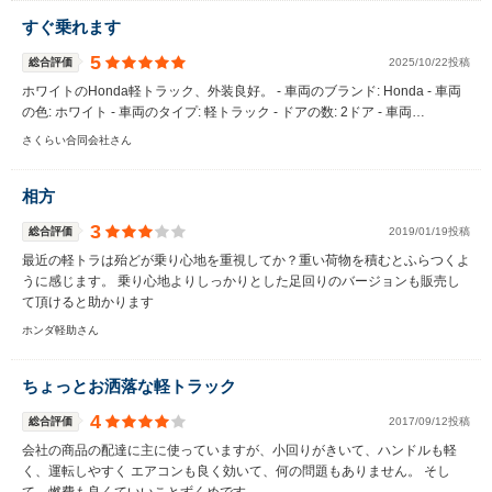
すぐ乗れます
5
総合評価
2025/10/22投稿
ホワイトのHonda軽トラック、外装良好。 - 車両のブランド: Honda - 車両
の色: ホワイト - 車両のタイプ: 軽トラック - ドアの数: 2ドア - 車両…
さくらい合同会社さん
相方
3
総合評価
2019/01/19投稿
最近の軽トラは殆どが乗り心地を重視してか？重い荷物を積むとふらつくよ
うに感じます。 乗り心地よりしっかりとした足回りのバージョンも販売し
て頂けると助かります
ホンダ軽助さん
ちょっとお洒落な軽トラック
4
総合評価
2017/09/12投稿
会社の商品の配達に主に使っていますが、小回りがきいて、ハンドルも軽
く、運転しやすく エアコンも良く効いて、何の問題もありません。 そし