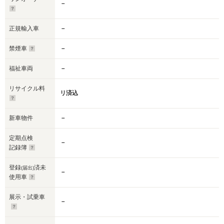
－
正規輸入車
－
禁煙車
－
福祉車両
－
リサイクル料
リ済込
新車物件
－
定期点検
－
記録簿
登録
済未
(届出)
－
使用車
展示・試乗車
－