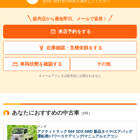
お問い合わせの内容を選択してください
入力途中の情報を保存しますか？
販売店から最短即日、メールで返答！
※次回問い合わせをする際に自動入力されます
来店予約をする
※保存された情報は
90
日で破棄されます
在庫確認・見積依頼をする
いいえ
はい
車両状態を確認する
その他
※メールアドレスは販売店に公開されません
あなたにおすすめの中古車
［PR］
ホンダ
アクティトラック 660 SDX 4WD 新品タイヤ/エアバッグ
運転席/パワーステアリング/マニュアルエアコン