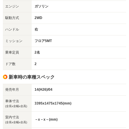
エンジン
ガソリン
駆動方式
2WD
ハンドル
右
ミッション
フロア5MT
乗車定員
2名
ドア数
2
新車時の車種スペック
発売年月
14(H26)/04
車体寸法
3395x1475x1745(mm)
(全長x全幅x全高)
室内寸法
－x－x－(mm)
(全長x全幅x全高)