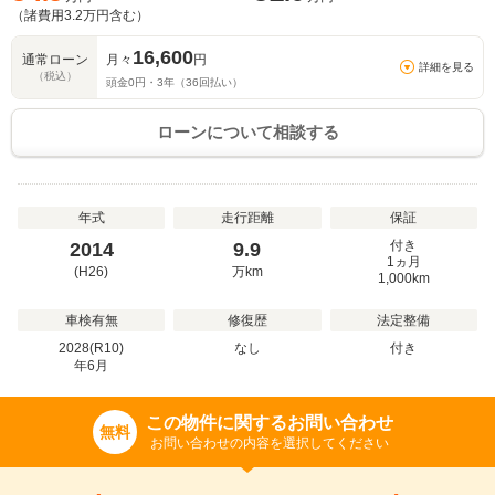
（諸費用
3.2
万円含む）
16,600
通常ローン
月々
円
詳細を見る
（税込）
頭金
0
円・
3
年（
36
回払い）
ローンについて相談する
年式
走行距離
保証
付き
2014
9.9
1ヵ月
(H26)
万
km
1,000km
車検有無
修復歴
法定整備
2028(R10)
なし
付き
年
6
月
この物件に関するお問い合わせ
無料
お問い合わせの内容を選択してください