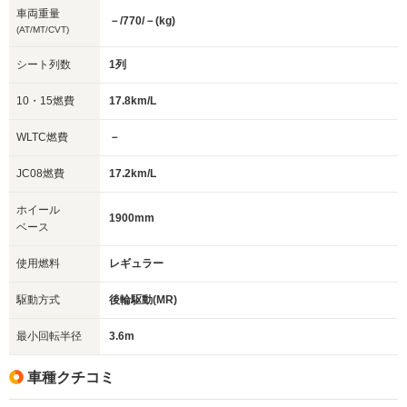
車両重量
－/770/－(kg)
(AT/MT/CVT)
シート列数
1列
10・15燃費
17.8km/L
WLTC燃費
－
JC08燃費
17.2km/L
ホイール
1900mm
ベース
使用燃料
レギュラー
駆動方式
後輪駆動(MR)
最小回転半径
3.6m
車種クチコミ