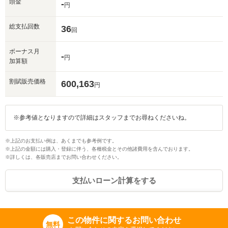
頭金
-
円
総支払回数
36
回
ボーナス月
-
円
加算額
割賦販売価格
600,163
円
※参考値となりますので詳細はスタッフまでお尋ねくださいね。
※上記のお支払い例は、あくまでも参考例です。
※上記の金額には購入・登録に伴う、各種税金とその他諸費用を含んでおります。
※詳しくは、各販売店までお問い合わせください。
支払いローン計算をする
この物件に関するお問い合わせ
無料