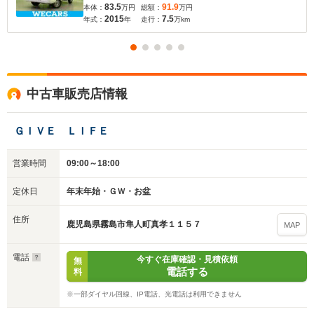
83.5
91.9
本体：
万円
総額：
万円
2015
7.5
年式：
年
走行：
万km
中古車販売店情報
ＧＩＶＥ ＬＩＦＥ
営業時間
09:00～18:00
定休日
年末年始・ＧＷ・お盆
住所
鹿児島県霧島市隼人町真孝１１５７
MAP
電話
今すぐ在庫確認・見積依頼
無
電話する
料
※一部ダイヤル回線、IP電話、光電話は利用できません