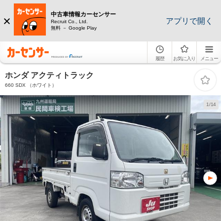
中古車情報カーセンサー
アプリで開く
Recruit Co., Ltd.
無料 － Google Play
履歴
お気に入り
メニュー
ホンダ アクティトラック
660 SDX （ホワイト）
1/14