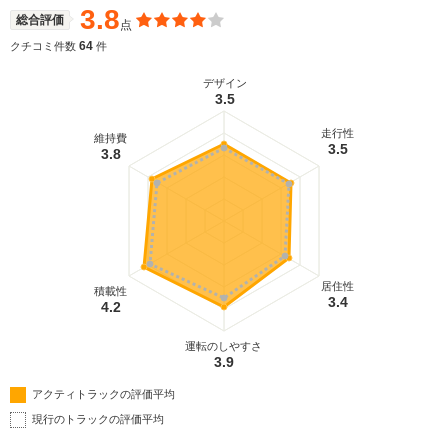
3.8
総合評価
点
64
クチコミ件数
件
デザイン
3.5
走行性
維持費
3.5
3.8
居住性
積載性
3.4
4.2
運転のしやすさ
3.9
アクティトラックの評価平均
現行のトラックの評価平均