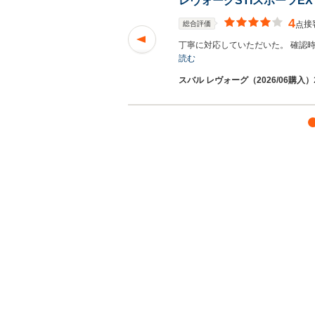
レヴォーグSTIスポーツEX
4
接
総合評価
点
丁寧に対応していただいた。 確認
読む
スバル レヴォーグ（2026/06購入）