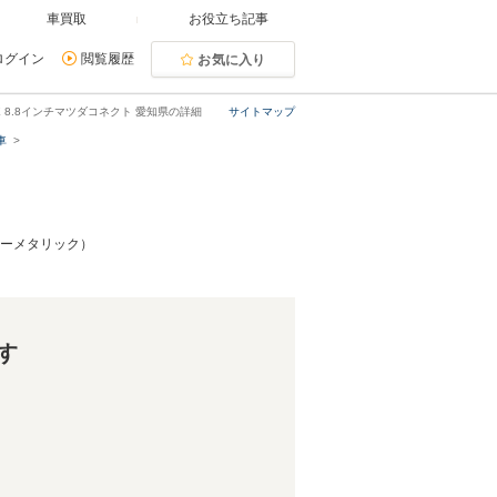
車買取
お役立ち記事
ログイン
閲覧履歴
お気に入り
SE 8.8インチマツダコネクト 愛知県の詳細
サイトマップ
車
グレーメタリック）
す