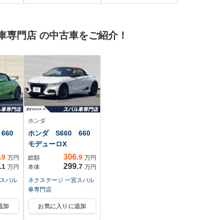
リー パワーシート オ
脱防止支援システム/
ートエアコンディシ
ヘッドランプ
ョナー オートライト
LED/Bluetooth接
車専門店 の中古車をご紹介！
前後フォグランプ パ
続/ETC
ドルシフト 横滑り防
止装置 盗難防
ホンダ
660
ホンダ S660 660
モデューロX
306
.9
.9
万円
総額
万円
299
.1
.7
万円
本体
万円
宮スバル
ネクステージ 一宮スバル
車専門店
追加
お気に入りに追加