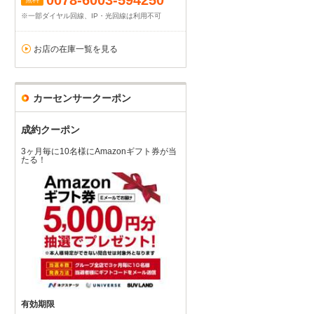
0078-6003-594250
※一部ダイヤル回線、IP・光回線は利用不可
お店の在庫一覧を見る
カーセンサークーポン
成約クーポン
3ヶ月毎に10名様にAmazonギフト券が当
たる！
有効期限