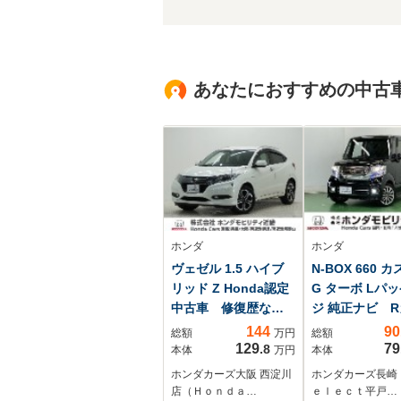
あなたにおすすめの中古
ホンダ
ホンダ
ヴェゼル 1.5 ハイブ
N-BOX 660 
リッド Z Honda認定
G ターボ Lパ
中古車 修復歴な
ジ 純正ナビ 
し Honda販売店全
ラ ブルートゥ
144
90
総額
万円
総額
国保証1年 ワンオー
ス ワンセグ
129
79
.8
本体
万円
本体
ナー 禁煙車 8イン
ホンダカーズ大阪 西淀川
ホンダカーズ長崎
チナビ バックカメ
店（Ｈｏｎｄａ…
ｅｌｅｃｔ平戸…