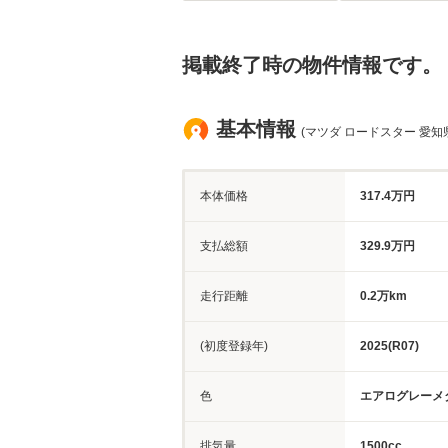
掲載終了時の物件情報です。
基本情報
(マツダ ロードスター 愛知
本体価格
317.4万円
支払総額
329.9万円
走行距離
0.2万km
(初度登録年)
2025(R07)
色
エアログレーメ
排気量
1500cc