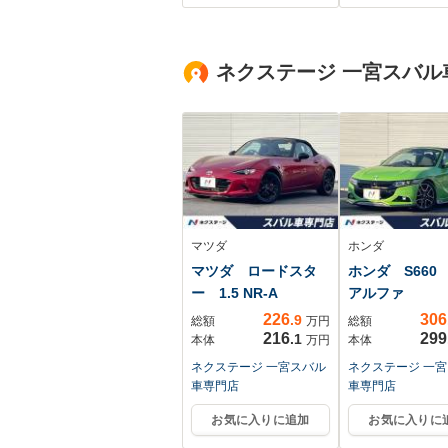
ラ ETC クルーズ
コントロール シー
トヒーター 衝突軽
ネクステージ 一宮スバル
減装置 LEDヘッド
ライト
マツダ
ホンダ
マツダ ロードスタ
ホンダ S660 
ー 1.5 NR-A
アルファ
226
306
.9
総額
万円
総額
216
299
.1
本体
万円
本体
ネクステージ 一宮スバル
ネクステージ 一
車専門店
車専門店
お気に入りに追加
お気に入りに