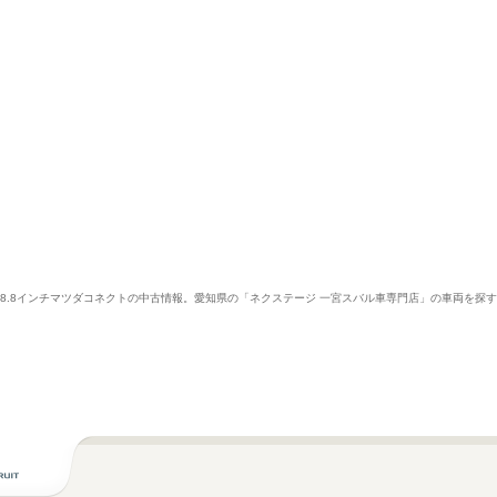
BOSE 8.8インチマツダコネクトの中古情報。愛知県の「ネクステージ 一宮スバル車専門店」の車両を