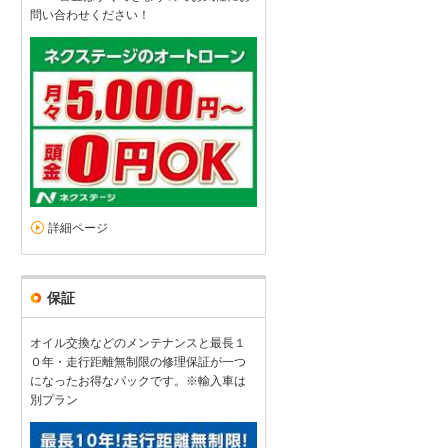
安心のアフターケア
問い合わせください！
5
5
5
5
接客：
雰囲気：
アフター：
品質：
総合評価
点
車両について詳しく説明くださり、アフターケアもしっかりしているの
ました。
続きを読む
スバル WRX S4（2026/06購入）
2026/06/13投稿
リーさん
詳細ページ
保証
オイル交換などのメンテナンスと最長１
０年・走行距離無制限の修理保証が一つ
になったお得なパックです。※輸入車は
別プラン