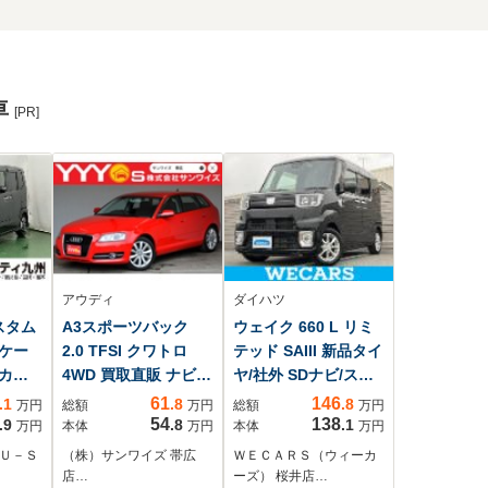
車
[PR]
アウディ
ダイハツ
カスタム
A3スポーツバック
ウェイク 660 L リミ
ッケー
2.0 TFSI クワトロ
テッド SAIII 新品タイ
Rカメ
4WD 買取直販 ナビ
ヤ/社外 SDナビ/スマ
ー
TV バックカメラ ETC
ートアシスト(トヨ
61
146
.1
.8
.8
万円
総額
万円
総額
万円
ドラレコ Bluetooth
タ・ダイハツ)/両側電
54
138
.9
.8
.1
万円
本体
万円
本体
万円
接続 パーキングセン
動スライドドア/パノ
 Ｕ－Ｓ
（株）サンワイズ 帯広
ＷＥＣＡＲＳ（ウィーカ
サー キーレスエント
ラマモニター/車線逸
店…
ーズ） 桜井店…