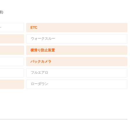
県)
－
ETC
ウォークスルー
横滑り防止装置
バックカメラ
フルエアロ
ローダウン