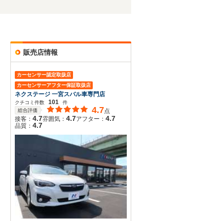
販売店情報
カーセンサー認定取扱店
カーセンサーアフター保証取扱店
ネクステージ 一宮スバル車専門店
101
クチコミ件数
件
4.7
総合評価
点
4.7
4.7
4.7
接客：
雰囲気：
アフター：
4.7
品質：