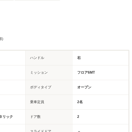
県)
ハンドル
右
ミッション
フロア6MT
ボディタイプ
オープン
乗車定員
2名
タリック
ドア数
2
スライドドア
－