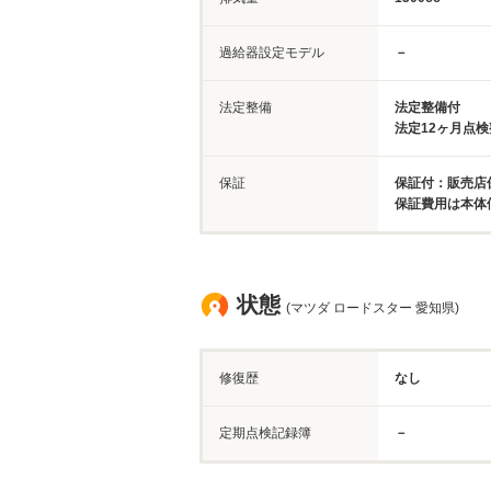
過給器設定モデル
－
法定整備
法定整備付
法定12ヶ月点
保証
保証付：販売店保
保証費用は本体
状態
(マツダ ロードスター 愛知県)
修復歴
なし
定期点検記録簿
－