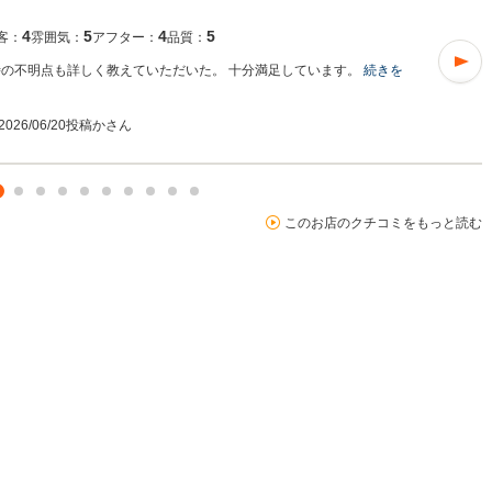
4
5
4
5
客：
雰囲気：
アフター：
品質：
時の不明点も詳しく教えていただいた。 十分満足しています。
続きを
2026/06/20投稿
かさん
このお店のクチコミをもっと読む