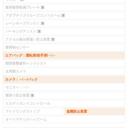
衝突被害軽減ブレーキ
アダプティブクルーズコントロール
レーンキープアシスト
パーキングアシスト
アクセル踏み間違い防止装置
障害物センサー
エアバッグ：運転席/助手席/－/－
頸部衝撃緩和ヘッドレスト
全周囲カメラ
カメラ：－/－/バック
モニター：－/－
横滑り防止装置
ヒルディセントコントロール
アイドリングストップ
盗難防止装置
オートマチックハイビーム