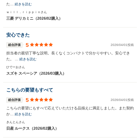
た…
続きを読む
ｗｉｌｌ．ｒｉｐｐｉｎさん
三菱 デリカミニ（2026/02購入）
安心できた
5
総合評価
2026/04/01投稿
担当者の親切丁寧な説明。長くなくコンパクトで分かりやすい。安心でき
た。 …
続きを読む
ひでーおさん
スズキ スペーシア（2026/03購入）
こちらの要望もすべて
5
総合評価
2026/04/01投稿
こちらの要望にもすべて応えていただける品揃えに満足しました。また契約
か…
続きを読む
きんとんさん
日産 ルークス（2026/02購入）