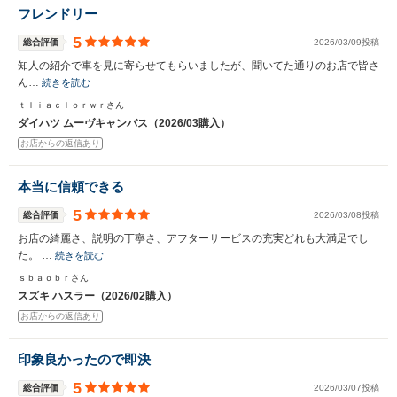
フレンドリー
5
総合評価
2026/03/09投稿
知人の紹介で車を見に寄らせてもらいましたが、聞いてた通りのお店で皆さ
ん…
続きを読む
ｔｌｉａｃｌｏｒｗｒさん
ダイハツ ムーヴキャンバス（2026/03購入）
お店からの返信あり
本当に信頼できる
5
総合評価
2026/03/08投稿
お店の綺麗さ、説明の丁寧さ、アフターサービスの充実どれも大満足でし
た。 …
続きを読む
ｓｂａｏｂｒさん
スズキ ハスラー（2026/02購入）
お店からの返信あり
印象良かったので即決
5
総合評価
2026/03/07投稿