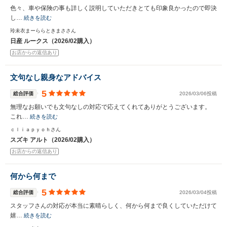
色々、車や保険の事も詳しく説明していただきとても印象良かったので即決
し…
続きを読む
玲未衣まーららときまささん
日産 ルークス（2026/02購入）
お店からの返信あり
文句なし親身なアドバイス
5
総合評価
2026/03/06投稿
無理なお願いでも文句なしの対応で応えてくれてありがとうございます。
これ…
続きを読む
ｃｌｉａｐｙｏｈさん
スズキ アルト（2026/02購入）
お店からの返信あり
何から何まで
5
総合評価
2026/03/04投稿
スタッフさんの対応が本当に素晴らしく、何から何まで良くしていただけて
嬉…
続きを読む