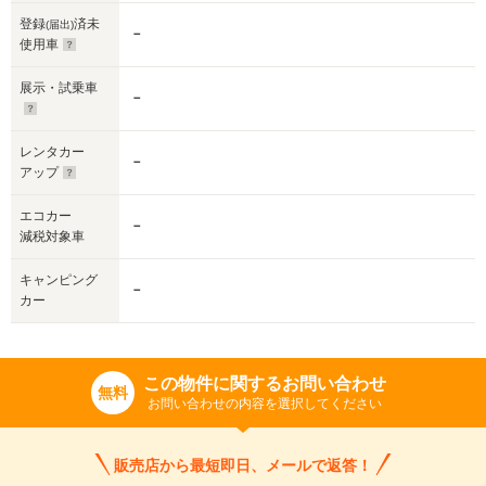
登録
済未
(届出)
－
使用車
展示・試乗車
－
レンタカー
－
アップ
エコカー
－
減税対象車
キャンピング
－
カー
この物件に関するお問い合わせ
無料
お問い合わせの内容を選択してください
販売店から最短即日、メールで返答！