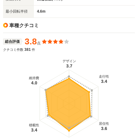
最小回転半径
4.6m
車種クチコミ
3.8
総合評価
点
381
クチコミ件数
件
デザイン
3.7
走行性
維持費
3.4
4.0
居住性
積載性
3.6
3.4