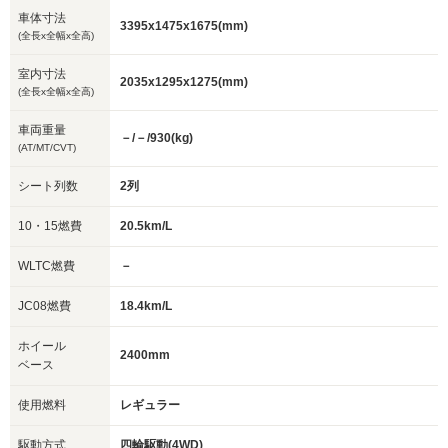
車体寸法
3395x1475x1675(mm)
(全長x全幅x全高)
室内寸法
2035x1295x1275(mm)
(全長x全幅x全高)
車両重量
－/－/930(kg)
(AT/MT/CVT)
シート列数
2列
10・15燃費
20.5km/L
WLTC燃費
－
JC08燃費
18.4km/L
ホイール
2400mm
ベース
使用燃料
レギュラー
駆動方式
四輪駆動(4WD)