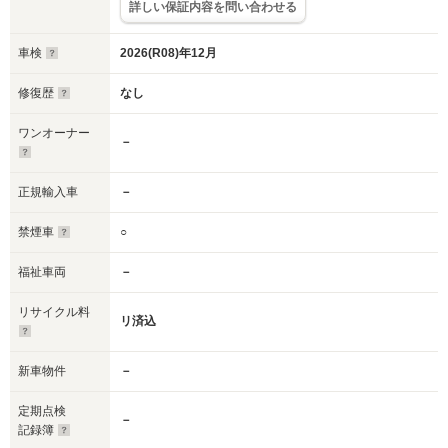
詳しい保証内容を問い合わせる
車検
2026(R08)年12月
修復歴
なし
ワンオーナー
－
正規輸入車
－
禁煙車
○
福祉車両
－
リサイクル料
リ済込
新車物件
－
定期点検
－
記録簿