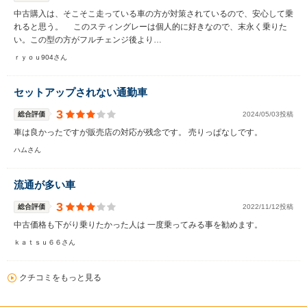
中古購入は、そこそこ走っている車の方が対策されているので、安心して乗
れると思う。 このスティングレーは個人的に好きなので、末永く乗りた
い。この型の方がフルチェンジ後より…
ｒｙｏｕ904さん
セットアップされない通勤車
3
総合評価
2024/05/03投稿
車は良かったですが販売店の対応が残念です。 売りっぱなしです。
ハムさん
流通が多い車
3
総合評価
2022/11/12投稿
中古価格も下がり乗りたかった人は 一度乗ってみる事を勧めます。
ｋａｔｓｕ６６さん
クチコミをもっと見る