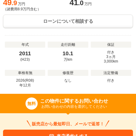
49
41
.9
.0
万円
万円
（諸費用
8.9
万円含む）
ローンについて相談する
年式
走行距離
保証
付き
2011
10.1
3ヵ月
(H23)
万
km
3,000km
車検有無
修復歴
法定整備
2026(R08)
なし
付き
年
12
月
この物件に関するお問い合わせ
無料
お問い合わせの内容を選択してください
販売店から最短即日、メールで返答！