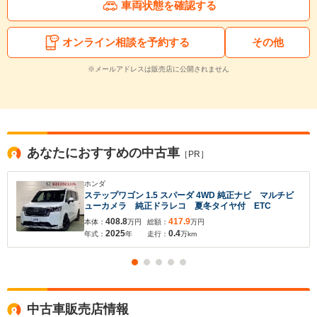
車両状態を確認する
オンライン相談を予約する
その他
※メールアドレスは販売店に公開されません
あなたにおすすめの中古車
［PR］
ホンダ
ステップワゴン 1.5 スパーダ 4WD 純正ナビ マルチビ
ューカメラ 純正ドラレコ 夏冬タイヤ付 ETC
408.8
417.9
本体：
万円
総額：
万円
2025
0.4
年式：
年
走行：
万km
中古車販売店情報