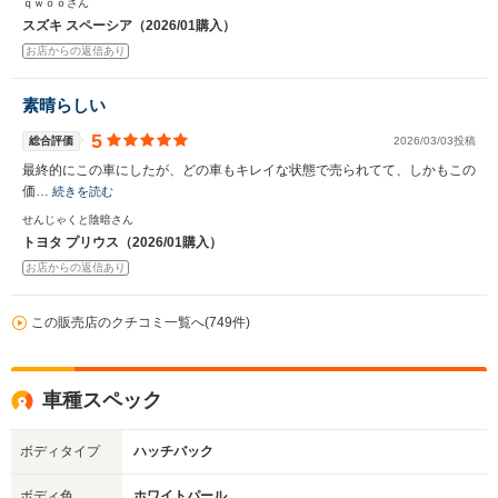
ｑｗｏｏさん
スズキ スペーシア（2026/01購入）
お店からの返信あり
素晴らしい
5
総合評価
2026/03/03投稿
最終的にこの車にしたが、どの車もキレイな状態で売られてて、しかもこの
価…
続きを読む
せんじゃくと陰暗さん
トヨタ プリウス（2026/01購入）
お店からの返信あり
この販売店のクチコミ一覧へ(749件)
車種スペック
ボディタイプ
ハッチバック
ボディ色
ホワイトパール