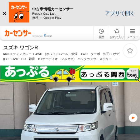
中古車情報カーセンサー
アプリで開く
Recruit Co., Ltd.
無料 － Google Play
履歴
お気に入り
メニュー
スズキ ワゴンR
660 スティングレー T 4WD （ホワイトパール）禁煙 4WD ターボ 純正SDナビ
(CD DVD SD 録音 BTオーディオ フルセグ) バックカメラ ステリモ
ETC スマートキー 運転席シートヒーター HID フォグ オートライト 社外16
インチアルミ
1/81