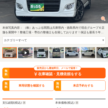
本体写真内容：
（株）あっぷる関西は兵庫県内・徳島県内で現在グループ６店
舗を展開中！整備工場・専任の整備士も在籍しております！保証も最長５年ま
でございま…
販売店から最短即日、メールで返答！
無
在庫確認・見積依頼をする
料
無
無
車両状態を確認する
来店予約をする
料
料
支払総額(税込)
本体価格(税込)