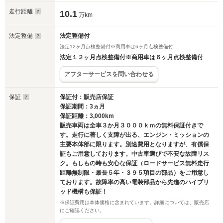
走行距離
10.1
万km
法定整備
法定整備付
法定12ヶ月点検整備付※商用車は6ヶ月点検整備付
法定１２ヶ月点検整備付※商用車は６ヶ月点検整備付
アフターサービスを問い合わせる
保証
保証付：販売店保証
保証期間：3ヵ月
保証距離：3,000km
販売車両は全車３か月３０００ｋｍの無料保証付きで
す。走行に著しく支障が出る、エンジン・ミッションの
主要本体部に限ります。別途費用となりますが、有償保
証もご用意しております。中古車選びで不安な故障リス
ク。もしもの時も安心な保証（ロードサービス無料走行
距離無制限・最長５年・３９５項目の部品）をご用意し
ております。故障率の高い電装部品から先進のハイブリ
ッド機構も保証！
※保証費用は本体価格に含まれています。詳細については、販売店
にご確認ください。