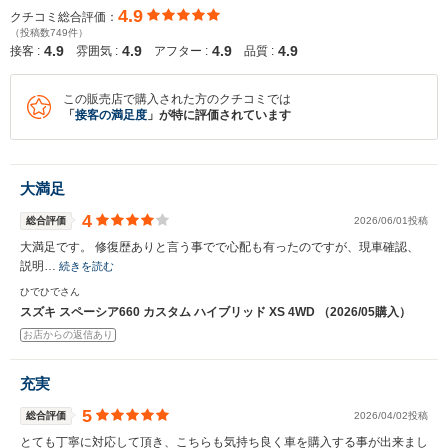
4.9
クチコミ総合評価：
（投稿数749件）
4.9
4.9
4.9
4.9
接客 :
雰囲気 :
アフター :
品質 :
この販売店で購入された方のクチコミでは
入力途中の情報を保存しますか？
「
接客の満足度
」が特に評価されています
※次回問い合わせをする際に自動入力されます
※保存された情報は
90
日で破棄されます
大満足
いいえ
はい
4
総合評価
2026/06/01投稿
大満足です。 修復歴ありと言う事でで心配も有ったのですが、現車確認、
説明…
続きを読む
ひでひでさん
スズキ スペーシア660 カスタム ハイブリッド XS 4WD （2026/05購入）
お店からの返信あり
充実
5
総合評価
2026/04/02投稿
とても丁寧に対応して頂き、こちらも気持ち良く車を購入する事が出来まし