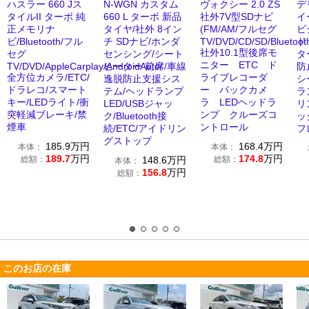
ハスラー 660 Jス
N-WGN カスタム
ヴォクシー 2.0 ZS
デ
タイルII ターボ 純
660 L ターボ 新品
社外7V型SDナビ
イ
正メモリナ
タイヤ/社外 8イン
(FM/AM/フルセグ
ビ
ビ/Bluetooth/フル
チ SDナビ/ホンダ
TV/DVD/CD/SD/Bluetoot
ド
社外10.1型後席モ
セグ
センシング/シート
タ
ニター ETC ド
TV/DVD/AppleCarplay/AndroidAuto/
ヒーター 前席/車線
防
全方位カメラ/ETC/
ライブレコーダ
逸脱防止支援シス
シ
ドラレコ/スマート
ー バックカメ
テム/ヘッドランプ
ラ
キー/LEDライト/衝
ラ LEDヘッドラ
LED/USBジャッ
リ
突軽減ブレーキ/禁
ンプ クルーズコ
ク/Bluetooth接
ッ
煙車
ントロール
続/ETC/アイドリン
フ
グストップ
185.9
万円
168.4
万円
本体：
本体：
189.7
万円
174.8
万円
総額：
148.6
万円
総額：
本体：
156.8
万円
総額：
このお店の在庫