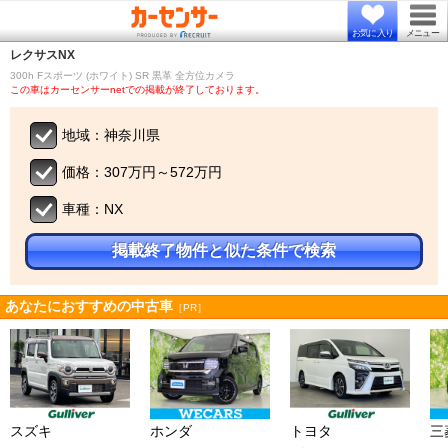
お気に入り
メニュー
レクサス
NX
300h Fスポーツ (ホワイト) SR 黒革 全方位カメラ
この車はカーセンサーnetでの掲載が終了しております。
地域：神奈川県
価格：307万円～572万円
車種：NX
掲載終了物件と似た条件で検索
あなたにおすすめの中古車
［PR］
スズキ
ホンダ
トヨタ
三