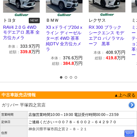
トヨタ
ＢＭＷ
レクサス
ミ
NEW!
RAV4 2.0 G 4WD
X3 xドライブ20d x
RX 300 ブラック
ミ
モデエアロ 黒革 全
ライン ディーゼル
シークエンス モデ
ー
方位カメラ
ターボ 4WD 茶革
エアロ パノラマル
テ
純DTV 全方位カメ
ーフ 黒革
ョ
333.9
万円
本体：
ラ
革
339.8
万円
総額：
408.9
万円
本体：
ー
376.6
万円
419.8
万円
本体：
総額：
384.8
万円
総額：
中古車販売店情報
▲上へ戻る
ガリバー 平塚四之宮店
店舗営業時間10:00～19:00 電話受付時間00:00～23:59
営業時間
ご連絡ください⇒００７８－６００２－６４２９７０
定休日
神奈川県平塚市四之宮２－８－２１
住所