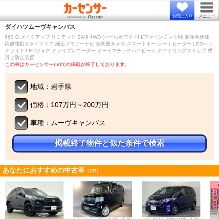
お気に入り
メニュー
ダイハツ
ムーヴキャンバス
660 G メイクアップ リミテッド SAIII 4WD (パールホワイトIII/ファインミントM) 寒冷地仕様
両側電動スライドドア 純正メモリーナビ 全周囲カメラ スマートキー シートヒーター LEDヘッ
ドライト LEDフォグ ドライブレコーダー オートマチックハイビーム アイドリングストップ 横
滑り防止装置
この車はカーセンサーnetでの掲載が終了しております。
地域：岩手県
価格：107万円～200万円
車種：ムーヴキャンバス
掲載終了物件と似た条件で検索
あなたにおすすめの中古車
［PR］