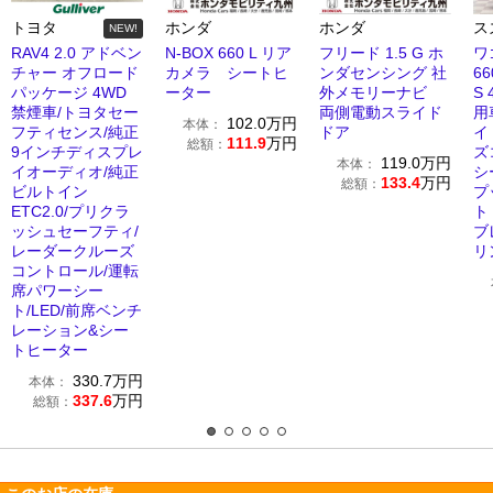
トヨタ
ホンダ
ホンダ
ス
NEW!
RAV4 2.0 アドベン
N-BOX 660 L リア
フリード 1.5 G ホ
ワ
チャー オフロード
カメラ シートヒ
ンダセンシング 社
6
パッケージ 4WD
ーター
外メモリーナビ
S
禁煙車/トヨタセー
両側電動スライド
用
102.0
万円
本体：
フティセンス/純正
ドア
イ
111.9
万円
総額：
9インチディスプレ
ズ
119.0
万円
本体：
イオーディオ/純正
シ
133.4
万円
総額：
ビルトイン
プ
ETC2.0/プリクラ
ト
ッシュセーフティ/
ブ
レーダークルーズ
リ
コントロール/運転
席パワーシー
ト/LED/前席ベンチ
レーション&シー
トヒーター
330.7
万円
本体：
337.6
万円
総額：