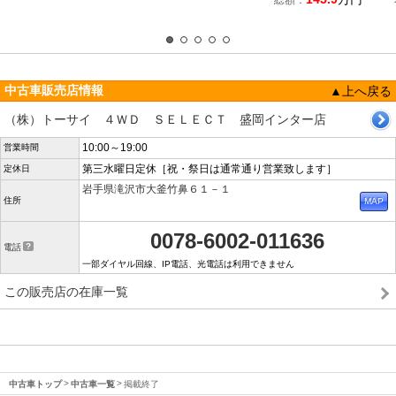
総額：
中古車販売店情報
▲上へ戻る
（株）トーサイ ４ＷＤ ＳＥＬＥＣＴ 盛岡インター店
10:00～19:00
営業時間
第三水曜日定休［祝・祭日は通常通り営業致します］
定休日
岩手県滝沢市大釜竹鼻６１－１
住所
0078-6002-011636
電話
一部ダイヤル回線、IP電話、光電話は利用できません
この販売店の在庫一覧
中古車トップ
中古車一覧
掲載終了