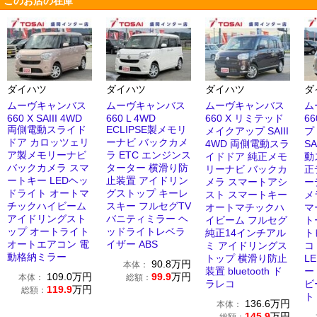
このお店の在庫
ダイハツ
ダイハツ
ダイハツ
ダ
ムーヴキャンバス
ムーヴキャンバス
ムーヴキャンバス
ム
660 X SAIII 4WD
660 L 4WD
660 X リミテッド
6
両側電動スライド
ECLIPSE製メモリ
メイクアップ SAIII
プ
ドア カロッツェリ
ーナビ バックカメ
4WD 両側電動スラ
SA
ア製メモリーナビ
ラ ETC エンジンス
イドドア 純正メモ
動
バックカメラ スマ
ターター 横滑り防
リーナビ バックカ
正
ートキー LEDヘッ
止装置 アイドリン
メラ スマートアシ
ー
ドライト オートマ
グストップ キーレ
スト スマートキー
メ
チックハイビーム
スキー フルセグTV
オートマチックハ
マ
アイドリングスト
バニティミラー ヘ
イビーム フルセグ
ト
ップ オートライト
ッドライトレベラ
純正14インチアル
ト
オートエアコン 電
イザー ABS
ミ アイドリングス
コ
動格納ミラー
トップ 横滑り防止
L
90.8
万円
本体：
装置 bluetooth ド
ー
109.0
万円
99.9
万円
本体：
総額：
ラレコ
ビ
119.9
万円
総額：
ト
136.6
万円
本体：
145.9
万円