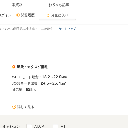
車買取
お役立ち記事
ログイン
閲覧履歴
お気に入り
キャンバス(岩手県)の中古車・中古車情報
サイトマップ
燃費・カタログ情報
18.2
22.9
WLTCモード燃費：
～
km/l
24.5
25.7
JC08モード燃費：
～
km/l
658
排気量：
cc
詳しく見る
ミッション
AT/CVT
MT