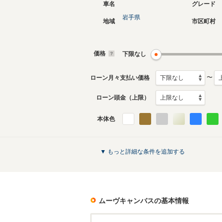
車名
グレード
岩手県
地域
市区町村
現行
初代
2022年7月～生産中
2016年9
生産モデ
価格
下限なし
ムーヴキャンバスのカタログを見る
〜
ローン月々支払い価格
ローン頭金（上限）
本体色
▼ もっと詳細な条件を追加する
ムーヴキャンバス
の基本情報