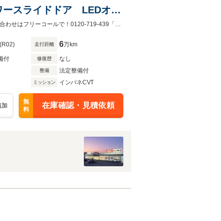
ースライドドア LEDオー
ビーム アイドリングストッ
純正8インチメモリーナビ パノラマモニターETC 両側パワースライドドアお問い合わせはフリーコールで！0120-719-439「カーセンサーを見た」とお話下さい。
止 ベンチシート
6
(R02)
万km
走行距離
備付
なし
修復歴
法定整備付
整備
インパネCVT
ミッション
無
在庫確認・見積依頼
追加
料