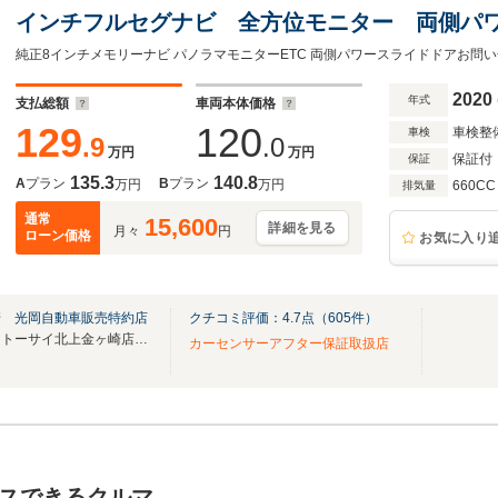
インチフルセグナビ 全方位モニター 両側パワ
トライト フロントフォグランプ オートハイ
プ スマートキー/プッシュスタート 横滑り防
2020
年式
支払総額
車両本体価格
129
120
車検整
車検
.9
.0
万円
万円
保証付
保証
135.3
140.8
A
プラン
B
プラン
万円
万円
660CC
排気量
通常
15,600
詳細を見る
月々
円
ローン価格
お気に入り
崎 光岡自動車販売特約店
クチコミ評価：
4.7
点（
605
件）
県内最大級のスケールを誇る【トーサイ北上金ヶ崎店】。
カーセンサーアフター保証取扱店
スできるクルマ