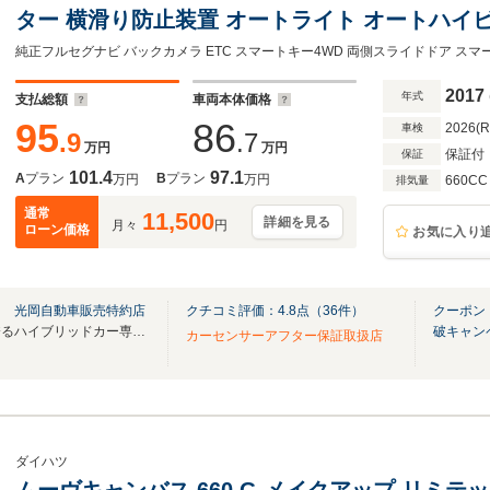
ター 横滑り防止装置 オートライト オートハイ
トエントリー ステアリングスイッチ アイドリン
純正フルセグナビ バックカメラ ETC スマートキー4WD 両側スライドドア スマー
ミラー ETC オートエアコン
2017
年式
支払総額
車両本体価格
95
86
2026(
車検
.9
.7
万円
万円
保証付
保証
101.4
97.1
A
プラン
B
プラン
万円
万円
660CC
排気量
通常
11,500
詳細を見る
月々
円
ローン価格
お気に入り
ス 光岡自動車販売特約店
クチコミ評価：
4.8
点（
36
件）
クーポン
県内トップクラスの品揃えを誇るハイブリッドカー専門店！常時100台以上の展示車両！
破キャン
カーセンサーアフター保証取扱店
ダイハツ
ムーヴキャンバス 660 G メイクアップ リミテッド S