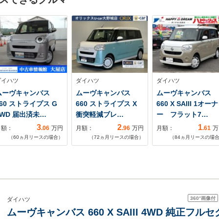
ダイハツ
ダイハツ
ダイハツ
ムーヴキャンバス
ムーヴキャンバス
ムーヴキャンバス
660 ストライプス G
660 ストライプス X
660 X SAIII 1オーナ
4WD 届出済未…
衝突軽減ブレ…
ー フラット7…
3
2
1
月額：
.06
万円
月額：
.96
万円
月額：
.61
万
（
60
ヵ月リースの場合）
（
72
ヵ月リースの場合）
（
84
ヵ月リースの場
360°
画像付
ダイハツ
ムーヴキャンバス 660 X SAIII 4WD 純正