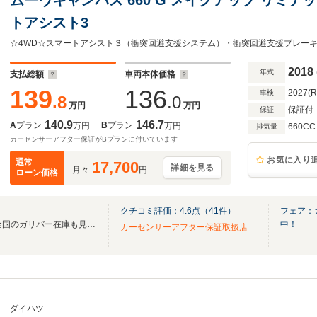
トアシスト3
2018
年式
支払総額
車両本体価格
139
136
2027(
車検
.8
.0
万円
万円
保証付
保証
140.9
146.7
A
プラン
B
プラン
万円
万円
660CC
排気量
カーセンサーアフター保証がBプランに付いています
お気に入り
通常
17,700
詳細を見る
月々
円
ローン価格
クチコミ評価：
4.6
点（
41
件）
フェア：
無料電話は24時間ご案内！！全国のガリバー在庫も見たい方は一括照会が可能です！
中！
カーセンサーアフター保証取扱店
ダイハツ