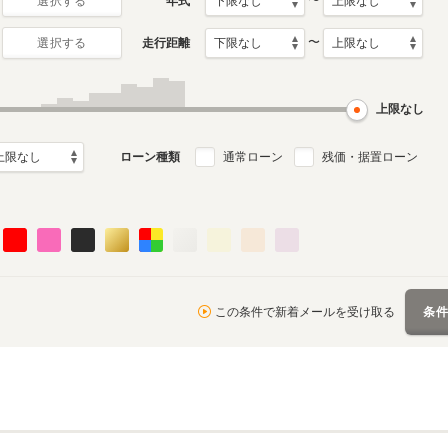
〜
年式
選択する
〜
走行距離
選択する
月～2022年6月
ル
上限なし
ローン種類
通常ローン
残価・据置ローン
この条件で新着メールを受け取る
条