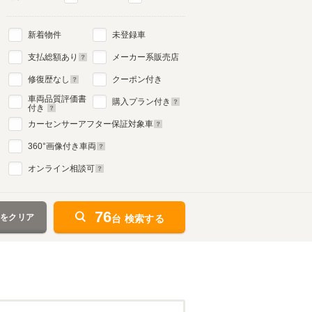
新着物件
未登録車
支払総額あり
メーカー系販売店
修復歴なし
クーポン付き
車両品質評価書
購入プラン付き
付き
カーセンサーアフター保証対象車
360
°画像付き車両
オンライン相談可
76
件をクリア
台 検索する