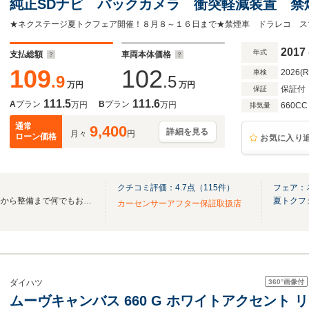
純正SDナビ バックカメラ 衝突軽減装置 禁
キー オートライト オートエアコン Blueto
★ネクステージ夏トクフェア開催！８月８～１６日まで★禁煙車 ドラレコ ス
2017
年式
支払総額
車両本体価格
109
102
2026(
車検
.9
.5
万円
万円
保証付
保証
111.5
111.6
A
プラン
B
プラン
万円
万円
660CC
排気量
通常
9,400
詳細を見る
月々
円
ローン価格
お気に入り
クチコミ評価：
4.7
点（
115
件）
フェア：
地域最大級の在庫台数！！販売から整備まで何でもお任せ♪
夏トクフ
カーセンサーアフター保証取扱店
360°
画像付
ダイハツ
ムーヴキャンバス 660 G ホワイトアクセント リミテ