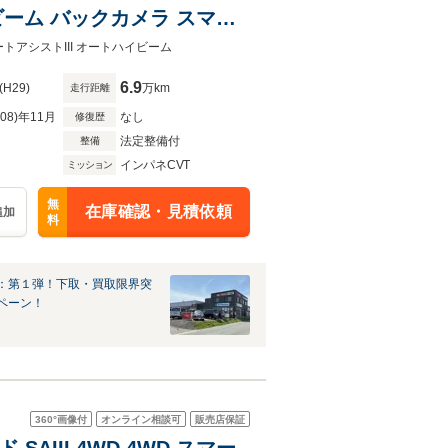
ビーム バックカメラ スマー
グストップ オート格納ドア
トアシストIII オートハイビーム
6.9
(H29)
万km
走行距離
R08)年11月
なし
修復歴
法定整備付
整備
インパネCVT
ミッション
無
在庫確認・見積依頼
追加
料
：第１弾！下取・買取限界突
ペーン！
360°
画像付
オンライン相談可
販売店保証
AIII 4WD 4WD スマー