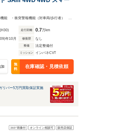
☆4WD☆スマートアシスト３（衝突回避支援システム）・衝突回避支援ブレーキ機能 ・衝突警報機能（対車両/歩行者） ・車線逸脱警報機能 ・誤発進抑制制御機能（前後方） ・先行車
0.7
(H30)
万km
走行距離
R09)年10月
なし
修復歴
法定整備付
整備
インパネCVT
ミッション
無
在庫確認・見積依頼
追加
料
ガリバー5万円買取保証実施
360°
画像付
オンライン相談可
販売店保証