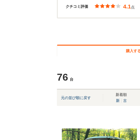
4.1
クチコミ評価
点
購入す
76
台
新着順
元の並び順に戻す
新
古