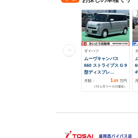
ダイハツ
ムーヴキャンバス
660 ストライプス G 9
型ディスプレ…
1
月額：
.69
万円
（
72
ヵ月リースの場合）