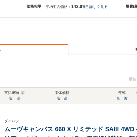
142.9
価格相場
燃費(
平均中古価格：
詳しく見る
万円
る
最初
支払総額
本体価格
年式
安
高
安
高
新
古
ダイハツ
ムーヴキャンバス 660 X リミテッド SAIII 