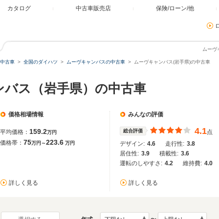
カタログ
中古車販売店
保険/ローン/他
ムーヴ
中古車
全国のダイハツ
ムーヴキャンバスの中古車
ムーヴキャンバス(岩手県)の中古車
ンバス（岩手県）の中古車
価格相場情報
みんなの評価
4.1
159.2
総合評価
平均価格：
点
万円
75
223.6
価格帯：
万円～
万円
デザイン:
4.6
走行性:
3.8
居住性:
3.9
積載性:
3.6
運転のしやすさ:
4.2
維持費:
4.0
詳しく見る
詳しく見る