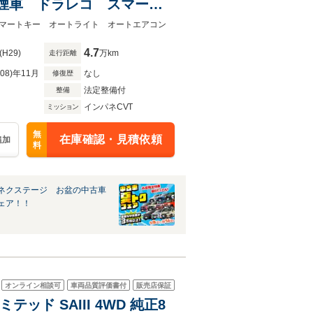
煙車 ドラレコ スマート
oth再生 フルセグ
マートキー オートライト オートエアコン
4.7
(H29)
万km
走行距離
R08)年11月
なし
修復歴
法定整備付
整備
インパネCVT
ミッション
無
在庫確認・見積依頼
追加
料
ネクステージ お盆の中古車
ェア！！
オンライン相談可
車両品質評価書付
販売店保証
ッド SAIII 4WD 純正8