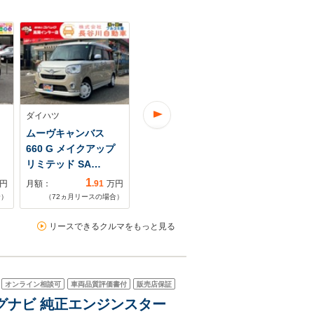
ダイハツ
ダイハツ
ダイハツ
ムーヴキャンバス
ムーヴキャンバス
ムーヴキャ
660 G メイクアップ
660 X SAIII 1オーナ
660 X SAII
リミテッド SA…
ー フラット7…
セグTV/スマ
1
1
円
月額：
.91
万円
月額：
.25
万円
月額：
合）
（
72
ヵ月リースの場合）
（
84
ヵ月リースの場合）
（
48
ヵ月リ
リースできるクルマをもっと見る
オンライン相談可
車両品質評価書付
販売店保証
フルセグナビ 純正エンジンスター