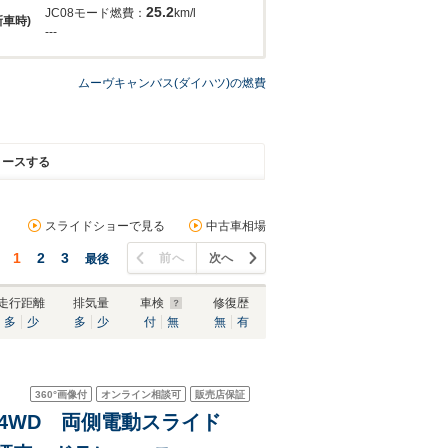
25.2
JC08モード燃費：
km/l
新車時)
---
ムーヴキャンバス(ダイハツ)の燃費
リースする
スライドショーで見る
中古車相場
1
2
3
前へ
次へ
最後
走行距離
排気量
車検
修復歴
多
少
多
少
付
無
無
有
360°
画像付
オンライン相談可
販売店保証
4WD 4WD 両側電動スライド