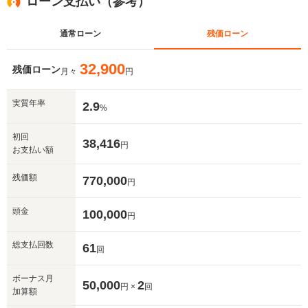
ローン支払い（参考）
通常ローン
残価ローン
32,900
残価ローン
月々
円
実質年率
2.9
%
初回
38,416
円
お支払い額
残価額
770,000
円
頭金
100,000
円
総支払回数
61
回
ボーナス月
50,000
2
円 ×
回
加算額