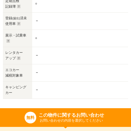
定期点検
○
記録簿
登録
済未
(届出)
－
使用車
展示・試乗車
○
レンタカー
－
アップ
エコカー
－
減税対象車
キャンピング
－
カー
この物件に関するお問い合わせ
無料
お問い合わせの内容を選択してください