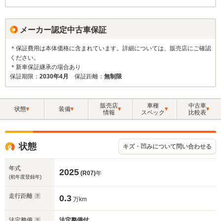
メーカー認定中古車保証
＊保証費用は本体価格に含まれています。詳細については、販売店にご確認
ください。
＊新車保証継承の場合あり
保証期限：
2030年4月
保証距離：
無制限
販売店
車種
中古車
状態
装備
情報
スペック
比較表
状態
キズ・凹みについて問い合わせる
年式
2025
(R07)
年
(初年度登録年)
走行距離
0.3
万km
法定整備
法定整備付