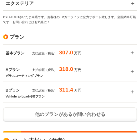
エクステリア
入力途中の情報を保存しますか？
BYD AUTOさいたま南店です。お客様のEVカーライフに全力サポート致します。全国納車可能
です、お問い合わせはお気軽に！
※次回問い合わせをする際に自動入力されます
※保存された情報は
90
日で破棄されます
プラン
いいえ
はい
307.0
万円
基本プラン
支払総額（税込）
318.0
万円
Aプラン
支払総額（税込）
ガラスコーティングプラン
311.4
万円
Bプラン
支払総額（税込）
Vehicle to Load付帯プラン
他のプランがあるか問い合わせる