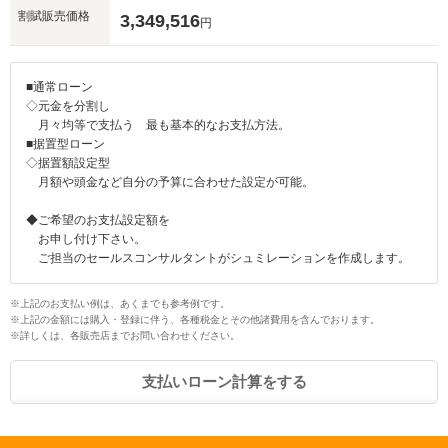
割賦販売価格
3,349,516
円
■通常ローン
◇元金を分割し
月々均等で支払う 最も基本的なお支払方法。
■据置型ローン
◇据置額設定型
月額や頭金など自分の予算に合わせた設定が可能。
◆ご希望のお支払設定額を
お申し付け下さい。
ご担当のセールスコンサルタントがシュミレーションを作成します。
※上記のお支払い例は、あくまでも参考例です。
※上記の金額には購入・登録に伴う、各種税金とその他諸費用を含んでおります。
※詳しくは、各販売店までお問い合わせください。
支払いローン計算をする