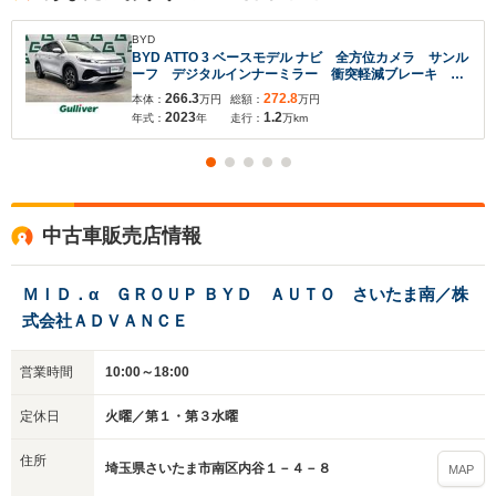
BYD
BYD ATTO 3 ベースモデル ナビ 全方位カメラ サンル
ーフ デジタルインナーミラー 衝突軽減ブレーキ 横
滑り防止 クルーズコントロール ブラインドスポット
266.3
272.8
本体：
万円
総額：
万円
モニター シートヒーター ドライブレコーダー
2023
1.2
年式：
年
走行：
万km
ETC ワイヤレス充電
中古車販売店情報
ＭＩＤ．α ＧＲＯＵＰ ＢＹＤ ＡＵＴＯ さいたま南／株
式会社ＡＤＶＡＮＣＥ
営業時間
10:00～18:00
定休日
火曜／第１・第３水曜
住所
埼玉県さいたま市南区内谷１－４－８
MAP