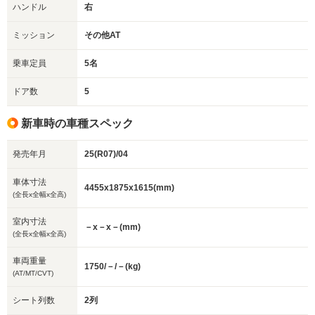
ハンドル
右
ミッション
その他AT
乗車定員
5名
ドア数
5
新車時の車種スペック
発売年月
25(R07)/04
車体寸法
4455x1875x1615(mm)
(全長x全幅x全高)
室内寸法
－x－x－(mm)
(全長x全幅x全高)
車両重量
1750/－/－(kg)
(AT/MT/CVT)
シート列数
2列