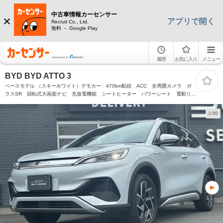
中古車情報カーセンサー
アプリで開く
Recruit Co., Ltd.
無料 － Google Play
履歴
お気に入り
メニュー
BYD BYD ATTO 3
ベースモデル （スキーホワイト）デモカー 470km航続 ACC 全周囲カメラ ガ
ラスSR 回転式大画面ナビ 充放電機能 シートヒーター パワーシート 電動リア
ゲート ドラレコ ETC 充電ケーブル
1/69