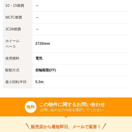
10・15燃費
－
WLTC燃費
－
JC08燃費
－
ホイール
2720mm
ベース
使用燃料
電気
駆動方式
前輪駆動(FF)
最小回転半径
5.3m
この物件に関するお問い合わせ
無料
お問い合わせの内容を選択してください
販売店から最短即日、メールで返答！