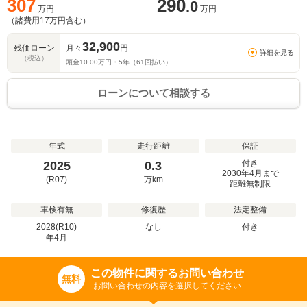
307
290
.0
万円
万円
（諸費用
17
万円含む）
32,900
残価ローン
月々
円
詳細を見る
（税込）
頭金
10.00
万円・
5
年（
61
回払い）
ローンについて相談する
年式
走行距離
保証
付き
2025
0.3
2030年4月まで
(R07)
万
km
距離無制限
車検有無
修復歴
法定整備
2028(R10)
なし
付き
年
4
月
この物件に関するお問い合わせ
無料
お問い合わせの内容を選択してください