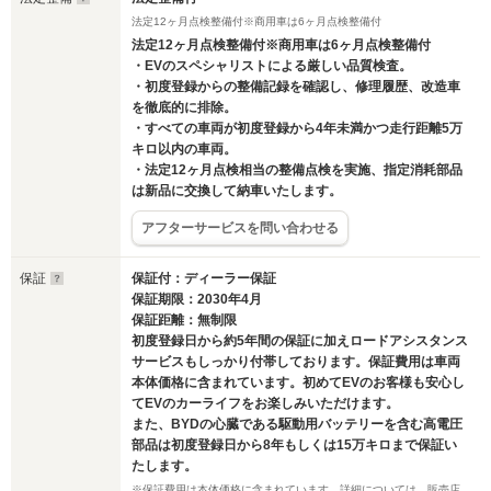
法定12ヶ月点検整備付※商用車は6ヶ月点検整備付
法定12ヶ月点検整備付※商用車は6ヶ月点検整備付
・EVのスペシャリストによる厳しい品質検査。
・初度登録からの整備記録を確認し、修理履歴、改造車
を徹底的に排除。
・すべての車両が初度登録から4年未満かつ走行距離5万
キロ以内の車両。
・法定12ヶ月点検相当の整備点検を実施、指定消耗部品
は新品に交換して納車いたします。
アフターサービスを問い合わせる
保証
保証付：ディーラー保証
保証期限：2030年4月
保証距離：無制限
初度登録日から約5年間の保証に加えロードアシスタンス
サービスもしっかり付帯しております。保証費用は車両
本体価格に含まれています。初めてEVのお客様も安心し
てEVのカーライフをお楽しみいただけます。
また、BYDの心臓である駆動用バッテリーを含む高電圧
部品は初度登録日から8年もしくは15万キロまで保証い
たします。
※保証費用は本体価格に含まれています。詳細については、販売店