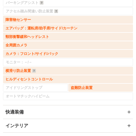
パーキングアシスト
アクセル踏み間違い防止装置
障害物センサー
エアバッグ：運転席/助手席/サイド/カーテン
頸部衝撃緩和ヘッドレスト
全周囲カメラ
カメラ：フロント/サイド/バック
モニター：－/－
横滑り防止装置
ヒルディセントコントロール
アイドリングストップ
盗難防止装置
オートマチックハイビーム
快適装備
インテリア