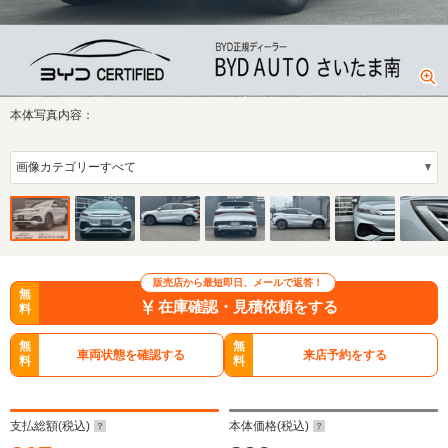
本体写真内容：
販売店から最短即日、メールで返答！
無
在庫確認・見積依頼をする
料
無
無
車両状態を確認する
来店予約をする
料
料
支払総額(税込)
本体価格(税込)