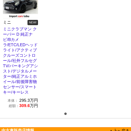
ミニ
NEW!
ミニクラブマン ク
ーパー D 純正ナ
ビ/Bカメ
ラ/ETC/LEDヘッド
ライト/アクティブ
クルーズコントロ
ール/社外フルセグ
TV/パーキングアシ
スト/デジタルメー
ター/純正アルミホ
イール/前後障害物
センサー/スマート
キー/キーレス
295.3
万円
本体：
309.6
万円
総額：
中古車販売店情報
▲上へ戻る