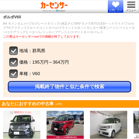
お気に入り
メニュー
ボルボ
V60
B4 モメンタム (ぺブルグレーメタリック) 純正ナビ/360°カメラ/ETC/LEDヘッドライト/フルセ
グTV/アクティブクルーズコントロール/ブラインドスポットモニター/茶革シート/シートヒータ
ー/ステアリングヒーター/レーンキープアシスト/スマートキー/キーレス
この車はカーセンサーnetでの掲載が終了しております。
地域：群馬県
価格：195万円～364万円
車種：V60
掲載終了物件と似た条件で検索
あなたにおすすめの中古車
［PR］