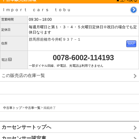
Ｉｍｐｏｒｔ ｃａｒｓ ｔｏｂｕ
09:30～18:00
営業時間
毎週月曜日と第１・３・４・５火曜日定休日※祝日の場合でも定
定休日
休日なります
群馬県前橋市今井町９３７－１
住所
0078-6002-114193
電話
一部ダイヤル回線、IP電話、光電話は利用できません
この販売店の在庫一覧
中古車トップ
中古車一覧
掲載終了
カーセンサートップへ
カーセンサー認定車