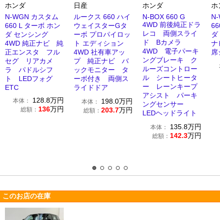
ホンダ
日産
ホンダ
ホ
N-WGN カスタム
ルークス 660 ハイ
N-BOX 660 G
N
4WD 前後純正ドラ
660 L ターボ ホン
ウェイスターGタ
6
レコ 両側スライ
ダ センシング
ーボ プロパイロッ
ダ
ド Bカメラ
4WD 純正ナビ 純
ト エディション
ナ
4WD 電子パーキ
正エンスタ フル
4WD 社有車アッ
席
ングブレーキ ク
セグ リアカメ
プ 純正ナビ バ
ルーズコントロー
ラ パドルシフ
ックモニター タ
ル シートヒータ
ト LEDフォグ
ーボ付き 両側ス
ー レーンキープ
ETC
ライドドア
アシスト パーキ
128.8
万円
本体：
198.0
万円
本体：
ングセンサー
136
万円
総額：
203.7
万円
総額：
LEDヘッドライト
135.8
万円
本体：
142.3
万円
総額：
このお店の在庫