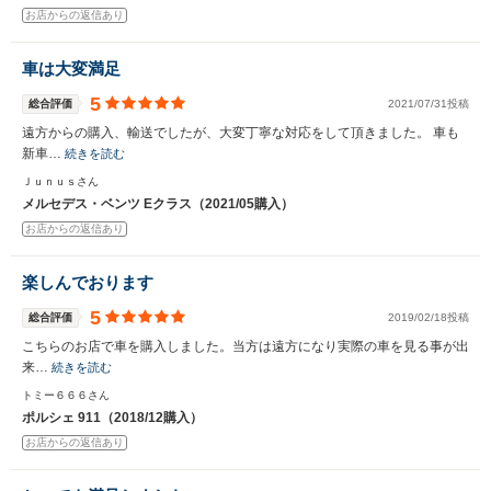
お店からの返信あり
車は大変満足
5
総合評価
2021/07/31投稿
遠方からの購入、輸送でしたが、大変丁寧な対応をして頂きました。 車も
新車…
続きを読む
Ｊｕｎｕｓさん
メルセデス・ベンツ Eクラス（2021/05購入）
お店からの返信あり
楽しんでおります
5
総合評価
2019/02/18投稿
こちらのお店で車を購入しました。当方は遠方になり実際の車を見る事が出
来…
続きを読む
トミー６６６さん
ポルシェ 911（2018/12購入）
お店からの返信あり