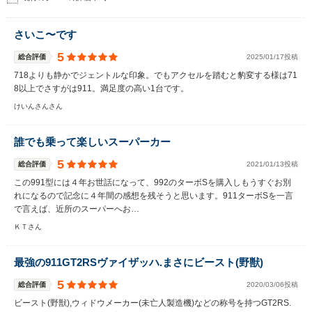
さいこ〜です
5
総合評価
2025/01/17投稿
718よりも静かでジェントルな印象。でもアクセルを踏むと豹変する様は71
8以上でさすがは911。満足度の高い1台です。
けいんさんさん
誰でも乗って楽しいスーパーカー
5
総合評価
2021/01/13投稿
この991型には４年お世話になって、992のターボSを購入しもうすぐお別
れになるので記念に４年間の感想を残そうと思います。911ターボSを一言
で言えば、近所のスーパーへお…
ＫＴさん
最強の911GT2RSヴァイザッハ.まさにビースト(野獣)
5
総合評価
2020/03/06投稿
ビースト(野獣),ウィドウメーカー(未亡人製造機)などの称号を持つGT2RS.