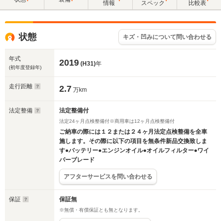
情報
スペック
比較表
状態
キズ・凹みについて問い合わせる
年式
2019
(H31)
年
(初年度登録年)
走行距離
2.7
万km
法定整備
法定整備付
法定24ヶ月点検整備付※商用車は12ヶ月点検整備付
ご納車の際には１２または２４ヶ月法定点検整備を全車
施します。その際に以下の項目を無条件新品交換致しま
す●バッテリー●エンジンオイル●オイルフィルター●ワイ
パーブレード
アフターサービスを問い合わせる
保証
保証無
※無償・有償保証とも無となります。