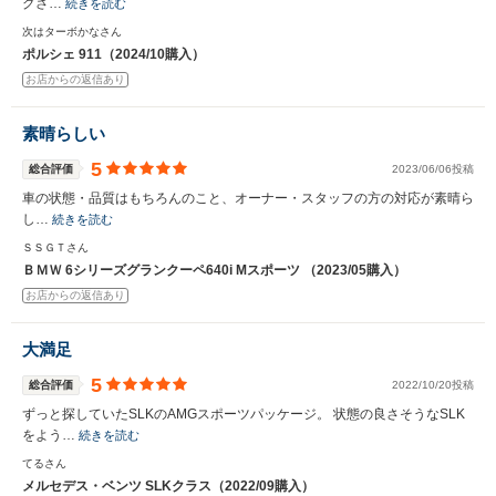
グさ…
続きを読む
次はターボかなさん
ポルシェ 911（2024/10購入）
お店からの返信あり
素晴らしい
5
総合評価
2023/06/06投稿
車の状態・品質はもちろんのこと、オーナー・スタッフの方の対応が素晴ら
し…
続きを読む
ＳＳＧＴさん
ＢＭＷ 6シリーズグランクーペ640i Mスポーツ （2023/05購入）
お店からの返信あり
大満足
5
総合評価
2022/10/20投稿
ずっと探していたSLKのAMGスポーツパッケージ。 状態の良さそうなSLK
をよう…
続きを読む
てるさん
メルセデス・ベンツ SLKクラス（2022/09購入）