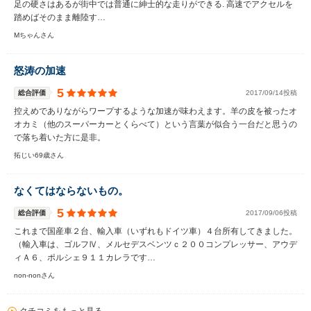
足の硬さはあるが街中では普通に紳士的な走りができる. 高速でアクセルを
踏めばそのまま離陸す…
Mちゃんさん
怒涛の加速
5
総合評価
2017/09/14投稿
控えめでありながらワープするような加速が味わえます。羊の皮を被ったオ
オカミ（他のスーパーカーとくらべて）という言葉が似合う一台だと思うの
で落ち着いた方に是非。
拓じい69歳さん
なくてはならないもの。
5
総合評価
2017/09/06投稿
これまで国産車２台、輸入車（いずれもドイツ車）４台所有してきました。
（輸入車は、ゴルフⅣ、メルセデスベンツｃ２００コンプレッサー、アウデ
ィＡ６、ポルシェ９１１カレラです…
non-nonさん