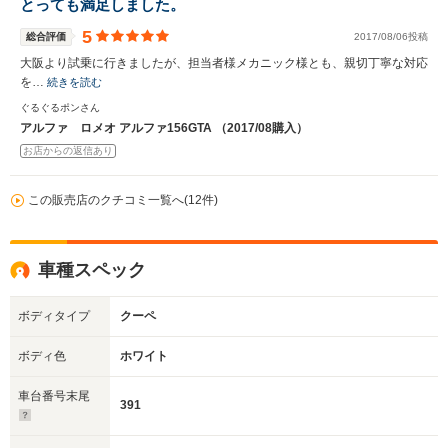
とっても満足しました。
5
総合評価
2017/08/06投稿
大阪より試乗に行きましたが、担当者様メカニック様とも、親切丁寧な対応
を…
続きを読む
ぐるぐるポンさん
アルファ ロメオ アルファ156GTA （2017/08購入）
お店からの返信あり
この販売店のクチコミ一覧へ(12件)
車種スペック
ボディタイプ
クーペ
ボディ色
ホワイト
車台番号末尾
391