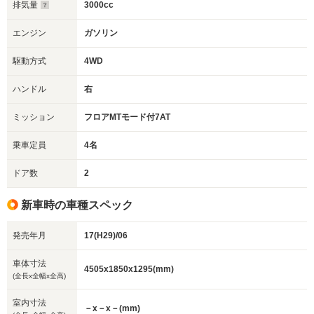
排気量
3000cc
エンジン
ガソリン
駆動方式
4WD
ハンドル
右
ミッション
フロアMTモード付7AT
乗車定員
4名
ドア数
2
新車時の車種スペック
発売年月
17(H29)/06
車体寸法
4505x1850x1295(mm)
(全長x全幅x全高)
室内寸法
－x－x－(mm)