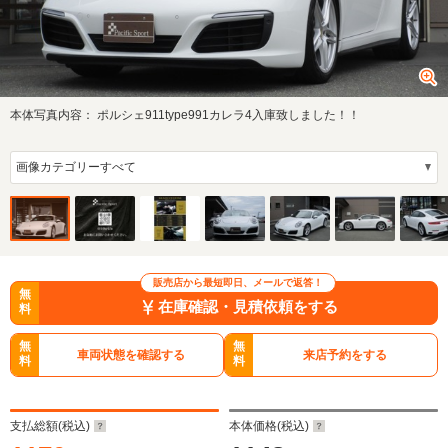
本体写真内容：
ポルシェ911type991カレラ4入庫致しました！！
販売店から最短即日、メールで返答！
無
在庫確認・見積依頼をする
料
無
無
車両状態を確認する
来店予約をする
料
料
支払総額(税込)
本体価格(税込)