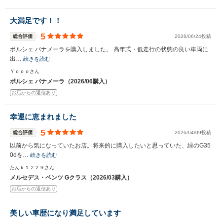
大満足です！！
5
総合評価
2026/06/24投稿
ポルシェ パナメーラを購入しました。 高年式・低走行の状態の良い車両に
出…
続きを読む
Ｙｏｏｏさん
ポルシェ パナメーラ（2026/06購入）
お店からの返信あり
幸運に恵まれました
5
総合評価
2026/04/09投稿
以前から気になっていたお店。将来的に購入したいと思っていた、緑のG35
0dを…
続きを読む
たんｋ１２２９さん
メルセデス・ベンツ Gクラス（2026/03購入）
お店からの返信あり
美しい車歴になり満足しています