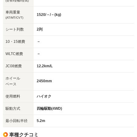
(全長x全幅x全高)
車両重量
1520/－/－(kg)
(AT/MT/CVT)
シート列数
2列
10・15燃費
－
WLTC燃費
－
JC08燃費
12.2km/L
ホイール
2450mm
ベース
使用燃料
ハイオク
駆動方式
四輪駆動(4WD)
最小回転半径
5.2m
車種クチコミ