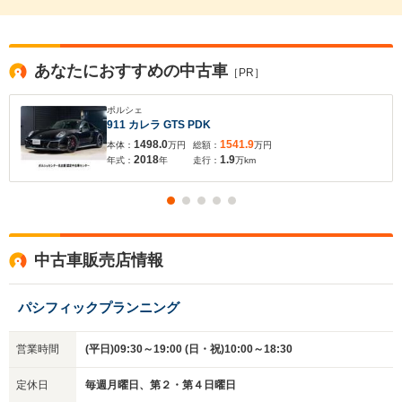
あなたにおすすめの中古車
［PR］
ポルシェ
911 カレラ GTS PDK
1498.0
1541.9
本体：
万円
総額：
万円
2018
1.9
年式：
年
走行：
万km
中古車販売店情報
パシフィックプランニング
営業時間
(平日)09:30～19:00 (日・祝)10:00～18:30
定休日
毎週月曜日、第２・第４日曜日