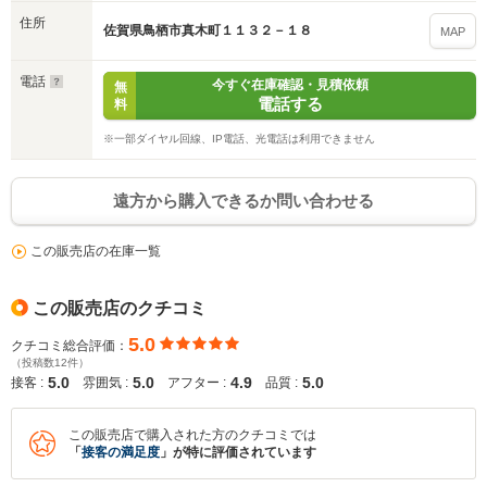
住所
佐賀県鳥栖市真木町１１３２－１８
MAP
電話
今すぐ在庫確認・見積依頼
無
電話する
入力途中の情報を保存しますか？
料
※一部ダイヤル回線、IP電話、光電話は利用できません
※次回問い合わせをする際に自動入力されます
※保存された情報は
90
日で破棄されます
遠方から購入できるか問い合わせる
いいえ
はい
この販売店の在庫一覧
この販売店のクチコミ
5.0
クチコミ総合評価：
（投稿数12件）
5.0
5.0
4.9
5.0
接客 :
雰囲気 :
アフター :
品質 :
この販売店で購入された方のクチコミでは
「
接客の満足度
」が特に評価されています