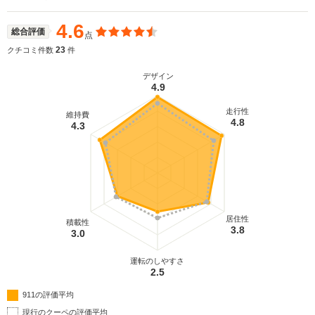
4.6
総合評価
点
23
クチコミ件数
件
デザイン
4.9
走行性
維持費
4.8
4.3
居住性
積載性
3.8
3.0
運転のしやすさ
2.5
911の評価平均
現行のクーペの評価平均