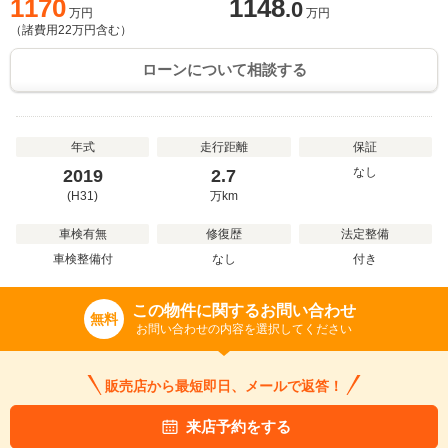
1170
1148
.0
万円
万円
（諸費用
22
万円含む）
ローンについて相談する
年式
走行距離
保証
なし
2019
2.7
(H31)
万
km
車検有無
修復歴
法定整備
車検整備付
なし
付き
この物件に関するお問い合わせ
無料
お問い合わせの内容を選択してください
販売店から最短即日、メールで返答！
来店予約をする