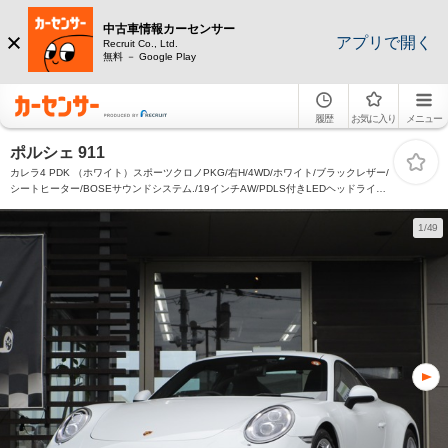
中古車情報カーセンサー
アプリで開く
Recruit Co., Ltd.
無料 － Google Play
履歴
お気に入り
メニュー
ポルシェ 911
カレラ4 PDK （ホワイト）スポーツクロノPKG/右H/4WD/ホワイト/ブラックレザー/
シートヒーター/BOSEサウンドシステム./19インチAW/PDLS付きLEDヘッドライト/
電動格納ミラー/バックカメラ
1/49