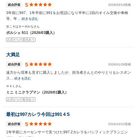
5
総合評価
2026/03/14投稿
3年前に997、1年半前に991をお世話になり半年に1回のオイル交換や車検
等、年…
続きを読む
次こそはターボかなさん
ポルシェ 911（2026/03購入）
お店からの返信あり
大満足
5
総合評価
2026/01/29投稿
遠方から現車も見ずに購入しましたが、担当者さんとのやりとりもレスポン
ス…
続きを読む
ＨＡＬさん
ミニ ミニクラブマン（2026/01購入）
お店からの返信あり
最初は997カレラ今回は991４S
5
総合評価
2024/10/12投稿
1年半前にカーセンサーで見つけた997.2カレラをパシフィックプランニン