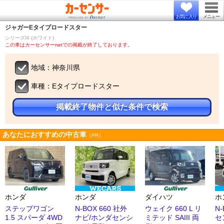
お気に入り
メニュー
ジャガー
Eタイプロードスター
シリーズIII (ホワイト)
この車はカーセンサーnetでの掲載が終了しております。
地域：神奈川県
車種：Eタイプロードスター
掲載終了物件と似た条件で検索
あなたにおすすめの中古車
［PR］
ホンダ
ホンダ
ダイハツ
ホ
ステップワゴン
N-BOX 660 社外
ウェイク 660 L リ
N
1.5 スパーダ 4WD
ナビ/ホンダセンシ
ミテッド SAIII 両
セ