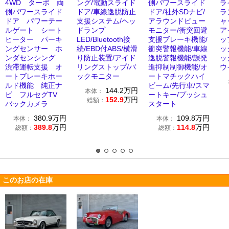
4WD ターボ 両
ング/電動スライド
側パワースライド
ラ
側パワースライド
ドア/車線逸脱防止
ドア/社外SDナビ/
ラ
ドア パワーテー
支援システム/ヘッ
アラウンドビュー
ャ
ルゲート シート
ドランプ
モニター/衝突回避
ア
ヒーター パーキ
LED/Bluetooth接
支援ブレーキ機能/
ッ
ングセンサー ホ
続/EBD付ABS/横滑
衝突警報機能/車線
ッ
ンダセンシング
り防止装置/アイド
逸脱警報機能/誤発
ッ
渋滞運転支援 オ
リングストップ/バ
進抑制制御機能/オ
ウ
ートブレーキホー
ックモニター
ートマチックハイ
ルド機能 純正ナ
ビーム/先行車/スマ
144.2
万円
本体：
ビ フルセグTV
ートキー/プッシュ
152.9
万円
総額：
バックカメラ
スタート
380.9
万円
109.8
万円
本体：
本体：
389.8
万円
114.8
万円
総額：
総額：
このお店の在庫