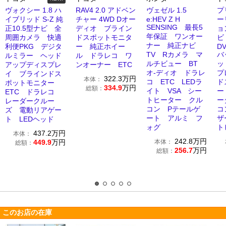
ヴォクシー 1.8 ハ
RAV4 2.0 アドベン
ヴェゼル 1.5
プ
イブリッド S-Z 純
チャー 4WD Dオー
e:HEV Z H
ー
SENSING 最長5
正10.5型ナビ 全
ディオ ブライン
ョ
年保証 ワンオー
周囲カメラ 快適
ドスポットモニタ
ビ
ナー 純正ナビ
利便PKG デジタ
ー 純正ホイー
DV
TV Rカメラ マ
バ
ルミラー ヘッド
ル ドラレコ ワ
ルチビュー BT
ッ
アップディスプレ
ンオーナー ETC
オ-ディオ ドラレ
プ
イ ブラインドス
322.3
万円
本体：
コ ETC LEDラ
ド
ポットモニター
334.9
万円
総額：
イト VSA シー
ー
ETC ドラレコ
トヒーター クル
ー
レーダークルー
コン Pテールゲ
コ
ズ 電動リアゲー
ート アルミ フ
ザ
ト LEDヘッド
ォグ
ト
437.2
万円
本体：
242.8
万円
449.9
万円
本体：
総額：
256.7
万円
総額：
このお店の在庫