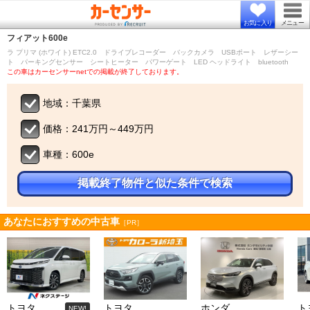
お気に入り
メニュー
フィアット
600e
ラ プリマ (ホワイト) ETC2.0 ドライブレコーダー バックカメラ USBポート レザーシー
ト パーキングセンサー シートヒーター パワーゲート LED ヘッドライト bluetooth
この車はカーセンサーnetでの掲載が終了しております。
地域：千葉県
価格：241万円～449万円
車種：600e
掲載終了物件と似た条件で検索
あなたにおすすめの中古車
［PR］
トヨタ
トヨタ
ホンダ
ト
NEW!