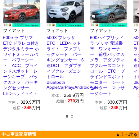
フィアット
フィアット
フィアット
フ
600e ラ プリマ
500X ブレッザ
600ハイブリッド
5
ETC ドラレコ付き
ETC LEDヘッド
ラ プリマ 元試乗
E
デジタルミラー ホ
ライト ファブリ
車 ワンオーナ
ラ
ワイトミラーカバ
ックシート パー
ー 前後バックカ
ッ
ー パワーシー
キングセンサー 6
メラ アダプティ
キ
ト ACC ブライ
速DCT アダプテ
ブクルーズコント
速
ンドスポット レ
ィブクルーズコン
ロール ETC ブ
ィ
ーンキープ バッ
トロール
ラインドスポット
ト
クカメラ パーキ
Bluetooth
モニター シート
Bl
AppleCarPlay/AndroidAuto
Ap
ングセンサー
ヒーター マッサ
LEDヘッドライト
ージシート
259.9
万円
本体：
270
万円
総額：
329.9
万円
330.0
万円
本体：
本体：
345
万円
345
万円
総額：
総額：
中古車販売店情報
▲上へ戻る