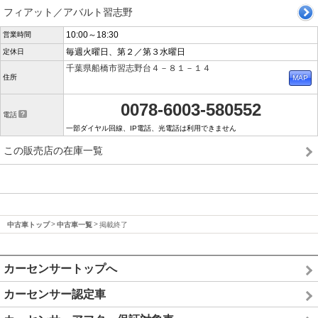
フィアット／アバルト習志野
10:00～18:30
営業時間
毎週火曜日、第２／第３水曜日
定休日
千葉県船橋市習志野台４－８１－１４
住所
0078-6003-580552
電話
一部ダイヤル回線、IP電話、光電話は利用できません
この販売店の在庫一覧
中古車トップ
中古車一覧
掲載終了
カーセンサートップへ
カーセンサー認定車