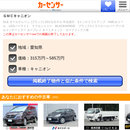
お気に入り
メニュー
ＧＭＣ
キャニオン
SLE オールテレーン (ブラック) 2017yモデル 中古並行 3インチリフトアップ KMCホイー
ル LEDバーライト ラフカントリー BLACKHORSE ブラック3トラスロールバー デジタ
ルインナーミラー カープレイ オートチェック・カーファックス有
この車はカーセンサーnetでの掲載が終了しております。
地域：愛知県
価格：315万円～585万円
車種：キャニオン
掲載終了物件と似た条件で検索
あなたにおすすめの中古車
［PR］