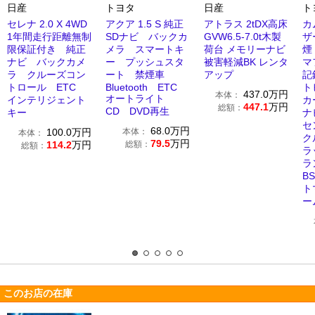
日産
トヨタ
日産
ト
セレナ 2.0 X 4WD
アクア 1.5 S 純正
アトラス 2tDX高床
カ
1年間走行距離無制
SDナビ バックカ
GVW6.5-7.0t木製
ザ
限保証付き 純正
メラ スマートキ
荷台 メモリーナビ
煙
ナビ バックカメ
ー プッシュスタ
被害軽減BK レンタ
マ
ラ クルーズコン
ート 禁煙車
アップ
記
トロール ETC
Bluetooth ETC
ト
437.0
万円
本体：
オートライト
インテリジェント
カ
447.1
万円
総額：
CD DVD再生
キー
ナ
セ
68.0
万円
100.0
万円
本体：
本体：
ク
79.5
万円
114.2
万円
総額：
総額：
ラ
ラ
B
ト
ー
このお店の在庫