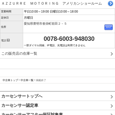
ＡＺＺＵＲＲＥ ＭＯＴＯＲＩＮＧ アメリカンショールーム
平日10:00～19:00 日曜日10:00～18:00
営業時間
月曜日
定休日
愛知県豊明市沓掛町前田２－５
住所
0078-6003-948030
電話
一部ダイヤル回線、IP電話、光電話は利用できません
この販売店の在庫一覧
中古車トップ
中古車一覧
掲載終了
カーセンサートップへ
カーセンサー認定車
カーセンサーアフター保証対象車