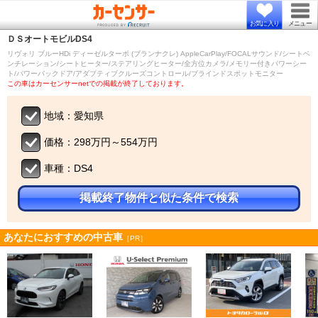
お気に入り
メニュー
ＤＳオートモビル
DS4
リヴォリ ブルーHDi ディーゼルターボ (ブランナクレ) AppleCarPlay/FOCALサウンド/シートベ
ンチレーション/シートヒーター/ステアリングヒーター/全方位カメラ/メモリー付きパワーシー
ト/パワーバックドア/アダプティブクルーズコントロール/ブラインドスポットモニター
この車はカーセンサーnetでの掲載が終了しております。
地域：愛知県
価格：298万円～554万円
車種：DS4
掲載終了物件と似た条件で検索
あなたにおすすめの中古車
［PR］