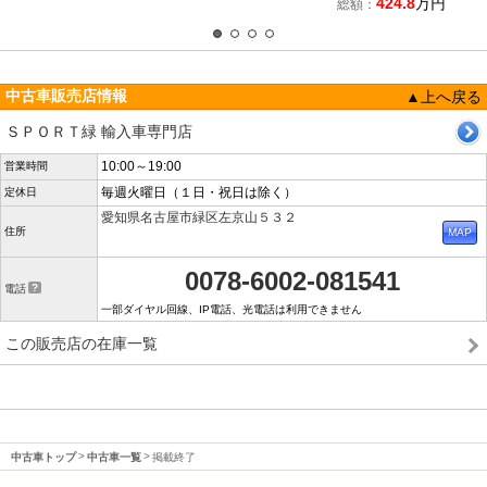
424.8
万円
総額：
中古車販売店情報
▲上へ戻る
ＳＰＯＲＴ緑 輸入車専門店
10:00～19:00
営業時間
毎週火曜日（１日・祝日は除く）
定休日
愛知県名古屋市緑区左京山５３２
住所
0078-6002-081541
電話
一部ダイヤル回線、IP電話、光電話は利用できません
この販売店の在庫一覧
中古車トップ
中古車一覧
掲載終了