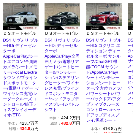
ＤＳオートモビル
ＤＳオートモビル
ＤＳオートモビル
Ｄ
DS4 リヴォリ ブル
DS4 リヴォリ ブル
DS4 リヴォリ ブル
D
ーHDi ディーゼル
ーHDi ディーゼル
ーHDi コクリコ エ
ー
ターボ
ターボ
ディション ディー
タ
AppleCarPlay/シー
AppleCarPlay/全周
ゼルターボ サンル
Ap
サ
トエアコン/全周囲
囲カメラ/電動リア
ーフ/ChatGPT機
メ
カメラ/シートメモ
ゲート/シートヒー
能/FOCALサウン
ー
リー/Focal Electra
ター&ベンチレー
ド/AppleCarPlay/
ョ
サウンド/ブライン
ション/ステアリン
シートベンチレー
ヒ
ドスポットモニタ
グヒーター/ワイヤ
ション/シートヒー
ゲ
ー/電動リアゲート/
レス充電/ブライン
ター/全方位カメラ/
ス
ワイヤレス充電/レ
ドスポットモニタ
パワーシート/パワ
メ
ーダークルーズコ
ー/ヘッドアップデ
ーバックドア/アダ
ー
ントロール/純正デ
ィスプレイ/パドル
プティブクルーズ
ィスプレイオーデ
シフト
コントロール/ヘッ
ィオ/ETC
ドアップディスプ
424.2
万円
本体：
レイ/黒革シート
423.7
万円
432.8
万円
本体：
総額：
434.8
万円
416.8
万円
総額：
本体：