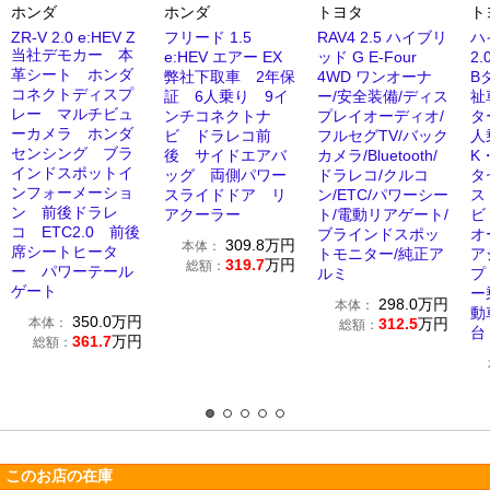
ホンダ
ホンダ
トヨタ
ト
ZR-V 2.0 e:HEV Z
フリード 1.5
RAV4 2.5 ハイブリ
ハ
当社デモカー 本
e:HEV エアー EX
ッド G E-Four
2
革シート ホンダ
弊社下取車 2年保
4WD ワンオーナ
B
コネクトディスプ
証 6人乗り 9イ
ー/安全装備/ディス
祉
レー マルチビュ
ンチコネクトナ
プレイオーディオ/
タ
ーカメラ ホンダ
ビ ドラレコ前
フルセグTV/バック
人
センシング ブラ
後 サイドエアバ
カメラ/Bluetooth/
K
インドスポットイ
ッグ 両側パワー
ドラレコ/クルコ
タ
ンフォーメーショ
スライドドア リ
ン/ETC/パワーシー
ス
ン 前後ドラレ
アクーラー
ト/電動リアゲート/
ビ
コ ETC2.0 前後
ブラインドスポッ
オ
309.8
万円
本体：
席シートヒータ
トモニター/純正ア
ア
319.7
万円
総額：
ー パワーテール
ルミ
プ
ゲート
ー
298.0
万円
本体：
動
350.0
万円
本体：
312.5
万円
総額：
台
361.7
万円
総額：
このお店の在庫