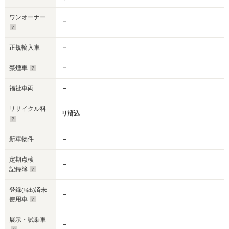
ワンオーナー
－
正規輸入車
－
禁煙車
－
福祉車両
－
リサイクル料
リ済込
新車物件
－
定期点検
－
記録簿
登録
済未
(届出)
－
使用車
展示・試乗車
－