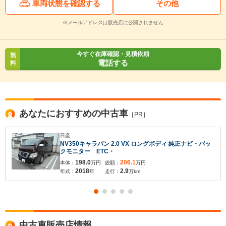
車両状態を確認する
その他
※メールアドレスは販売店に公開されません
今すぐ在庫確認・見積依頼
無
電話する
料
あなたにおすすめの中古車
［PR］
日産
NV350キャラバン 2.0 VX ロングボディ 純正ナビ・バッ
クモニター ETC・
198.0
206.1
本体：
万円
総額：
万円
2018
2.9
年式：
年
走行：
万km
中古車販売店情報