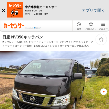
中古車情報カーセンサー
アプリで開く
Recruit Co., Ltd.
無料 － Google Play
履歴
お気に入り
メニュー
日産 NV350キャラバン
2.5 プレミアムGX ロングボディ ディーゼルターボ （ブラウン）左右スライドドア
イージークロージャー装備 LIQUIMOLYインジェクタークリーニング施工済み
1/27