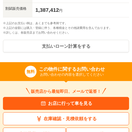
割賦販売価格
1,387,412
円
※上記のお支払い例は、あくまでも参考例です。
※上記の金額には購入・登録に伴う、各種税金とその他諸費用を含んでおります。
※詳しくは、各販売店までお問い合わせください。
入力途中の情報を保存しますか？
支払いローン計算をする
※次回問い合わせをする際に自動入力されます
※保存された情報は
90
日で破棄されます
この物件に関するお問い合わせ
無料
お問い合わせの内容を選択してください
いいえ
はい
販売店から最短即日、メールで返答！
お店に行って車を見る
在庫確認・見積依頼をする