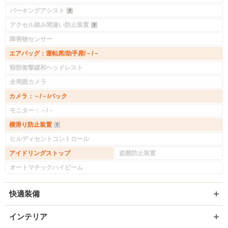
パーキングアシスト
アクセル踏み間違い防止装置
障害物センサー
エアバッグ：運転席/助手席/－/－
頸部衝撃緩和ヘッドレスト
全周囲カメラ
カメラ：－/－/バック
モニター：－/－
横滑り防止装置
ヒルディセントコントロール
アイドリングストップ
盗難防止装置
オートマチックハイビーム
快適装備
インテリア