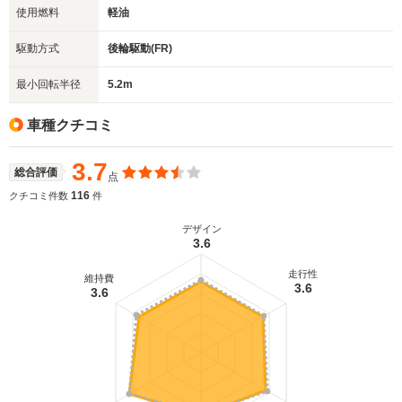
使用燃料
軽油
駆動方式
後輪駆動(FR)
最小回転半径
5.2m
車種クチコミ
3.7
総合評価
点
116
クチコミ件数
件
デザイン
3.6
走行性
維持費
3.6
3.6