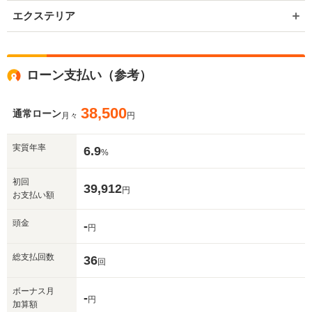
エクステリア
ローン支払い（参考）
38,500
通常ローン
月々
円
実質年率
6.9
%
初回
39,912
円
お支払い額
頭金
-
円
総支払回数
36
回
ボーナス月
-
円
加算額