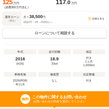
125
117
.0
万円
万円
（諸費用
8
万円含む）
38,500
通常ローン
月々
円
詳細を見る
（税込）
頭金
0
円・
3
年（
36
回払い）
ローンについて相談する
年式
走行距離
保証
付き
2016
18.9
1ヵ月
(H28)
万
km
1,000km
車検有無
修復歴
法定整備
2026(R08)
なし
付き
年
11
月
この物件に関するお問い合わせ
無料
お問い合わせの内容を選択してください