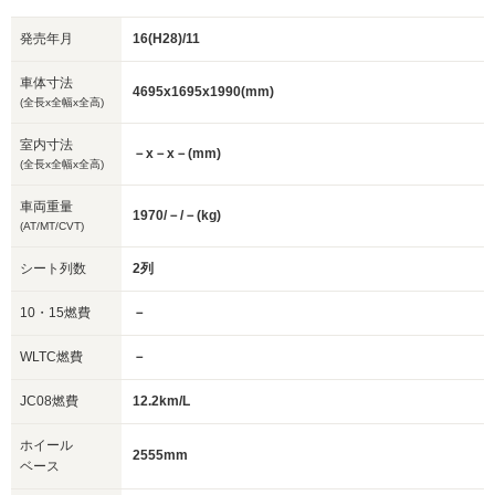
発売年月
16(H28)/11
車体寸法
4695x1695x1990(mm)
(全長x全幅x全高)
室内寸法
－x－x－(mm)
(全長x全幅x全高)
車両重量
1970/－/－(kg)
(AT/MT/CVT)
シート列数
2列
10・15燃費
－
WLTC燃費
－
JC08燃費
12.2km/L
ホイール
2555mm
ベース