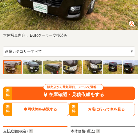
本体写真内容：
EGRクーラー交換済み
販売店から最短即日、メールで返答！
無
在庫確認・見積依頼をする
料
無
無
車両状態を確認する
お店に行って車を見る
料
料
支払総額(税込)
本体価格(税込)