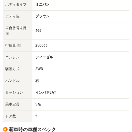
ボディタイプ
ミニバン
ボディ色
ブラウン
車台番号末尾
465
排気量
2500cc
エンジン
ディーゼル
駆動方式
2WD
ハンドル
右
ミッション
インパネ5AT
乗車定員
5名
ドア数
5
新車時の車種スペック