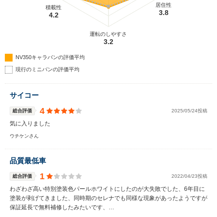
居住性
積載性
3.8
4.2
運転のしやすさ
3.2
NV350キャラバンの評価平均
現行のミニバンの評価平均
サイコー
4
総合評価
2025/05/24投稿
気に入りました
ウチケンさん
品質最低車
1
総合評価
2022/04/23投稿
わざわざ高い特別塗装色パールホワイトにしたのが大失敗でした、6年目に
塗装が剥げてきました、同時期のセレナでも同様な現象があったようですが
保証延長で無料補修したみたいです、…