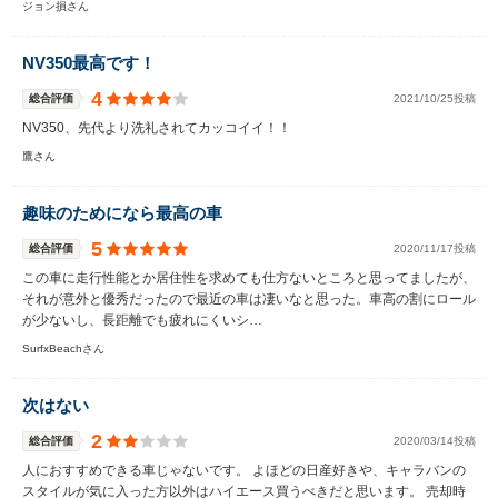
ジョン損さん
NV350最高です！
4
総合評価
2021/10/25投稿
NV350、先代より洗礼されてカッコイイ！！
鷹さん
趣味のためになら最高の車
5
総合評価
2020/11/17投稿
この車に走行性能とか居住性を求めても仕方ないところと思ってましたが、
それが意外と優秀だったので最近の車は凄いなと思った。車高の割にロール
が少ないし、長距離でも疲れにくいシ…
SurfxBeachさん
次はない
2
総合評価
2020/03/14投稿
人におすすめできる車じゃないです。 よほどの日産好きや、キャラバンの
スタイルが気に入った方以外はハイエース買うべきだと思います。 売却時