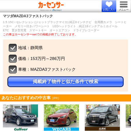
お気に入り
メニュー
マツダ
MAZDA3ファストバック
1.5 15C i セレクション (ジェットブラックマイカ) 純正8インチナビ 全周囲カメラ シートヒ
ーター メモリー付きパワーシート LEDヘッドライト 純正18インチアルミホイール
ETC 置き型充電 スマートキー オートエアコン ドライブレコーダー
この車はカーセンサーnetでの掲載が終了しております。
地域：静岡県
価格：153万円～286万円
車種：MAZDA3ファストバック
掲載終了物件と似た条件で検索
あなたにおすすめの中古車
［PR］