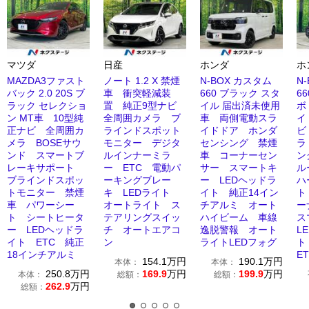
マツダ
日産
ホンダ
ホ
MAZDA3ファスト
ノート 1.2 X 禁煙
N-BOX カスタム
N
バック 2.0 20S ブ
車 衝突軽減装
660 ブラック スタ
6
ラック セレクショ
置 純正9型ナビ
イル 届出済未使用
ボ
ン MT車 10型純
全周囲カメラ ブ
車 両側電動スラ
イ
正ナビ 全周囲カ
ラインドスポット
イドドア ホンダ
ビ
メラ BOSEサウ
モニター デジタ
センシング 禁煙
ラ
ンド スマートブ
ルインナーミラ
車 コーナーセン
ン
レーキサポート
ー ETC 電動パ
サー スマートキ
ル
ブラインドスポッ
ーキングブレー
ー LEDヘッドラ
ハ
トモニター 禁煙
キ LEDライト
イト 純正14イン
ト
車 パワーシー
オートライト ス
チアルミ オート
ー
ト シートヒータ
テアリングスイッ
ハイビーム 車線
ス
ー LEDヘッドラ
チ オートエアコ
逸脱警報 オート
L
イト ETC 純正
ン
ライトLEDフォグ
ト
18インチアルミ
E
154.1
万円
190.1
万円
本体：
本体：
250.8
万円
169.9
万円
199.9
万円
本体：
総額：
総額：
262.9
万円
総額：