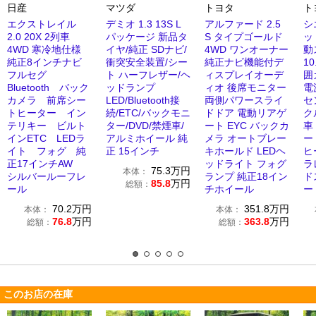
日産
マツダ
トヨタ
ト
エクストレイル
デミオ 1.3 13S L
アルファード 2.5
シ
2.0 20X 2列車
パッケージ 新品タ
S タイプゴールド
ッ
4WD 寒冷地仕様
イヤ/純正 SDナビ/
4WD ワンオーナー
動
純正8インチナビ
衝突安全装置/シー
純正ナビ機能付デ
1
フルセグ
ト ハーフレザー/ヘ
ィスプレイオーデ
囲
Bluetooth バック
ッドランプ
ィオ 後席モニター
電
カメラ 前席シー
LED/Bluetooth接
両側パワースライ
セ
トヒーター イン
続/ETC/バックモニ
ドドア 電動リアゲ
ク
テリキー ビルト
ター/DVD/禁煙車/
ート EYC バックカ
車
インETC LEDラ
アルミホイール 純
メラ オートブレー
ー
イト フォグ 純
正 15インチ
キホールド LEDヘ
ヒ
正17インチAW
ッドライト フォグ
ラ
75.3
万円
本体：
シルバールーフレ
ランプ 純正18イン
ド
85.8
万円
総額：
ール
チホイール
ー
70.2
万円
351.8
万円
本体：
本体：
76.8
万円
363.8
万円
総額：
総額：
このお店の在庫