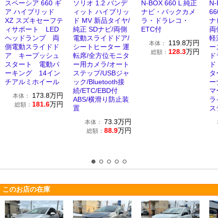
スペーシア 660 ギ
ソリオ 1.2 バンデ
N-BOX 660 L 純正
N
ア ハイブリッド
ィット ハイブリッ
ナビ・バックカメ
66
XZ スズキセーフテ
ド MV 新品タイヤ/
ラ・ドラレコ・
ナ
ィサポート LED
純正 SDナビ/両側
ETC付
両
ヘッドランプ 両
電動スライドドア/
軽
119.8
万円
本体：
側電動スライドド
シートヒーター 運
ー
128.3
万円
総額：
ア キープッシュ
転席/全方位モニタ
ド
スタート 電動パ
ー用カメラ/オート
ド
ーキング 14イン
ステップ/USBジャ
ター
チアルミホイール
ック/Bluetooth接
ー
続/ETC/EBD付
マ
173.8
万円
本体：
ABS/横滑り防止装
ラ
181.6
万円
総額：
置
ス
73.3
万円
本体：
88.9
万円
総額：
このお店の在庫