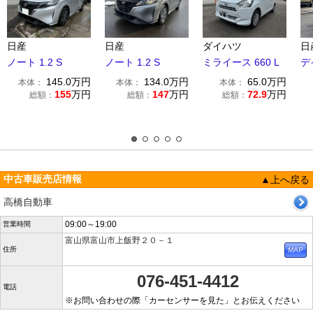
日産
日産
ダイハツ
日
ノート 1.2 S
ノート 1.2 S
ミライース 660 L
デ
145.0
万円
134.0
万円
65.0
万円
本体：
本体：
本体：
155
万円
147
万円
72.9
万円
総額：
総額：
総額：
中古車販売店情報
▲上へ戻る
高橋自動車
09:00～19:00
営業時間
富山県富山市上飯野２０－１
住所
076-451-4412
電話
※お問い合わせの際「カーセンサーを見た」とお伝えください