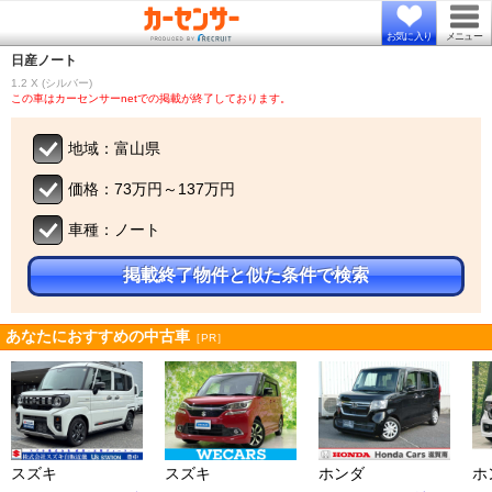
お気に入り
メニュー
日産
ノート
1.2 X (シルバー)
この車はカーセンサーnetでの掲載が終了しております。
地域：富山県
価格：73万円～137万円
車種：ノート
掲載終了物件と似た条件で検索
あなたにおすすめの中古車
［PR］
スズキ
スズキ
ホンダ
ホ