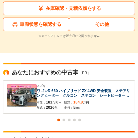
在庫確認・見積依頼をする
車両状態を確認する
その他
※メールアドレスは販売店に公開されません
あなたにおすすめの中古車
［PR］
スズキ
ワゴンR 660 ハイブリッド ZX 4WD 安全装置 ステアリ
ングヒーター クルコン ステコン シートヒーター
プッシュスタート スマートキー
181.5
184.8
本体：
万円
総額：
万円
2026
5
年式：
年
走行：
km