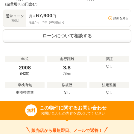
（諸費用
30
万円含む）
67,900
通常ローン
月々
円
詳細を見る
（税込）
頭金
0
円・
5
年（
60
回払い）
ローンについて相談する
年式
走行距離
保証
なし
2008
3.8
(H20)
万
km
車検有無
修復歴
法定整備
車検整備無
なし
なし
この物件に関するお問い合わせ
無料
お問い合わせの内容を選択してください
販売店から最短即日、メールで返答！