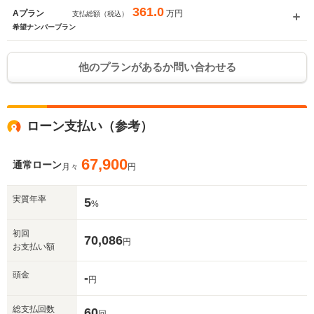
361.0
万円
Aプラン
支払総額（税込）
希望ナンバープラン
他のプランがあるか問い合わせる
ローン支払い（参考）
67,900
通常ローン
月々
円
実質年率
5
%
初回
70,086
円
お支払い額
頭金
-
円
総支払回数
60