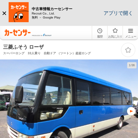
中古車情報カーセンサー
アプリで開く
Recruit Co., Ltd.
無料 － Google Play
履歴
お気に入り
メニュー
三菱ふそう ローザ
スーパーロング 33人乗り 自動ドア （ツートン）超超ロング
1/36