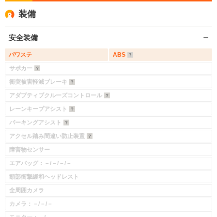
装備
安全装備
パワステ
ABS
サポカー
衝突被害軽減ブレーキ
アダプティブクルーズコントロール
レーンキープアシスト
パーキングアシスト
アクセル踏み間違い防止装置
障害物センサー
エアバッグ：－/－/－/－
頸部衝撃緩和ヘッドレスト
全周囲カメラ
カメラ：－/－/－