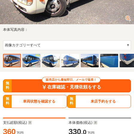
本体写真内容：
販売店から最短即日、メールで返答！
無
在庫確認・見積依頼をする
料
無
無
車両状態を確認する
来店予約をする
料
料
支払総額(税込)
本体価格(税込)
360
330
.0
万円
万円