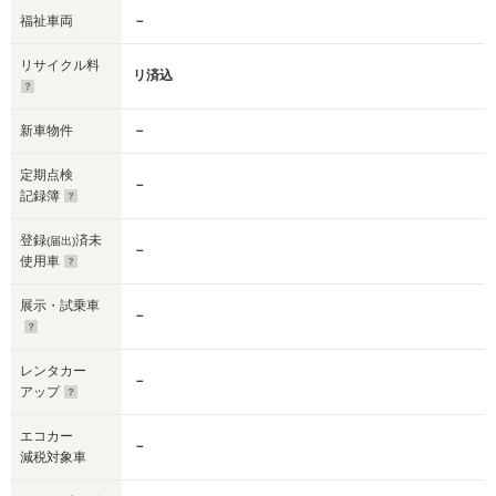
福祉車両
－
リサイクル料
リ済込
新車物件
－
定期点検
－
記録簿
登録
済未
(届出)
－
使用車
展示・試乗車
－
レンタカー
－
アップ
エコカー
－
減税対象車