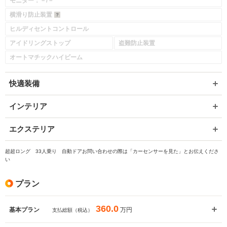
モニター：－/－
横滑り防止装置
ヒルディセントコントロール
アイドリングストップ
盗難防止装置
入力途中の情報を保存しますか？
オートマチックハイビーム
※次回問い合わせをする際に自動入力されます
※保存された情報は
90
日で破棄されます
快適装備
インテリア
いいえ
はい
エクステリア
超超ロング 33人乗り 自動ドアお問い合わせの際は「カーセンサーを見た」とお伝えくださ
い
プラン
360.0
万円
基本プラン
支払総額（税込）