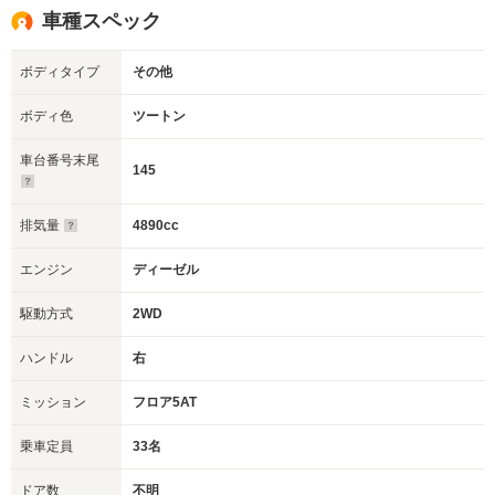
車種スペック
ボディタイプ
その他
ボディ色
ツートン
車台番号末尾
145
排気量
4890cc
エンジン
ディーゼル
駆動方式
2WD
ハンドル
右
ミッション
フロア5AT
乗車定員
33名
ドア数
不明