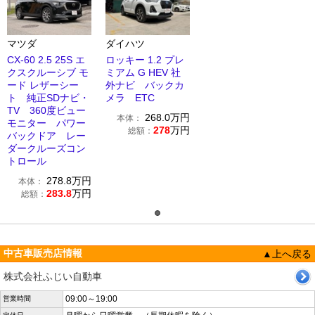
マツダ
ダイハツ
CX-60 2.5 25S エ
ロッキー 1.2 プレ
クスクルーシブ モ
ミアム G HEV 社
ード レザーシー
外ナビ バックカ
ト 純正SDナビ・
メラ ETC
TV 360度ビュー
268.0
万円
本体：
モニター パワー
278
万円
総額：
バックドア レー
ダークルーズコン
トロール
278.8
万円
本体：
283.8
万円
総額：
中古車販売店情報
▲上へ戻る
株式会社ふじい自動車
09:00～19:00
営業時間