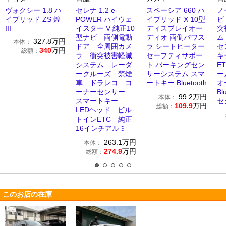
ヴォクシー 1.8 ハ
セレナ 1.2 e-
スペーシア 660 ハ
ノー
イブリッド ZS 煌
POWER ハイウェ
イブリッド X 10型
ビ
III
イスター V 純正10
ディスプレイオー
突
型ナビ 両側電動
ディオ 両側パワス
ム
327.8
万円
本体：
ドア 全周囲カメ
ラ シートヒーター
セ
340
万円
総額：
ラ 衝突被害軽減
セーフティサポー
キ
システム レーダ
ト パーキングセン
E
ークルーズ 禁煙
サーシステム スマ
ー
車 ドラレコ コ
ートキー Bluetooth
オ
ーナーセンサー
Bl
99.2
万円
本体：
スマートキー
セ
109.9
万円
総額：
LEDヘッド ビル
トインETC 純正
16インチアルミ
263.1
万円
本体：
274.9
万円
総額：
このお店の在庫