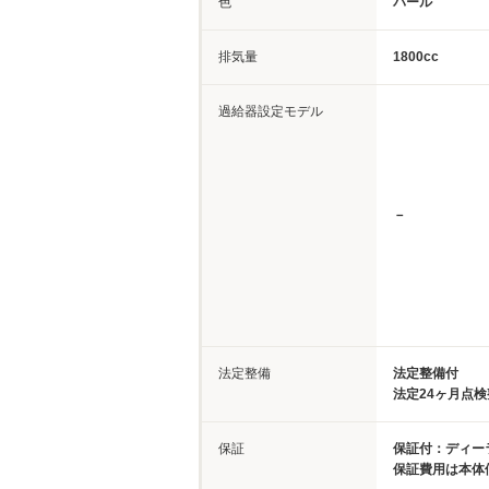
色
パール
排気量
1800cc
過給器設定モデル
－
法定整備
法定整備付
法定24ヶ月点
保証
保証付：ディー
保証費用は本体