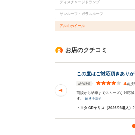
ディスチャージドランプ
サンルーフ・ガラスルーフ
アルミホイール
お店のクチコミ
この度はご対応頂きありが
4
接
総合評価
点
す。
続きを読む
商談から納車までスムーズな対応誠
す。
続きを読む
トヨタ GRヤリス（2026/08購入）
2