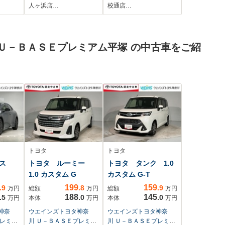
人ヶ浜店…
校通店…
Ｕ－ＢＡＳＥプレミアム平塚 の中古車をご紹
トヨタ
トヨタ
ウス
トヨタ ルーミー
トヨタ タンク 1.0
1.0 カスタム G
カスタム G-T
199
159
.9
.8
.9
万円
総額
万円
総額
万円
188
145
.5
.0
.0
万円
本体
万円
本体
万円
神奈
ウエインズトヨタ神奈
ウエインズトヨタ神奈
プレミア
川 Ｕ－ＢＡＳＥプレミア
川 Ｕ－ＢＡＳＥプレミア