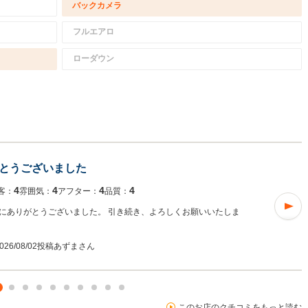
バックカメラ
フルエアロ
ローダウン
とうございました
4
4
4
4
客：
雰囲気：
アフター：
品質：
にありがとうございました。 引き続き、よろしくお願いいたしま
026/08/02投稿
あずまさん
このお店のクチコミをもっと読む