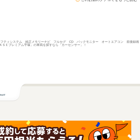
シュセーフティシステム 純正メモリーナビ フルセグ CD バックモニター オートエアコン 前後録
ＢＡＳＥプレミアム平塚」の車両を探すなら「カーセンサー」！