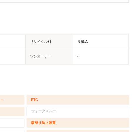
リサイクル料
リ済込
ワンオーナー
○
/－
ETC
ウォークスルー
横滑り防止装置