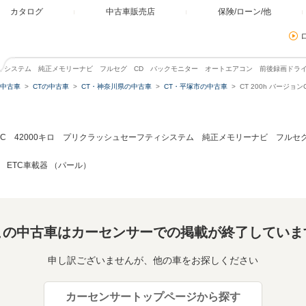
カタログ
中古車販売店
保険/ローン/他
ュセーフティシステム 純正メモリーナビ フルセグ CD バックモニター オートエアコン 前後録画
中古車
CTの中古車
CT・神奈川県の中古車
CT・平塚市の中古車
CT 200h バージ
ョンC 42000キロ プリクラッシュセーフティシステム 純正メモリーナビ フル
ETC車載器 （パール）
この中古車はカーセンサーでの掲載が終了していま
申し訳ございませんが、他の車をお探しください
カーセンサートップページから探す