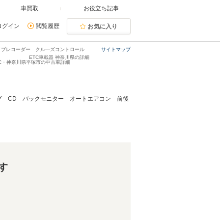
車買取
お役立ち記事
ログイン
閲覧履歴
お気に入り
ドライブレコーダー クル―ズコントロール
サイトマップ
ETC車載器 神奈川県の詳細
ョンC・神奈川県平塚市の中古車詳細
セグ CD バックモニター オートエアコン 前後
す