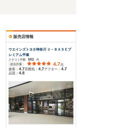
販売店情報
ウエインズトヨタ神奈川 Ｕ－ＢＡＳＥプ
レミアム平塚
502
クチコミ件数
件
4.7
総合評価
点
4.7
4.7
4.7
接客：
雰囲気：
アフター：
4.8
品質：