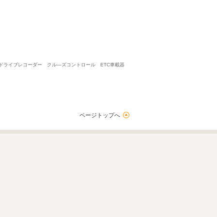
画ドライブレコーダー クル―ズコントロール ETC車載器
ページトップへ