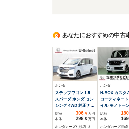
あなたにおすすめの中古
ホンダ
ホンダ
ステップワゴン 1.5
N-BOX カスタム
スパーダ ホンダ セン
コーディネート
シング 4WD 純正ナ
イル モノトーン
ビ/純正リア席モニタ
電動スライド
306
180
.4
総額
万円
総額
ー/純正エンジンスタ
LEDヘッドライ
298
169
.8
本体
万円
本体
ーター/ホンダセンシ
ホンダカーズ札幌西 Ｕ－
ホンダカーズ長崎