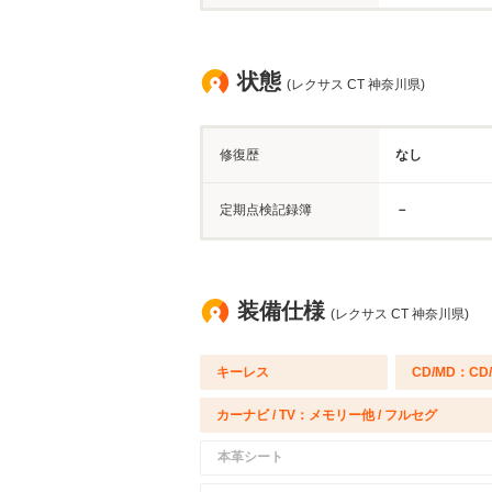
状態
(レクサス CT 神奈川県)
修復歴
なし
定期点検記録簿
－
装備仕様
(レクサス CT 神奈川県)
キーレス
CD/MD：CD
カーナビ / TV：メモリー他 / フルセグ
本革シート