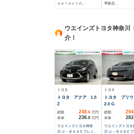
ング/ETC/両側電動ス
ｓｅｌｅｃｔ八…
早岐店…
ライドドア
ウエインズトヨタ神奈川 
介！
トヨタ
トヨタ
トヨタ アクア 1.5
トヨタ プリ
Z
2.0 G
248
294
.6
総額
万円
総額
236
282
.0
本体
万円
本体
ウエインズトヨタ神奈
ウエインズトヨタ
川 Ｕ－ＢＡＳＥプレミア
川 Ｕ－ＢＡＳＥ