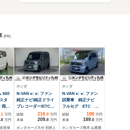
車
[PR]
ホンダ
ホンダ
 660
N-VAN e: e: ファン
N-VAN e: e: ファン
スタ
純正ナビ/純正ドライ
試乗車 純正ナビ
 両側
ブレコーダー/ETC車
フルセグ ETC 運
ドア
載器
転席シートヒーター
216
196
.1
.9
万円
総額
万円
総額
万円
ト
209
189
.8
.8
.0
万円
本体
万円
本体
万円
 佐世保
ホンダカーズ大分 別府上
ホンダカーズ熊本 山鹿鹿