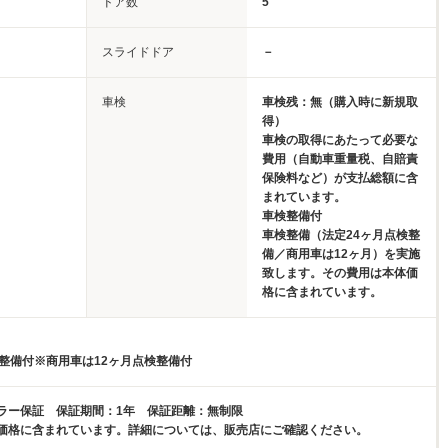
ドア数
5
スライドドア
－
車検
車検残：無（購入時に新規取
得）
車検の取得にあたって必要な
費用（自動車重量税、自賠責
保険料など）が支払総額に含
まれています。
車検整備付
車検整備（法定24ヶ月点検整
備／商用車は12ヶ月）を実施
致します。その費用は本体価
格に含まれています。
検整備付※商用車は12ヶ月点検整備付
ラー保証 保証期間：1年 保証距離：無制限
価格に含まれています。詳細については、販売店にご確認ください。