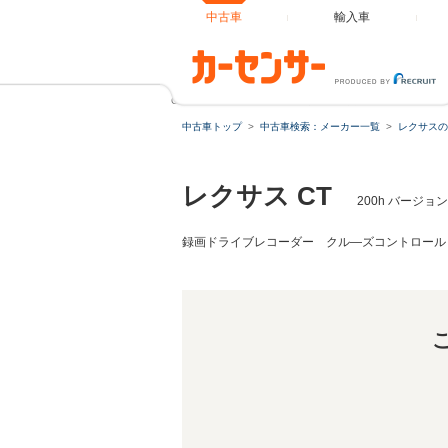
中古車
輸入車
CT 200h バージョンC 42000キロ プリクラッシ
中古車トップ
中古車検索：メーカー一覧
レクサスの
レクサス CT
200h バージ
録画ドライブレコーダー クル―ズコントロール 