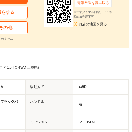
電話番号を読み取る
頼をする
※一部ダイヤル回線、IP・光
回線は利用不可
お店の地図を見る
その他
されません
 1.5 FC 4WD 三重県)
ＵＶ
駆動方式
4WD
ュブラックパ
ハンドル
右
ミッション
フロア4AT