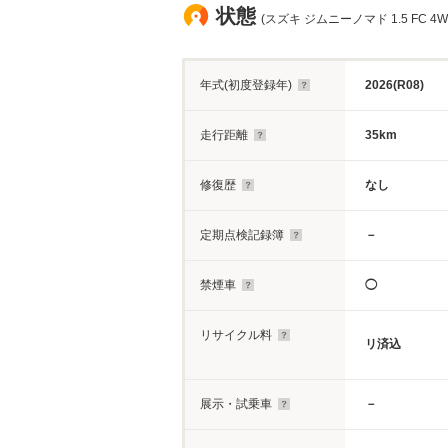
状態
(スズキ ジムニーノマド 1.5 FC 4
年式(初度登録年)
2026(R08)
走行距離
35km
修復歴
なし
定期点検記録簿
－
禁煙車
◯
リサイクル料
リ済込
展示・試乗車
－