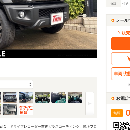
付き
保証
メール
販売
車両状
お電話
無料
ETC、ドライブレコーダー前後ガラスコーティング、純正フロ