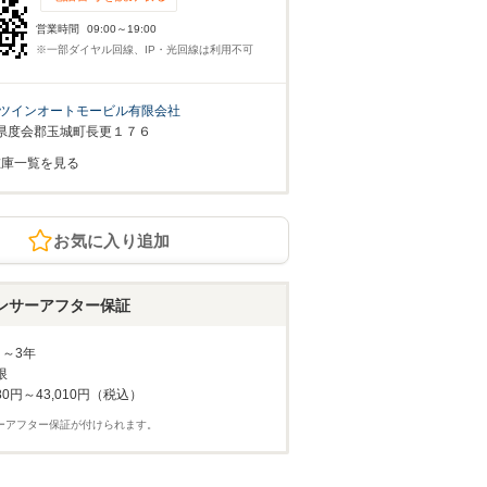
営業時間
09:00～19:00
※一部ダイヤル回線、IP・光回線は利用不可
ツインオートモービル有限会社
県度会郡玉城町長更１７６
在庫一覧を見る
お気に入り追加
ンサーアフター保証
月～3年
限
80円～43,010円（税込）
ーアフター保証が付けられます。