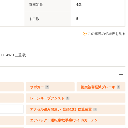
乗車定員
4名
ドア数
5
この車種の相場表を見る
FC 4WD 三重県)
サポカー
衝突被害軽減ブレーキ
レーンキープアシスト
アクセル踏み間違い（誤発進）防止装置
エアバッグ：運転席/助手席/サイド/カーテン