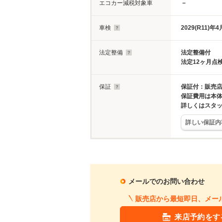
エコカー減税対象車
－
車検
2029(R11)年4
法定整備
法定整備付
法定12ヶ月点
保証
保証付：販売店
保証費用は本
詳しくはスタ
詳しい保証内
メールでのお問い合わせ
販売店から最短即日、メー
来店予約をす