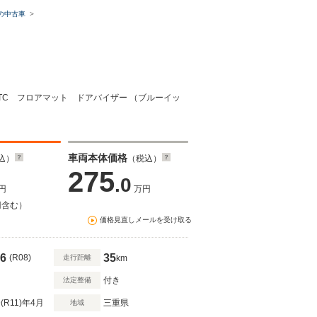
の中古車
TC フロアマット ドアバイザー （ブルーイッ
車両本体価格
込）
（税込）
275
.0
円
万円
円含む）
価格見直しメールを受け取る
6
35
(R08)
走行距離
km
付き
法定整備
(R11)
年4月
三重県
地域