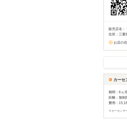
販売店名：
住所：三重
お店の
カーセ
期間：6ヵ
距離：無制
費用：15,1
※カーセンサ