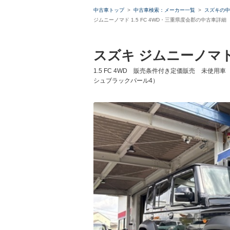
中古車トップ
中古車検索：メーカー一覧
スズキの中
ジムニーノマド 1.5 FC 4WD・三重県度会郡の中古車詳細
スズキ ジムニーノマ
1.5 FC 4WD 販売条件付き定価販売 未
シュブラックパール4）