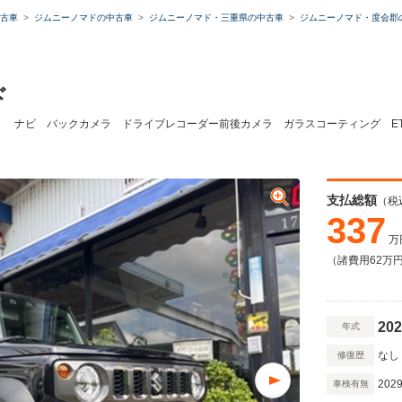
古車
ジムニーノマドの中古車
ジムニーノマド・三重県の中古車
ジムニーノマド・度会郡
ド
使用車 ナビ バックカメラ ドライブレコーダー前後カメラ ガラスコーティング E
支払総額
（税
337
万
（諸費用62万
202
年式
なし
修復歴
2029
車検有無