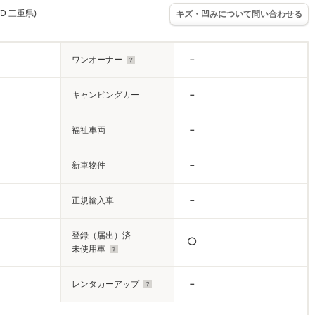
WD 三重県)
キズ・凹みについて問い合わせる
ワンオーナー
－
キャンピングカー
－
福祉車両
－
新車物件
－
正規輸入車
－
登録（届出）済
◯
未使用車
レンタカーアップ
－