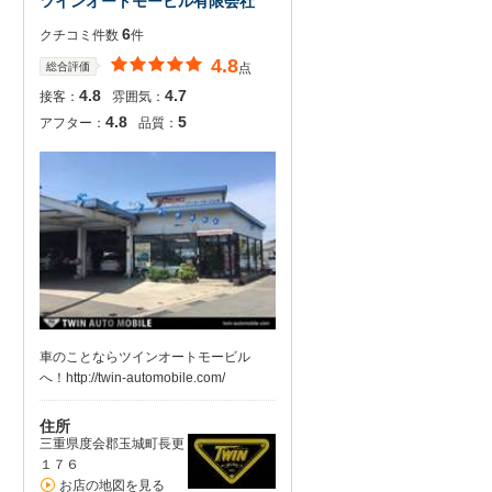
ツインオートモービル有限会社
6
クチコミ件数
件
4.8
総合評価
点
4.8
4.7
接客：
雰囲気：
4.8
5
アフター：
品質：
車のことならツインオートモービル
へ！http://twin-automobile.com/
住所
三重県度会郡玉城町長更
１７６
お店の地図を見る