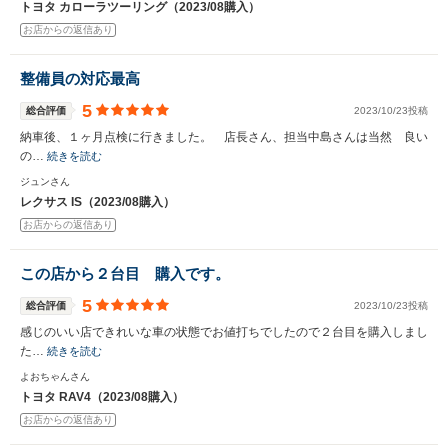
トヨタ カローラツーリング（2023/08購入）
お店からの返信あり
整備員の対応最高
5
総合評価
2023/10/23投稿
納車後、１ヶ月点検に行きました。 店長さん、担当中島さんは当然 良い
の…
続きを読む
ジュンさん
レクサス IS（2023/08購入）
お店からの返信あり
この店から２台目 購入です。
5
総合評価
2023/10/23投稿
感じのいい店できれいな車の状態でお値打ちでしたので２台目を購入しまし
た…
続きを読む
よおちゃんさん
トヨタ RAV4（2023/08購入）
お店からの返信あり