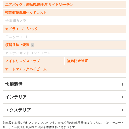
エアバッグ：運転席/助手席/サイド/カーテン
頸部衝撃緩和ヘッドレスト
全周囲カメラ
カメラ：－/－/バック
モニター：－/－
横滑り防止装置
ヒルディセントコントロール
アイドリングストップ
盗難防止装置
オートマチックハイビーム
快適装備
インテリア
エクステリア
納車後もお得な当社メンテナンス付です。車検相当の納車前整備はもちろん、ボディーコート
加工、１年間走行無制限の保証も本体価格に含まれます。