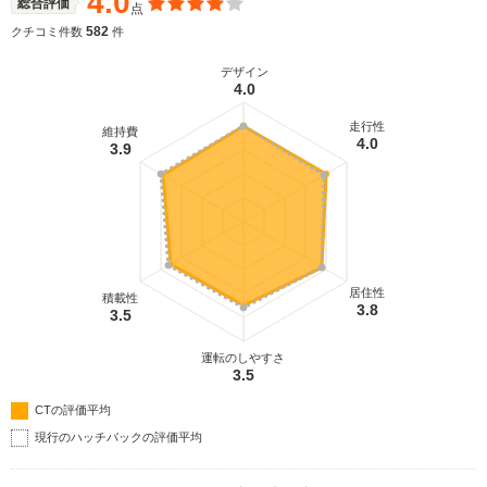
4.0
総合評価
点
582
クチコミ件数
件
デザイン
4.0
走行性
維持費
4.0
3.9
居住性
積載性
3.8
3.5
運転のしやすさ
3.5
CTの評価平均
現行のハッチバックの評価平均