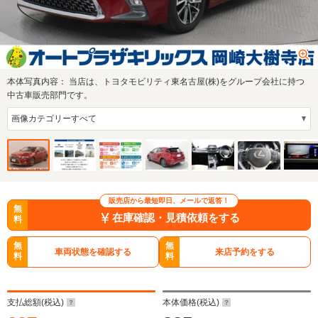
本体写真内容：
当店は、トヨタモビリティ東名古屋(株)をグループ会社に持つ
中古車販売部門です。
販売店から最短即日、メールで返答！
無
在庫確認・見積依頼をする
料
無
無
車両状態を確認する
来店予約をする
料
料
支払総額(税込)
本体価格(税込)