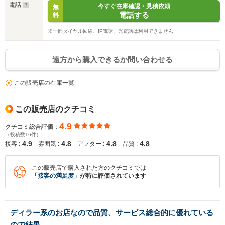
電話
今すぐ在庫確認・見積依頼
無
電話する
料
※一部ダイヤル回線、IP電話、光電話は利用できません
遠方から購入できるか問い合わせる
この販売店の在庫一覧
この販売店のクチコミ
4.9
クチコミ総合評価：
（投稿数16件）
4.9
4.8
4.8
4.8
接客 :
雰囲気 :
アフター :
品質 :
この販売店で購入された方のクチコミでは
「
接客の満足度
」が特に評価されています
ディラー系のお店なので品質、サービス総合的に優れている
ので結果…