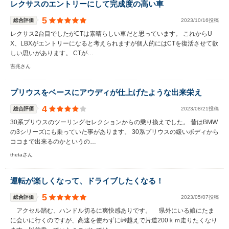
レクサスのエントリーにして完成度の高い車
5
総合評価
2023/10/16投稿
レクサス2台目でしたがCTは素晴らしい車だと思っています。 これからU
X、LBXがエントリーになると考えられますが個人的にはCTを復活させて欲
しい思いがあります。 CTが…
吉兆さん
プリウスをベースにアウディが仕上げたような出来栄え
4
総合評価
2023/08/21投稿
30系プリウスのツーリングセレクションからの乗り換えでした。 昔はBMW
の3シリーズにも乗っていた事があります。 30系プリウスの緩いボディから
ココまで出来るのかというの…
thetaさん
運転が楽しくなって、ドライブしたくなる！
5
総合評価
2023/05/07投稿
アクセル踏む、ハンドル切るに爽快感ありです。 県外にいる娘にたま
に会いに行くのですが、高速を使わずに峠越えで片道200ｋｍ走りたくなり