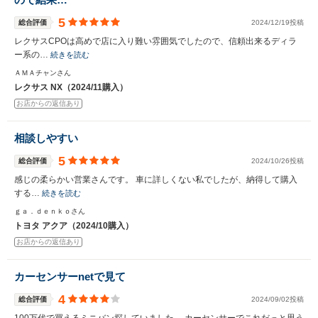
5
総合評価
2024/12/19投稿
レクサスCPOは高めで店に入り難い雰囲気でしたので、信頼出来るディラ
ー系の…
続きを読む
ＡＭＡチャンさん
レクサス NX（2024/11購入）
お店からの返信あり
相談しやすい
5
総合評価
2024/10/26投稿
感じの柔らかい営業さんです。 車に詳しくない私でしたが、納得して購入
する…
続きを読む
ｇａ．ｄｅｎｋｏさん
トヨタ アクア（2024/10購入）
お店からの返信あり
カーセンサーnetで見て
4
総合評価
2024/09/02投稿