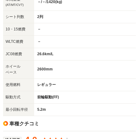
－/－/1420(kg)
(AT/MT/CVT)
シート列数
2列
10・15燃費
－
WLTC燃費
－
JC08燃費
26.6km/L
ホイール
2600mm
ベース
使用燃料
レギュラー
駆動方式
前輪駆動(FF)
最小回転半径
5.2m
車種クチコミ