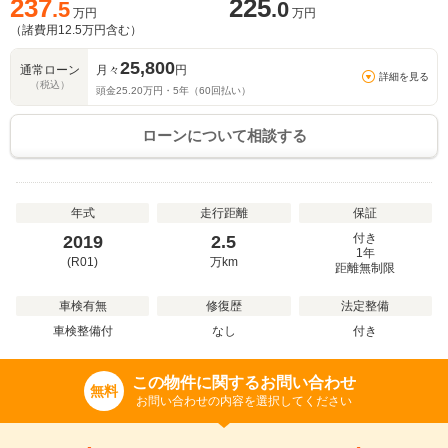
237
225
.5
.0
万円
万円
（諸費用
12.5
万円含む）
25,800
通常ローン
月々
円
詳細を見る
（税込）
頭金
25.20
万円・
5
年（
60
回払い）
ローンについて相談する
年式
走行距離
保証
付き
2019
2.5
1年
(R01)
万
km
距離無制限
車検有無
修復歴
法定整備
車検整備付
なし
付き
この物件に関するお問い合わせ
無料
お問い合わせの内容を選択してください