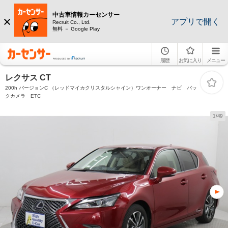
中古車情報カーセンサー
アプリで開く
Recruit Co., Ltd.
無料 － Google Play
履歴
お気に入り
メニュー
レクサス CT
200h バージョンC （レッドマイカクリスタルシャイン）ワンオーナー ナビ バッ
クカメラ ETC
1/49