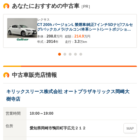
あなたにおすすめの中古車
［PR］
レクサス
CT 200h バージョンL 禁煙車/純正7インチSDナビ/フルセ
入力途中の情報を保存しますか？
グ/バックカメラ/クルコン/本革シート/シートポジション
メモリ/パワーシート/シートヒーター/ステアリングスイ
208.0
214.9
本体：
万円
総額：
万円
※次回問い合わせをする際に自動入力されます
ッチ/パドルシフト/LEDオート/フォグ/ETC/前方ドラレコ/
2014
3.3
年式：
年
走行：
万km
純正16インチAW
※保存された情報は
90
日で破棄されます
いいえ
はい
中古車販売店情報
キリックスリース株式会社 オートプラザキリックス岡崎大
樹寺店
営業時間
10:00～19:00
住所
愛知県岡崎市鴨田町字広元２１２
MAP