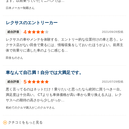
ます。以前乗っていたミニバンでは…
日本メーカー制覇さん
レクサスのエントリーカー
4
総合評価
2021/09/26投稿
レクサスの車やメンテを体験する、エントリー的な位置付けの車と思う。レ
クサス店がない田舎で乗るには、情報収集をしておいたほうがよい。前席主
体で街乗りに適した車のように感じる…
田舎ものさん
車なんて自己満！自分では大満足です。
5
総合評価
2021/07/29投稿
悪く言ってるのはネットだけ！乗りたいと思ったなら絶対に買うべき一台。
満足度は十分高い。 CTよりも車体価格が高い車から乗り換える人は、レク
サスへの期待の高さから少しがっか…
初めてのクルマ購入がこのクルマさん
クチコミをもっと見る