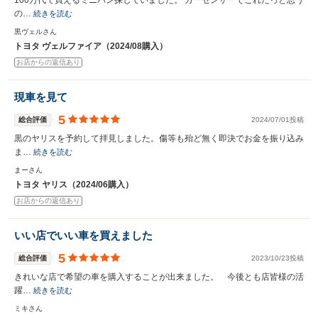
100万代で買えるミニバン探していました。 カーセンサーでこれだっと思う
の…
続きを読む
黒ヴェルさん
トヨタ ヴェルファイア（2024/08購入）
お店からの返信あり
現車を見て
5
総合評価
2024/07/01投稿
黒のヤリスを予約して拝見しました。傷等も殆ど無く即決でお金を振り込み
ま…
続きを読む
まーさん
トヨタ ヤリス（2024/06購入）
お店からの返信あり
いい店でいい車を買えました
5
総合評価
2023/10/23投稿
きれいな店で希望の車を購入することが出来ました。 今後とも店皆様の活
躍…
続きを読む
ミキさん