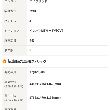
エンジン
ハイブリッド
駆動方式
2WD
ハンドル
右
ミッション
インパネMTモード付CVT
乗車定員
5名
ドア数
5
新車時の車種スペック
発売年月
17(H29)/08
車体寸法
4355x1765x1460(mm)
(全長x全幅x全高)
室内寸法
1765x1470x1135(mm)
(全長x全幅x全高)
車両重量