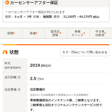
カーセンサーアフター保証
＊カーセンサーアフター保証が付けられます
期間：
6ヵ月 ～ 3年
距離：
無制限
費用：
31,240円 ～84,370円
(税込)
販売店
車種
中古車
状態
装備
情報
スペック
比較表
状態
キズ・凹みについて問い合わせる
年式
2019
(R01)
年
(初年度登録年)
走行距離
2.5
万km
法定整備
法定整備付
法定24ヶ月点検整備付※商用車は12ヶ月点検整備付
車検整備相当のメンテナンス後、ご納車となります。
ご納車後も当社オリジナルメンテナンスサービス付で
す。