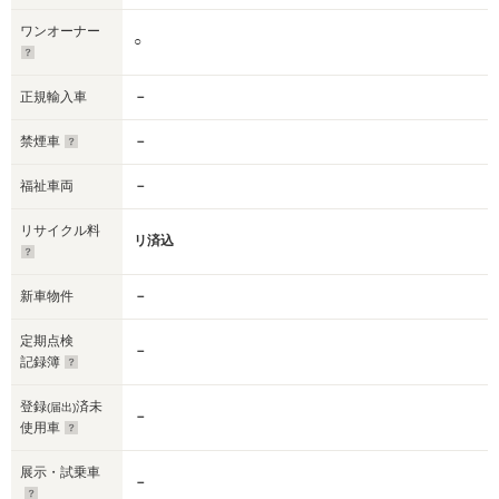
ワンオーナー
○
正規輸入車
－
禁煙車
－
福祉車両
－
リサイクル料
リ済込
新車物件
－
定期点検
－
記録簿
登録
済未
(届出)
－
使用車
展示・試乗車
－