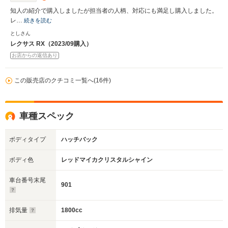
知人の紹介で購入しましたが担当者の人柄、対応にも満足し購入しました。
レ…
続きを読む
としさん
レクサス RX（2023/09購入）
お店からの返信あり
この販売店のクチコミ一覧へ(16件)
車種スペック
ボディタイプ
ハッチバック
ボディ色
レッドマイカクリスタルシャイン
車台番号末尾
901
排気量
1800cc