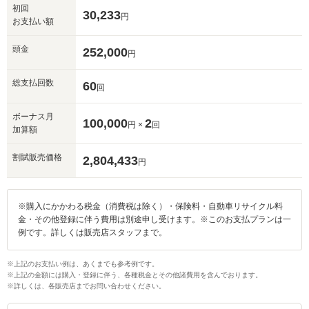
初回
30,233
円
お支払い額
頭金
252,000
円
総支払回数
60
回
ボーナス月
100,000
2
円 ×
回
加算額
割賦販売価格
2,804,433
円
※購入にかかわる税金（消費税は除く）・保険料・自動車リサイクル料
金・その他登録に伴う費用は別途申し受けます。※このお支払プランは一
例です。詳しくは販売店スタッフまで。
※上記のお支払い例は、あくまでも参考例です。
※上記の金額には購入・登録に伴う、各種税金とその他諸費用を含んでおります。
※詳しくは、各販売店までお問い合わせください。