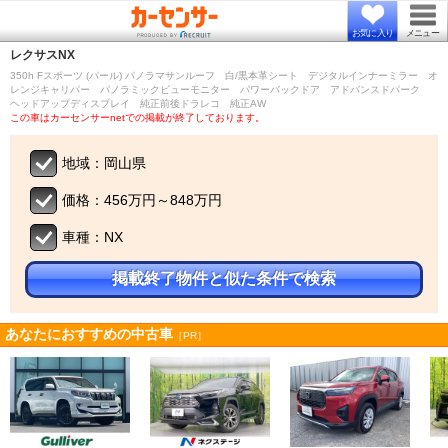
お気に入り
メニュー
レクサス
NX
350h Fスポーツ (パール) パノラマサンルーフ 白/黒本革シート デジタルインナーミラー オ
レンジキャリパー パノラミックビューモニター パワーバックドア アドバンスドパーク
ヘッドアップディスプレイ 純正前後ドラレコ 純正AW
この車はカーセンサーnetでの掲載が終了しております。
地域：岡山県
価格：456万円～848万円
車種：NX
掲載終了物件と似た条件で検索
あなたにおすすめの中古車
［PR］