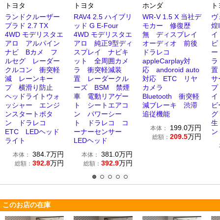
トヨタ
トヨタ
ホンダ
ト
ランドクルーザー
RAV4 2.5 ハイブリ
WR-V 1.5 X 当社デ
ヴ
プラド 2.7 TX
ッド G E-Four
モカー 修復歴
煌
4WD モデリスタエ
4WD モデリスタエ
無 ディスプレイ
イ
アロ アルパイン
アロ 純正9型ディ
オーディオ 前後
ビ
ナビ Bカメ フ
スプレイ ナビキ
ドラレコ
ー
ルセグ レーダー
ット 全周囲カメ
appleCarplay対
ラ
クルコン 衝突軽
ラ 衝突軽減装
応 andoroid auto
置
減 レーンキー
置 レーダークル
対応 ETC リヤ
サ
プ 横滑り防止
ーズ BSM 禁煙
カメラ
プ
ヘッドライトウォ
車 電動リアゲー
Bluetooth 衝突軽
イ
ッシャー エンジ
ト シートエアコ
減ブレーキ 渋滞
ビ
ンスタートボタ
ン パワーシー
追従機能
グ 
ン ドラレコ
ト ドラレコ コ
生
199.0
万円
本体：
ETC LEDヘッド
ーナーセンサー
ン
209.5
万円
総額：
ライト
LEDヘッド
384.7
万円
381.0
万円
本体：
本体：
392.8
万円
392.9
万円
総額：
総額：
このお店の在庫