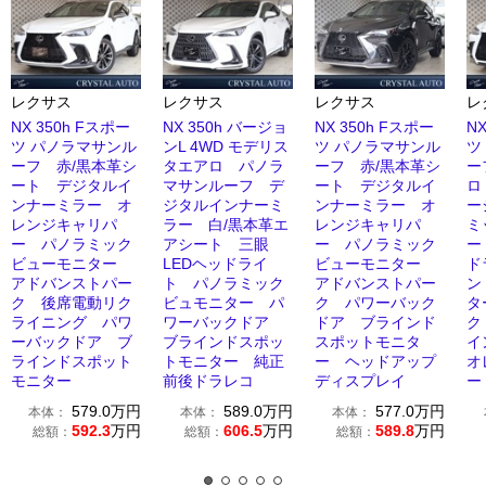
レクサス
レクサス
レクサス
レ
NX 350h Fスポー
NX 350h バージョ
NX 350h Fスポー
N
ツ パノラマサンル
ンL 4WD モデリス
ツ パノラマサンル
ツ
ーフ 赤/黒本革シ
タエアロ パノラ
ーフ 赤/黒本革シ
ー
ート デジタルイ
マサンルーフ デ
ート デジタルイ
ロ
ンナーミラー オ
ジタルインナーミ
ンナーミラー オ
ー
レンジキャリパ
ラー 白/黒本革エ
レンジキャリパ
ミ
ー パノラミック
アシート 三眼
ー パノラミック
ー
ビューモニター
LEDヘッドライ
ビューモニター
ド
アドバンストパー
ト パノラミック
アドバンストパー
ン
ク 後席電動リク
ビュモニター パ
ク パワーバック
タ
ライニング パワ
ワーバックドア
ドア ブラインド
ク
ーバックドア ブ
ブラインドスポッ
スポットモニタ
イ
ラインドスポット
トモニター 純正
ー ヘッドアップ
オ
モニター
前後ドラレコ
ディスプレイ
ー
579.0
万円
589.0
万円
577.0
万円
本体：
本体：
本体：
592.3
万円
606.5
万円
589.8
万円
総額：
総額：
総額：