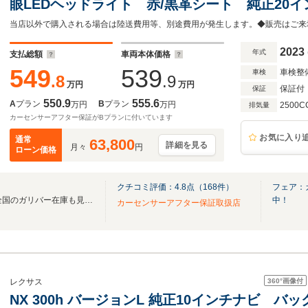
眼LEDヘッドライト 赤/黒革シート 純正20
ア ビルトインETC2.0 追従型クルーズコン
トモニター 衝突軽減
2023
年式
支払総額
車両本体価格
549
539
車検整
車検
.8
.9
万円
万円
保証付
保証
550.9
555.6
A
プラン
B
プラン
万円
万円
2500C
排気量
カーセンサーアフター保証がBプランに付いています
お気に入り
通常
63,800
詳細を見る
月々
円
ローン価格
クチコミ評価：
4.8
点（
168
件）
フェア：
無料電話は24時間ご案内！！全国のガリバー在庫も見たい方は一括照会が可能です！
中！
カーセンサーアフター保証取扱店
360°
画像付
レクサス
NX 300h バージョンL 純正10インチナビ 