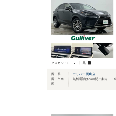
クロカン・ＳＵＶ
黒
岡山県
ガリバー 岡山店
岡山市南
区