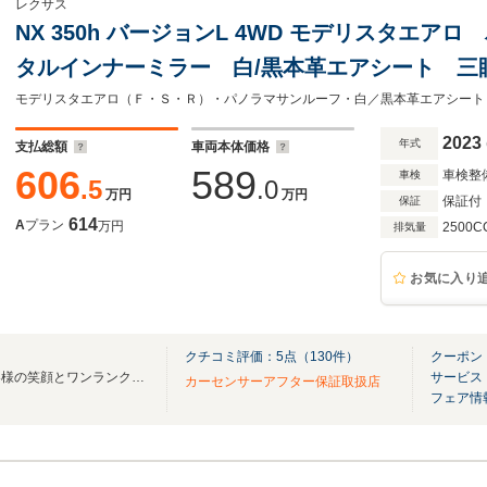
レクサス
NX 350h バージョンL 4WD モデリスタエ
タルインナーミラー 白/黒本革エアシート 三
ラミックビュモニター パワーバックドア ブ
純正前後ドラレコ
2023
年式
支払総額
車両本体価格
606
589
車検整
車検
.5
.0
万円
万円
保証付
保証
614
A
プラン
万円
2500C
排気量
お気に入り
クチコミ評価：
5
点（
130
件）
クーポン
「買ってよかった」と言うお客様の笑顔とワンランク上のサービスを求めて・・・
サービス
カーセンサーアフター保証取扱店
フェア情