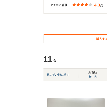
4.3
クチコミ評価
点
購入す
11
台
新着順
元の並び順に戻す
新
古