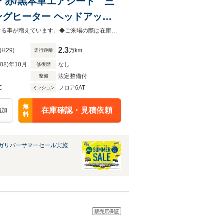
三
ングヒーター ヘッドアップ
トヒーター ドラレコ 衝突軽
厳選した人気車種を幅広く展示中！！全国納車可能です(有償）！！◆商談が重なる事が増えています。◆ご来場の際は在庫の有無をご確認ください。
2.3
(H29)
万km
走行距離
R08)年10月
なし
修復歴
法定整備付
整備
C
フロア6AT
ミッション
無
在庫確認・見積依頼
追加
料
ガリバーサマーセール実施
販売店保証