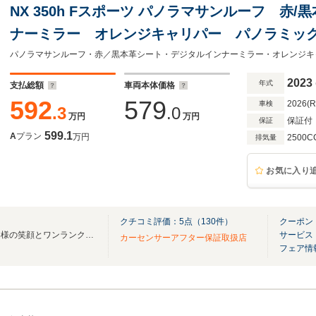
NX 350h Fスポーツ パノラマサンルーフ 赤
ナーミラー オレンジキャリパー パノラミッ
ストパーク 後席電動リクライニング パワー
ットモニター
2023
年式
支払総額
車両本体価格
592
579
2026(
車検
.3
.0
万円
万円
保証付
保証
599.1
A
プラン
万円
2500C
排気量
お気に入り
クチコミ評価：
5
点（
130
件）
クーポン
「買ってよかった」と言うお客様の笑顔とワンランク上のサービスを求めて・・・
サービス
カーセンサーアフター保証取扱店
フェア情