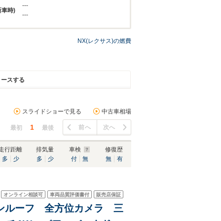
---
新車時)
---
NX(レクサス)の燃費
リースする
スライドショーで見る
中古車相場
1
前へ
次へ
最初
最後
走行距離
排気量
車検
修復歴
多
少
多
少
付
無
無
有
オンライン相談可
車両品質評価書付
販売店保証
ムーンルーフ 全方位カメラ 三