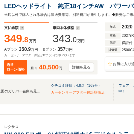
LEDヘッドライト 純正18インチAW パワー
軽減ブレーキ レーダークルーズ ETC2.0 
ート エアシート
2020
年式
支払総額
車両本体価格
349
343
2027(
車検
.8
.0
万円
万円
保証付
保証
350.9
357
A
プラン
B
プラン
万円
万円
2500C
排気量
カーセンサーアフター保証がBプランに付いています
お気に入り
通常
40,500
詳細を見る
月々
円
ローン価格
クチコミ評価：
4.8
点（
168
件）
フェア：
無料電話は24時間ご案内！！全国のガリバー在庫も見たい方は一括照会が可能です！
中！
カーセンサーアフター保証取扱店
レクサス