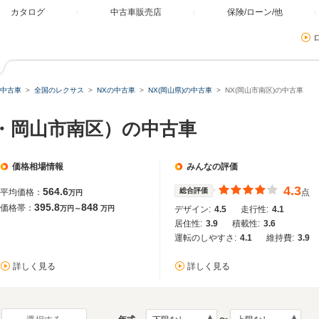
カタログ
中古車販売店
保険/ローン/他
中古車
全国のレクサス
NXの中古車
NX(岡山県)の中古車
NX(岡山市南区)の中古車
県・岡山市南区）の中古車
価格相場情報
みんなの評価
4.3
564.6
総合評価
平均価格：
点
万円
395.8
848
価格帯：
万円～
万円
デザイン:
4.5
走行性:
4.1
居住性:
3.9
積載性:
3.6
運転のしやすさ:
4.1
維持費:
3.9
詳しく見る
詳しく見る