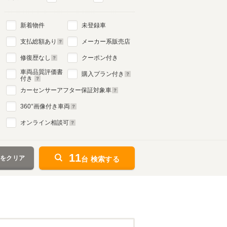
新着物件
未登録車
支払総額あり
メーカー系販売店
修復歴なし
クーポン付き
車両品質評価書
購入プラン付き
付き
カーセンサーアフター保証対象車
360
°画像付き車両
オンライン相談可
11
件をクリア
台 検索する