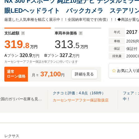
NX 300 Fスポーツ 純正10型ナビ デジタルミラー 赤/黒本革エアシート 
眼LEDヘッドライト バックカメラ ステアリ
ディスプレイ ブラインドスポットモニター シー
減
2017
年式
支払総額
車両本体価格
319
313
2026(
車検
.8
.5
万円
万円
保証付
保証
320.9
327.2
A
プラン
B
プラン
万円
万円
2000C
排気量
カーセンサーアフター保証がBプランに付いています
お気に入り
通常
37,100
詳細を見る
月々
円
ローン価格
クチコミ評価：
4.8
点（
168
件）
フェア：
無料電話は24時間ご案内！！全国のガリバー在庫も見たい方は一括照会が可能です！
中！
カーセンサーアフター保証取扱店
レクサス