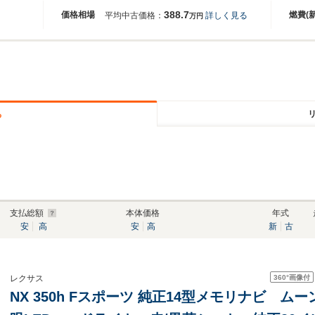
388.7
価格相場
燃費(
平均中古価格：
詳しく見る
万円
る
支払総額
本体価格
年式
安
高
安
高
新
古
360°
画像付
レクサス
NX 350h Fスポーツ 純正14型メモリナビ 