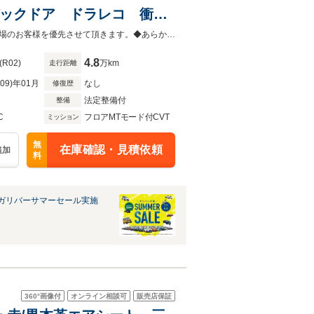
バックドア ドラレコ 衝突
コーナーセンサー パワーシ
当店以外で購入される場合は陸送費用等、別途費用が発生します。◆販売はご来場のお客様を優先させて頂きます。◆あらかじめご確認下さい※販売は一般のお客様に限ります
4.8
(R02)
万km
走行距離
R09)年01月
なし
修復歴
法定整備付
整備
C
フロアMTモード付CVT
ミッション
無
在庫確認・見積依頼
追加
料
ガリバーサマーセール実施
360°
画像付
オンライン相談可
販売店保証