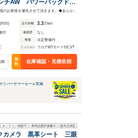
インチAW パワーバックド
トロール ブラインドスポッ
当店以外で購入される場合は陸送費用等、別途費用が発生します。◆販売はご来場のお客様を優先させて頂きます。◆あらかじめご確認下さい※販売は一般のお客様に限ります
3.3
(R05)
万km
走行距離
備付
なし
修復歴
法定整備付
整備
C
フロアMTモード付CVT
ミッション
無
在庫確認・見積依頼
追加
料
ガリバーサマーセール実施
オンライン相談可
車両品質評価書付
販売店保証
バックカメラ 黒革シート 三眼