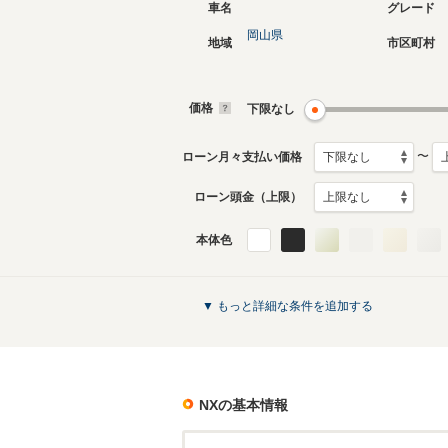
車名
グレード
岡山県
地域
市区町村
現行
初代
2021年10月～生産中
2014年7
生産モデ
価格
下限なし
NXのカタログを見る
〜
ローン月々支払い価格
ローン頭金（上限）
本体色
▼ もっと詳細な条件を追加する
NX
の基本情報