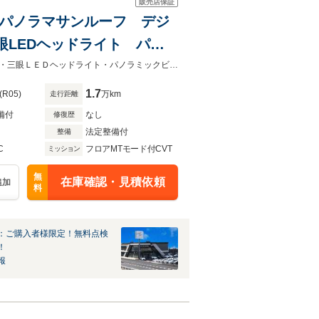
販売店保証
アロ パノラマサンルーフ デジ
眼LEDヘッドライト パノ
ラインドスポットモニター
モデリスタエアロ（Ｆ・Ｓ・Ｒ）・パノラマサンルーフ・白／黒本革エアシート・三眼ＬＥＤヘッドライト・パノラミックビュモニター・デジタルインナーミラー・純正前後ドラレコ
1.7
(R05)
万km
走行距離
備付
なし
修復歴
法定整備付
整備
C
フロアMTモード付CVT
ミッション
無
在庫確認・見積依頼
追加
料
：ご購入者様限定！無料点検
！
報