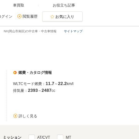
車買取
お役立ち記事
ログイン
閲覧履歴
お気に入り
NX(岡山市南区)の中古車・中古車情報
サイトマップ
燃費・カタログ情報
11.7
22.2
WLTCモード燃費：
～
km/l
2393
2487
排気量：
～
cc
詳しく見る
ミッション
AT/CVT
MT