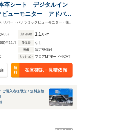
/黒本革シート デジタルイン
クビューモニター アドバン
バックドア ブラインドスポ
パノラマサンルーフ・赤／黒本革シート・デジタルインナーミラー・オレンジキャリパー・パノラミックビューモニター・後席電動シート・パワーバックドア・ブラインドスポットモニター
1.1
(R05)
万km
走行距離
R08)年11月
なし
修復歴
法定整備付
整備
C
フロアMTモード付CVT
ミッション
無
在庫確認・見積依頼
追加
料
：ご購入者様限定！無料点検
！
報