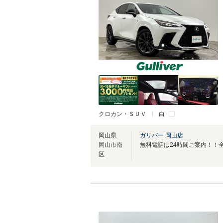
クロカン・ＳＵＶ
白
岡山県
ガリバー 岡山店
岡山市南
区