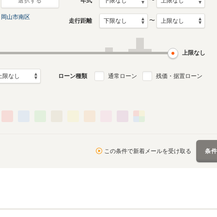
〜
年式
選択する
岡山市南区
〜
走行距離
月～2021年9月
ル
上限なし
ローン種類
通常ローン
残価・据置ローン
この条件で新着メールを受け取る
条