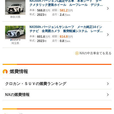
NX350h バージョンL認定中古車 本革シート ダー
クメタリック塗装ホイール ルーフレール デジタル
インナーミラー ムーンルーフ(チルト&スライド式)
本体：
568.0
総額：
581.2
万円
万円
年式：
2023
走行：
2.4
年
万km
神奈川県
NX350h バージョンLサンルーフ メーカ純正14イン
チナビ 全周囲カメラ 衝突軽減システム レーダー
クルーズ 三眼LEDヘッドライト 赤革シート シー
本体：
601.6
総額：
614.9
万円
万円
トベンチレーション ヘッドアップディスプレイ デ
年式：
2023
走行：
0.8
年
万km
ジタルインナーミラー
埼玉県
NXの中古車全てを見る
燃費情報
クロカン・ＳＵＶの燃費ランキング
NXの燃費情報