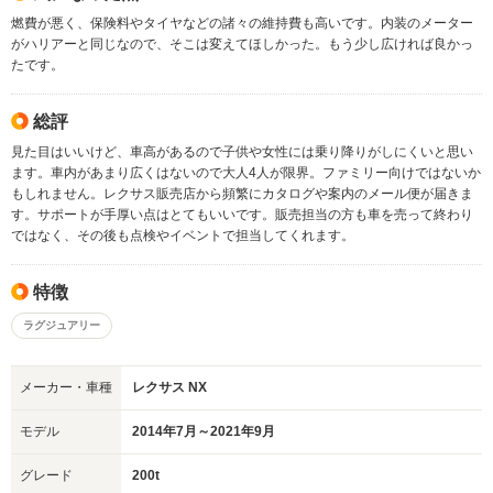
燃費が悪く、保険料やタイヤなどの諸々の維持費も高いです。内装のメーター
がハリアーと同じなので、そこは変えてほしかった。もう少し広ければ良かっ
たです。
総評
見た目はいいけど、車高があるので子供や女性には乗り降りがしにくいと思い
ます。車内があまり広くはないので大人4人が限界。ファミリー向けではないか
もしれません。レクサス販売店から頻繁にカタログや案内のメール便が届きま
す。サポートが手厚い点はとてもいいです。販売担当の方も車を売って終わり
ではなく、その後も点検やイベントで担当してくれます。
特徴
ラグジュアリー
メーカー・車種
レクサス NX
モデル
2014年7月～2021年9月
グレード
200t