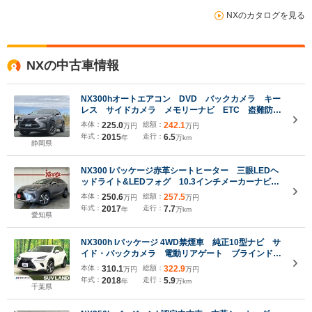
NXのカタログを見る
NXの中古車情報
NX300hオートエアコン DVD バックカメラ キー
レス サイドカメラ メモリーナビ ETC 盗難防止
システム スマートキー ナビ 横滑り防止 オート
本体：
225.0
総額：
242.1
万円
万円
クルーズコントロール アイドリングストップ LED
年式：
2015
走行：
6.5
年
万km
ライト
静岡県
NX300 Iパッケージ赤革シートヒーター 三眼LEDヘ
ッドライト&LEDフォグ 10.3インチメーカーナビ
DVD再生 Bluetoothオーディオ バック&サイドモ
本体：
250.6
総額：
257.5
万円
万円
ニター ハンドルヒーター パワーバックドア
年式：
2017
走行：
7.7
年
万km
2.0ETC
愛知県
NX300h Iパッケージ 4WD禁煙車 純正10型ナビ サ
イド・バックカメラ 電動リアゲート ブラインドス
ポットモニター レーダークルーズ ステアリングヒ
本体：
310.1
総額：
322.9
万円
万円
ーター コーナーセンサー 純正18インチアルミ オ
年式：
2018
走行：
5.9
年
万km
ートハイビーム 車線逸脱警報
千葉県