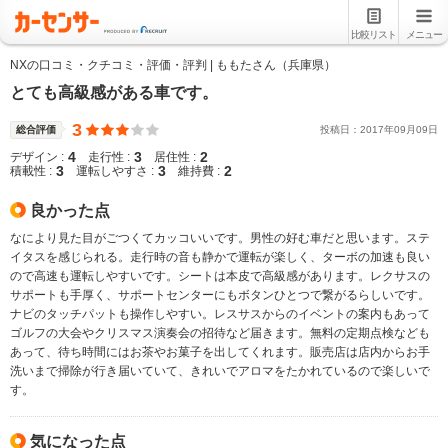
比較リスト
メニュー
NXの口コミ・クチコミ・評価・評判 | ももたさん（兵庫県）
とても高級感がある車です。
3
総合評価
投稿日：
2017
年
09
月
09
日
4
3
2
デザイン :
走行性 :
居住性 :
3
3
2
積載性 :
運転しやすさ :
維持費 :
良かった点
なにより見た目がごつくてカッコいいです。男性の好む車だと思います。ステ
イタスを感じられる。走行時の音も静かで運転が楽しく、ターボの加速も良い
ので高速も運転しやすいです。シートは本皮で高級感があります。レクサスの
サポートも手厚く、サポートセンターにもボタンひとつで繋がるらしいです。
ナビのタッチパットも操作しやすい。レスサスからのイベントの案内もあって
ゴルフの大会やクリスマス演奏会の招待など届きます。無料の定期点検なども
あって、待ち時間にはお茶やお菓子を出してくれます。販売店は店内からお手
洗いまで掃除が行き届いていて、きれいでアロマをたかれているので楽しいで
す。
気になった点