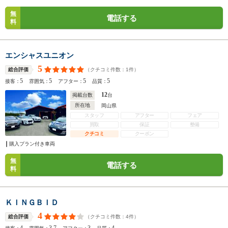
無
電話する
料
エンシャスユニオン
5
（クチコミ件数：
1
件）
総合評価
5
5
5
5
接客：
雰囲気：
アフター：
品質：
12
掲載台数
台
所在地
岡山県
スタッフ
アフター
フェア
買取
保証
整備
クチコミ
クーポン
購入プラン付き車両
無
電話する
料
ＫＩＮＧＢＩＤ
4
（クチコミ件数：
4
件）
総合評価