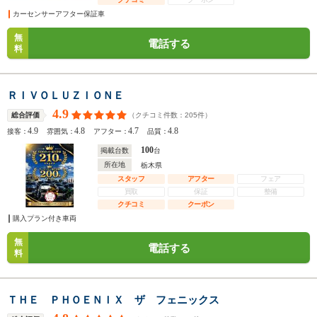
カーセンサーアフター保証車
無
電話する
料
ＲＩＶＯＬＵＺＩＯＮＥ
4.9
（クチコミ件数：
205
件）
総合評価
4.9
4.8
4.7
4.8
接客：
雰囲気：
アフター：
品質：
100
掲載台数
台
所在地
栃木県
スタッフ
アフター
フェア
買取
保証
整備
クチコミ
クーポン
購入プラン付き車両
無
電話する
料
ＴＨＥ ＰＨＯＥＮＩＸ ザ フェニックス