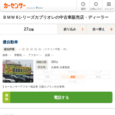
履歴
お気に入り
メニュー
ＢＭＷ 6シリーズカブリオレの中古車販売店・ディーラー
27
絞り込み
並べ替え
店舗
優自動車
-
（クチコミ件数：
-
件）
総合評価
-
-
-
-
接客：
雰囲気：
アフター：
品質：
325
掲載台数
台
所在地
兵庫県 兵庫西部
スタッフ
アフター
フェア
買取
保証
整備
クチコミ
クーポン
カーセンサーアフター保証車
購入プラン付き車両
無
電話する
料