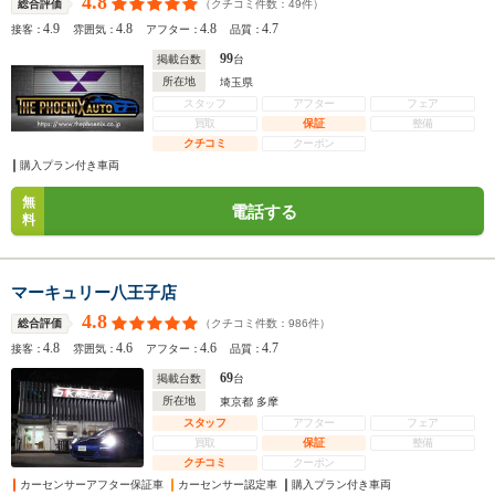
4.8
（クチコミ件数：
49
件）
総合評価
4.9
4.8
4.8
4.7
接客：
雰囲気：
アフター：
品質：
99
掲載台数
台
所在地
埼玉県
スタッフ
アフター
フェア
買取
保証
整備
クチコミ
クーポン
購入プラン付き車両
無
電話する
料
マーキュリー八王子店
4.8
（クチコミ件数：
986
件）
総合評価
4.8
4.6
4.6
4.7
接客：
雰囲気：
アフター：
品質：
69
掲載台数
台
所在地
東京都 多摩
スタッフ
アフター
フェア
買取
保証
整備
クチコミ
クーポン
カーセンサーアフター保証車
カーセンサー認定車
購入プラン付き車両