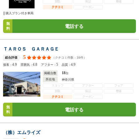
買取
保証
整備
クチコミ
クーポン
購入プラン付き車両
無
電話する
料
ＴＡＲＯＳ ＧＡＲＡＧＥ
5
（クチコミ件数：
39
件）
総合評価
4.9
4.8
5
4.9
接客：
雰囲気：
アフター：
品質：
18
掲載台数
台
所在地
神奈川県
スタッフ
アフター
フェア
買取
保証
整備
クチコミ
クーポン
無
電話する
料
（株）エムライズ