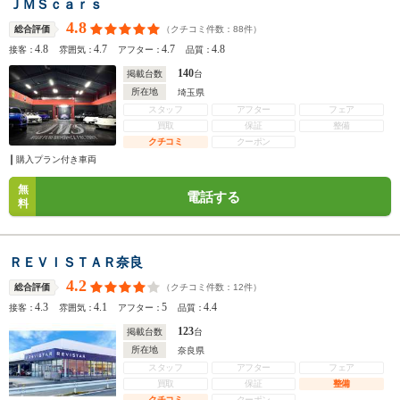
ＪＭＳｃａｒｓ
4.8
（クチコミ件数：
88
件）
総合評価
4.8
4.7
4.7
4.8
接客：
雰囲気：
アフター：
品質：
140
掲載台数
台
所在地
埼玉県
スタッフ
アフター
フェア
買取
保証
整備
クチコミ
クーポン
購入プラン付き車両
無
電話する
料
ＲＥＶＩＳＴＡＲ奈良
4.2
（クチコミ件数：
12
件）
総合評価
4.3
4.1
5
4.4
接客：
雰囲気：
アフター：
品質：
123
掲載台数
台
所在地
奈良県
スタッフ
アフター
フェア
買取
保証
整備
クチコミ
クーポン