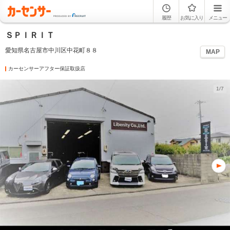
履歴
お気に入り
メニュー
ＳＰＩＲＩＴ
愛知県名古屋市中川区中花町８８
MAP
カーセンサーアフター保証取扱店
1/7