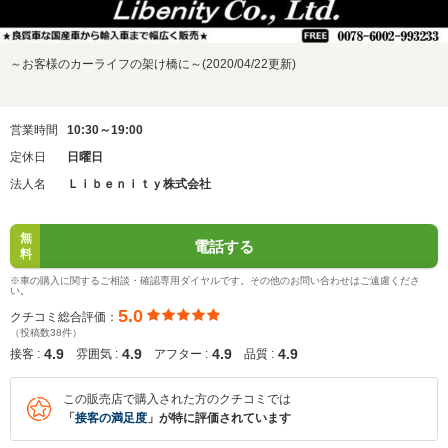
～お客様のカーライフの架け橋に～(2020/04/22更新)
営業時間
10:30～19:00
定休日
日曜日
法人名
Ｌｉｂｅｎｉｔｙ株式会社
無
電話する
料
※車の購入に関するご相談・確認専用ダイヤルです。その他のお問い合わせはご遠慮くださ
い。
5.0
クチコミ総合評価：
（投稿数38件）
4.9
4.9
4.9
4.9
接客 :
雰囲気 :
アフター :
品質 :
この販売店で購入された方のクチコミでは
「
接客の満足度
」が特に評価されています