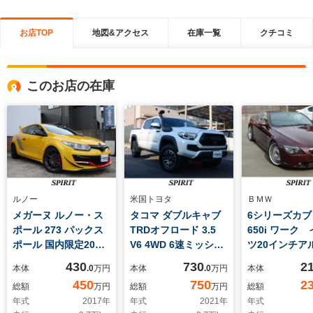
お店TOP
地図&アクセス
在庫一覧
クチコミ
このお店の在庫
ルノー
米国トヨタ
ＢＭＷ
メガーヌ ルノー・ス
タコマ ダブルキャブ
6シリーズカブ
ポール 273 パックス
TRDオフロード 3.5
650i ワーク
ポール 国内限定20台
V6 4WD 6速ミッショ
ツ20インチア
パックスポール/シリ
ン/左ハンドル/サンル
外サス/タッチ
430
730
2
本体
.0
万円
本体
.0
万円
本体
アルナンバー付き/専
ーフ/AMPリサーチ電
式アンドロイド
450
750
2
総額
万円
総額
万円
総額
用鍛造軽量18インチ
動サイドステッ
アップルカー
年式
2017
年
年式
2021
年
年式
アルミホイール/ミシ
プ/TRDシュノーケ
応/アンドロイ