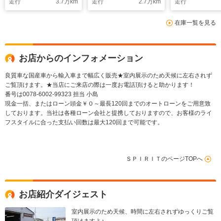
走行
3.7
万km
走行
2.7
万km
走行
ュランパイロット4S/
ル/TRDスキッドプレ
カラーバック
純正ブラックフルレザ
ート/ベッドライナー/
ー/Bluetoot
在庫一覧を見る
ーレカロシート/ブレ
パナソニックストラー
動オープン/点
ンボーキャリパー/キ
ダ10インチフローテ
簿/ブラック本
ャロルレーシング
ィングナビ/フルセグ
ーシート
WRCウイング/
TV/デジタルインナー
お店からのインフォメーション
ミラー/
良質車な国産車から輸入車まで幅広く販売★室内展示のため天候に左右されず
ご覧頂けます。★当店にご来店の際は一度お電話頂けると助かります！
番号は0078-6002-99323 担当 小島
現金一括、またはローン頭金￥０～最長120回までのオートローンをご用意致
しております。当社は各種ローン会社と提携しておりますので、お客様のライ
フスタイルに合った支払い回数は最大120回まで可能です。
ＳＰＩＲＩＴのページTOPへ
お店紹介ダイジェスト
室内展示のため天候、時間に左右されずゆっくりご覧