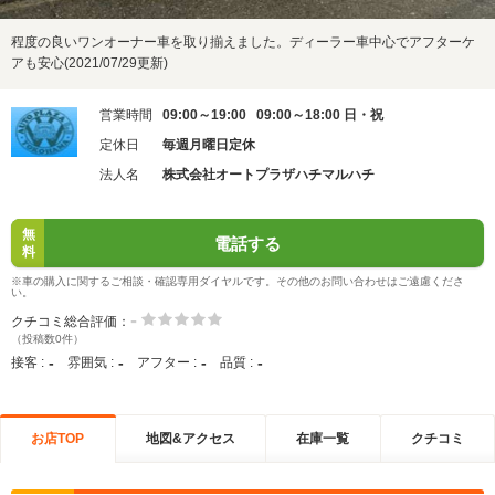
程度の良いワンオーナー車を取り揃えました。ディーラー車中心でアフターケ
アも安心(2021/07/29更新)
営業時間
09:00～19:00 09:00～18:00 日・祝
定休日
毎週月曜日定休
法人名
株式会社オートプラザハチマルハチ
無
電話する
料
※車の購入に関するご相談・確認専用ダイヤルです。その他のお問い合わせはご遠慮くださ
い。
-
クチコミ総合評価：
（投稿数0件）
-
-
-
-
接客 :
雰囲気 :
アフター :
品質 :
お店TOP
地図&アクセス
在庫一覧
クチコミ