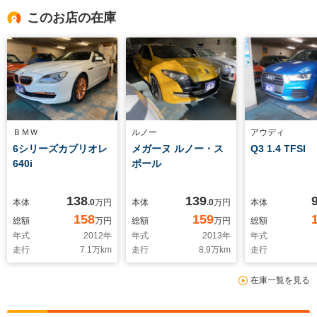
このお店の在庫
ＢＭＷ
ルノー
アウディ
6シリーズカブリオレ
メガーヌ ルノー・ス
Q3 1.4 TFSI
640i
ポール
138
139
本体
.0
万円
本体
.0
万円
本体
158
159
総額
万円
総額
万円
総額
年式
2012
年
年式
2013
年
年式
走行
7.1
万km
走行
8.9
万km
走行
在庫一覧を見る