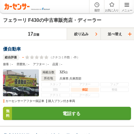
履歴
お気に入り
メニュー
フェラーリ F430の中古車販売店・ディーラー
17
絞り込み
並べ替え
店舗
優自動車
-
（クチコミ件数：
-
件）
総合評価
-
-
-
-
接客：
雰囲気：
アフター：
品質：
325
掲載台数
台
所在地
兵庫県 兵庫西部
スタッフ
アフター
フェア
買取
保証
整備
クチコミ
クーポン
カーセンサーアフター保証車
購入プラン付き車両
無
電話する
料