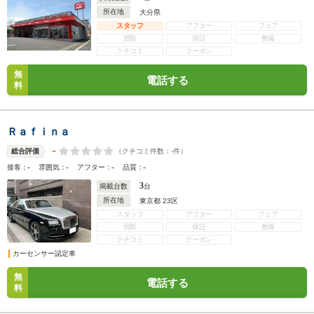
所在地
大分県
スタッフ
アフター
フェア
買取
保証
整備
クチコミ
クーポン
無
電話する
料
Ｒａｆｉｎａ
-
（クチコミ件数：
-
件）
総合評価
-
-
-
-
接客：
雰囲気：
アフター：
品質：
3
掲載台数
台
所在地
東京都 23区
スタッフ
アフター
フェア
買取
保証
整備
クチコミ
クーポン
カーセンサー認定車
無
電話する
料