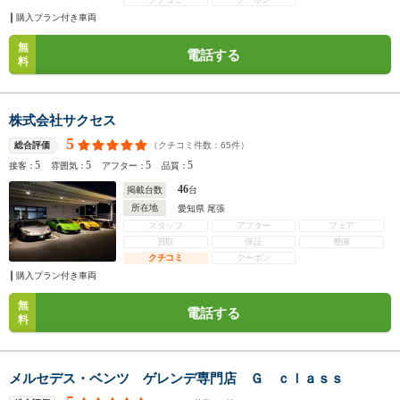
購入プラン付き車両
無
電話する
料
株式会社サクセス
5
（クチコミ件数：
65
件）
総合評価
5
5
5
5
接客：
雰囲気：
アフター：
品質：
46
掲載台数
台
所在地
愛知県 尾張
スタッフ
アフター
フェア
買取
保証
整備
クチコミ
クーポン
購入プラン付き車両
無
電話する
料
メルセデス・ベンツ ゲレンデ専門店 Ｇ ｃｌａｓｓ