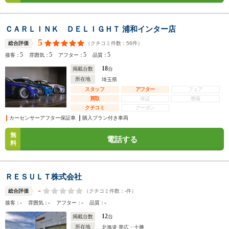
ＣＡＲＬＩＮＫ ＤＥＬＩＧＨＴ 浦和インター店
5
（クチコミ件数：
56
件）
総合評価
5
5
5
5
接客：
雰囲気：
アフター：
品質：
18
掲載台数
台
所在地
埼玉県
スタッフ
アフター
フェア
買取
保証
整備
クチコミ
クーポン
カーセンサーアフター保証車
購入プラン付き車両
無
電話する
料
ＲＥＳＵＬＴ株式会社
-
（クチコミ件数：
-
件）
総合評価
-
-
-
-
接客：
雰囲気：
アフター：
品質：
12
掲載台数
台
所在地
北海道 帯広・十勝