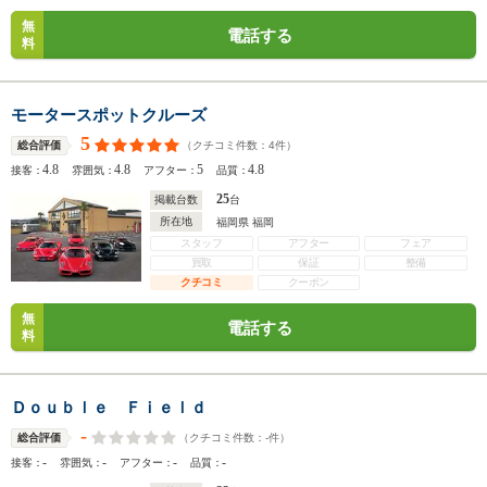
無
電話する
料
モータースポットクルーズ
5
（クチコミ件数：
4
件）
総合評価
4.8
4.8
5
4.8
接客：
雰囲気：
アフター：
品質：
25
掲載台数
台
所在地
福岡県 福岡
スタッフ
アフター
フェア
買取
保証
整備
クチコミ
クーポン
無
電話する
料
Ｄｏｕｂｌｅ Ｆｉｅｌｄ
-
（クチコミ件数：
-
件）
総合評価
-
-
-
-
接客：
雰囲気：
アフター：
品質：