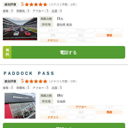
5
（クチコミ件数：
1
件）
総合評価
5
5
5
5
接客：
雰囲気：
アフター：
品質：
11
掲載台数
台
所在地
愛知県 尾張
スタッフ
アフター
フェア
買取
保証
整備
クチコミ
クーポン
無
電話する
料
ＰＡＤＤＯＣＫ ＰＡＳＳ
5
（クチコミ件数：
1
件）
総合評価
5
5
5
5
接客：
雰囲気：
アフター：
品質：
10
掲載台数
台
所在地
宮城県
スタッフ
アフター
フェア
買取
保証
整備
クチコミ
クーポン