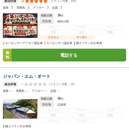
5
（クチコミ件数：
6
件）
総合評価
5
5
5
5
接客：
雰囲気：
アフター：
品質：
30
掲載台数
台
所在地
神奈川県
スタッフ
アフター
フェア
買取
保証
整備
クチコミ
クーポン
カーセンサーアフター保証車
カーセンサー認定車
購入プラン付き車両
無
電話する
料
ジャパン・エム・オート
-
（クチコミ件数：
-
件）
総合評価
-
-
-
-
接客：
雰囲気：
アフター：
品質：
30
掲載台数
台
所在地
広島県
スタッフ
アフター
フェア
買取
保証
整備
クチコミ
クーポン
購入プラン付き車両