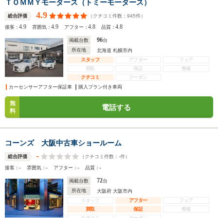
ＴＯＭＭＹモータース（トミーモータース）
4.9
（クチコミ件数：
945
件）
総合評価
4.9
4.9
4.8
4.8
接客：
雰囲気：
アフター：
品質：
96
掲載台数
台
所在地
北海道 札幌市内
スタッフ
アフター
フェア
買取
保証
整備
クチコミ
クーポン
カーセンサーアフター保証車
購入プラン付き車両
無
電話する
料
コーンズ 大阪中古車ショールーム
-
（クチコミ件数：
-
件）
総合評価
-
-
-
-
接客：
雰囲気：
アフター：
品質：
72
掲載台数
台
所在地
大阪府 大阪市内
スタッフ
アフター
フェア
買取
保証
整備
クチコミ
クーポン