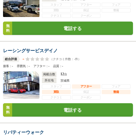
スタッフ
アフター
フェア
買取
保証
整備
クチコミ
クーポン
無
電話する
料
レーシングサービスデイノ
-
（クチコミ件数：
-
件）
総合評価
-
-
-
-
接客：
雰囲気：
アフター：
品質：
12
掲載台数
台
所在地
茨城県
スタッフ
アフター
フェア
買取
保証
整備
クチコミ
クーポン
無
電話する
料
リバティーウォーク