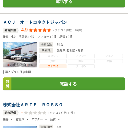
電話する
ＡＣＪ オートコネクトジャパン
4.9
（クチコミ件数：
16
件）
総合評価
4.9
4.9
4.8
4.9
接客：
雰囲気：
アフター：
品質：
10
掲載台数
台
所在地
愛知県 名古屋・知多
スタッフ
アフター
フェア
買取
保証
整備
クチコミ
クーポン
購入プラン付き車両
無
電話する
料
株式会社ＡＲＴＥ ＲＯＳＳＯ
-
（クチコミ件数：
-
件）
総合評価
-
-
-
-
接客：
雰囲気：
アフター：
品質：
4
掲載台数
台