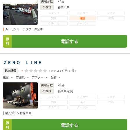
23
掲載台数
台
所在地
神奈川県
スタッフ
アフター
フェア
買取
保証
整備
クチコミ
クーポン
カーセンサーアフター保証車
無
電話する
料
ＺＥＲＯ ＬＩＮＥ
-
（クチコミ件数：
-
件）
総合評価
-
-
-
-
接客：
雰囲気：
アフター：
品質：
20
掲載台数
台
所在地
福岡県 福岡
スタッフ
アフター
フェア
買取
保証
整備
クチコミ
クーポン
購入プラン付き車両
無
電話する
料